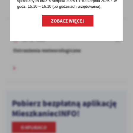
społecznych oraz 6 sierpnia 2026 r. i 10 sierpnia 2026 r. w
godz. 15.30 – 16.30 (po godzinach
urzędowania).
ZOBACZ WIĘCEJ
08 - 01 - 2024
Ostrzeżenia meteorologiczne
Pobierz bezpłatną aplikację
MieszkaniecINFO!
O APLIKACJI