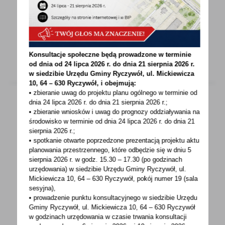
Szanowni Państwo! Informujemy, iż
na podstawie Zarządzenia nr 120/2/2024 z dnia
2 stycznia 2024...
Konsultacje społeczne będą prowadzone w terminie
od dnia od 24 lipca 2026 r. do dnia 21 sierpnia 2026 r.
w siedzibie Urzędu Gminy
Ryczywół, ul. Mickiewicza
10, 64 – 630 Ryczywół, i obejmują:
• zbieranie uwag do projektu planu ogólnego w terminie od
dnia 24 lipca 2026 r. do dnia 21 sierpnia 2026 r.;
• zbieranie wniosków i uwag do prognozy oddziaływania na
08 - 01 - 2024
środowisko w terminie od dnia 24 lipca 2026 r. do dnia 21
sierpnia 2026 r.;
Przekazanie nowego ambulansu sanitarnego
• spotkanie otwarte poprzedzone prezentacją projektu aktu
dla Podstawowego Zespołu Ratownictwa
planowania przestrzennego, które odbędzie się w dniu 5
Medycznego stacjonującego w Ryczywole
sierpnia 2026 r.
w godz. 15.30 – 17.30 (po godzinach
urzędowania) w siedzibie Urzędu Gminy Ryczywół, ul.
Dnia 8 stycznia 2024 roku nastąpiło
Mickiewicza 10, 64 – 630 Ryczywół, pokój
numer 19 (sala
sesyjna),
przekazanie przez Dyrektor SP ZOZ
• prowadzenie punktu konsultacyjnego w siedzibie Urzędu
w Obornikach, Panią Małgorzatę...
Gminy Ryczywół, ul. Mickiewicza 10, 64 – 630 Ryczywół
w godzinach
urzędowania w czasie trwania konsultacji