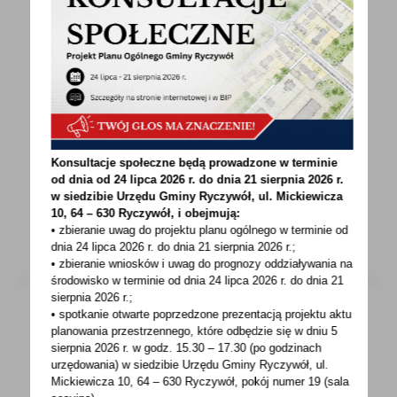
08 - 01 - 2024
Zawiadomienie o wydaniu decyzji w sprawie
ustalenia lokalizacji inwestycji celu
publicznego polegającej na budowie drogi na
ulicy Wrzosowej i Makowej wraz z budową
chodnika, odwodnieniem i oświetleniem na
terenie działek o nr ewid. 9/2, 11/3, 28/8,
Konsultacje społeczne będą prowadzone w terminie
28/15, 29, 30, 31/20 obręb Ryczywół, gmina
od dnia od 24 lipca 2026 r. do dnia 21 sierpnia 2026 r.
Ryczywół.
w siedzibie Urzędu Gminy
Ryczywół, ul. Mickiewicza
10, 64 – 630 Ryczywół, i obejmują:
• zbieranie uwag do projektu planu ogólnego w terminie od
dnia 24 lipca 2026 r. do dnia 21 sierpnia 2026 r.;
• zbieranie wniosków i uwag do prognozy oddziaływania na
środowisko w terminie od dnia 24 lipca 2026 r. do dnia 21
sierpnia 2026 r.;
• spotkanie otwarte poprzedzone prezentacją projektu aktu
planowania przestrzennego, które odbędzie się w dniu 5
06 - 01 - 2024
sierpnia 2026 r.
w godz. 15.30 – 17.30 (po godzinach
urzędowania) w siedzibie Urzędu Gminy Ryczywół, ul.
6 stycznia 2024 Rocznica Wyzwolenia
Mickiewicza 10, 64 – 630 Ryczywół, pokój
numer 19 (sala
Ryczywołu Święto Trzech Króli