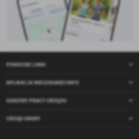
POMOCNE LINKI
APLIKACJA MIESZKANIECINFO
GODZINY PRACY URZĘDU
URZĄD GMINY