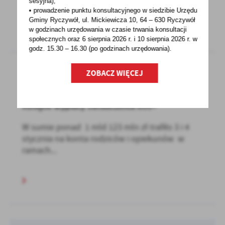
sesyjna),
• prowadzenie punktu konsultacyjnego w siedzibie Urzędu
Gminy Ryczywół, ul. Mickiewicza 10, 64 – 630 Ryczywół
w godzinach
urzędowania w czasie trwania konsultacji
społecznych oraz 6 sierpnia 2026 r. i 10 sierpnia 2026 r. w
godz. 15.30 – 16.30 (po godzinach
urzędowania).
ZOBACZ WIĘCEJ
04 - 01 - 2024
Kolejne wypłaty świadczenia 800+
W sumie ponad 1 mld 123 mln zł trafiło 3 i 4
stycznia na konta rodziców i opiekunów w
ramach...