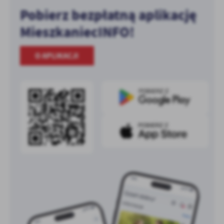
Pobierz bezpłatną aplikację
MieszkaniecINFO!
O APLIKACJI