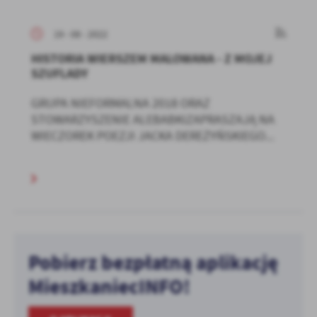
19 - 08 - 2022
HISTORIA WIERSZEM MALOWANA - Z MOJEJ
SZUFLADY
GRUPA NIEFORMALNA 2018 ORAZ
STOWARZYSZENIE ALEBABKIZAPRASZAJĄ NA
WIECZOREK POEZJI JACKA DEREŻYŃSKIEGO...
Pobierz bezpłatną aplikację
MieszkaniecINFO!