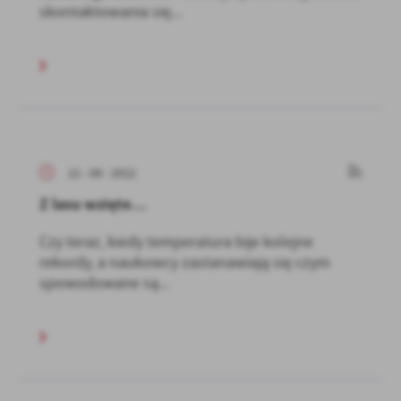
skontaktowania się...
22 - 08 - 2022
Z lasu wzięte…
Czy teraz, kiedy temperatura bije kolejne
rekordy, a naukowcy zastanawiają się czym
spowodowane są...