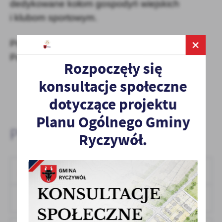
dedykowane kołom gospodyń wiejskich
i klubom sportowym.
Przygotowała: Dyrekcja Generalna Lasów
Państwowych
Rozpoczęły się
konsultacje społeczne
dotyczące projektu
Planu Ogólnego Gminy
Pliki do pobrania:
Ryczywół.
Wzór umowy
PDF,
441.78 KB
POBIERZ
Format: