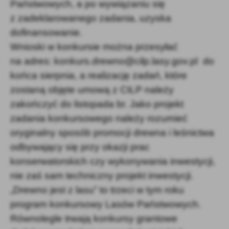
Państwowych, a po wywiązaniu się
z zadeklarowanego zadania, uzyska
dofinansowanie.
Wnioski w konkursie można przesyłać
na adres: konkurs.drewno@cilp.lasy.gov.pl do
końca sierpnia, a realizację zadań, które
zostaną objęte umową z CILP należy
zakończyć do listopada br. Jako projekt
zadania konkursowego należy rozumieć
oryginalny sposób promocji drewna i leśnictwa
odbywający się przy okazji prac
konserwatorskich czy wykonywania inwestycji,
nie zaś sam techniczny projekt inwestycji.
„Drewno jest z lasu” to trzeci w tym roku
program konkursowy Lasów Państwowych.
Równolegle trwają konkursy grantowe