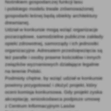
Nośnikiem gospodarczej funkcji lasu
i polskiego modelu trwale zrównoważonej
gospodarki leśnej będą obiekty architektury
drewnianej.
Udział w konkursie mogą wziąć organizacje
pozarządowe, samodzielne publiczne zakłady
opieki zdrowotnej, samorządy i ich jednostki
organizacyjne. Adresatem przedsięwzięcia są
też parafie i osoby prawne kościołów i innych
związków wyznaniowych działające legalnie
na terenie Polski.
Podmioty chętne, by wziąć udział w konkursie
powinny przygotować i złożyć projekt, który
oceni komisja konkursowa. Gdy projekt zyska
akceptację, wnioskodawca podpisze umowę
z Centrum Informacyjnym Lasów