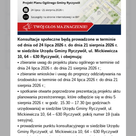
Wniosek formularz zgłoszeniowy
PDF,
296.52 KB
POBIERZ
Format:
Konsultacje społeczne będą prowadzone w terminie
Regulamin konkursu
od dnia od 24 lipca 2026 r. do dnia 21 sierpnia 2026 r.
w siedzibie Urzędu Gminy
Ryczywół, ul. Mickiewicza
10, 64 – 630 Ryczywół, i obejmują:
PDF,
115.15 KB
POBIERZ
Format:
• zbieranie uwag do projektu planu ogólnego w terminie od
dnia 24 lipca 2026 r. do dnia 21 sierpnia 2026 r.;
• zbieranie wniosków i uwag do prognozy oddziaływania na
środowisko w terminie od dnia 24 lipca 2026 r. do dnia 21
sierpnia 2026 r.;
• spotkanie otwarte poprzedzone prezentacją projektu aktu
planowania przestrzennego, które odbędzie się w dniu 5
POWRÓT
UDOSTĘPNIJ
sierpnia 2026 r.
w godz. 15.30 – 17.30 (po godzinach
urzędowania) w siedzibie Urzędu Gminy Ryczywół, ul.
POPRZEDNI
NASTĘPNY
Mickiewicza 10, 64 – 630 Ryczywół, pokój
numer 19 (sala
sesyjna),
• prowadzenie punktu konsultacyjnego w siedzibie Urzędu
Gminy Ryczywół, ul. Mickiewicza 10, 64 – 630 Ryczywół