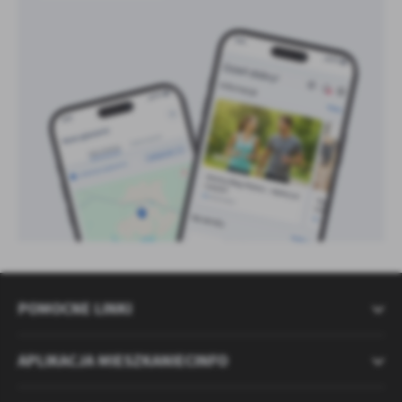
POMOCNE LINKI
APLIKACJA MIESZKANIECINFO