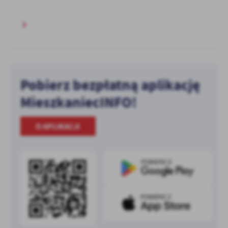
Pobierz bezpłatną aplikację
MieszkaniecINFO!
O APLIKACJI