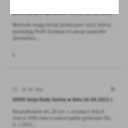
Wnioski o oszacowanie strat spowodowanych
przez suszę w uprawach rolnych za rok 2022
Wniosek mogą złożyć producenci rolni, którzy
posiadają Profil Zaufany na swoje nazwisko
(posiadacz...
18 - 08 - 2022
XXXIX Sesja Rady Gminy w dniu 26.08.2022 r.
Na podstawie art. 20 ust. 1 ustawy z dnia 8
marca 1990 roku o samorządzie gminnym (Dz.
U. z 2022...