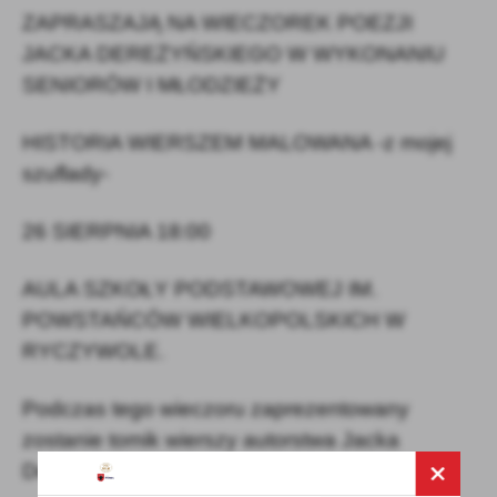
ZAPRASZAJĄ NA WIECZOREK POEZJI
JACKA DEREŻYŃSKIEGO W WYKONANIU
SENIORÓW I MŁODZIEŻY
HISTORIA WIERSZEM MALOWANA -z mojej
szuflady-
26 SIERPNIA 18:00
AULA SZKOŁY PODSTAWOWEJ IM.
POWSTAŃCÓW WIELKOPOLSKICH W
RYCZYWOLE.
Podczas tego wieczoru zaprezentowany
zostanie tomik wierszy autorstwa Jacka
Dereżyńskiego