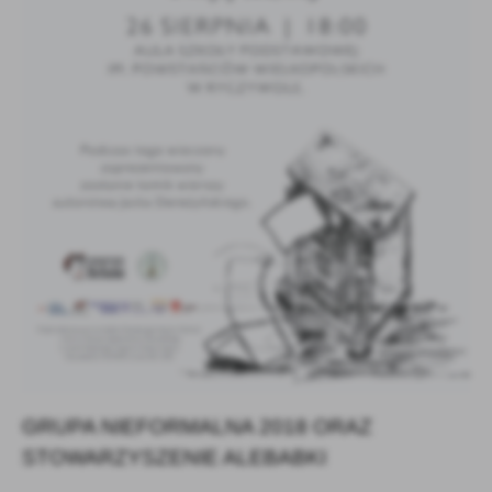
Firmy te działają w charakterze pośredników prezentujących nasze
treści w postaci wiadomości, ofert, komunikatów mediów
społecznościowych.
GRUPA NIEFORMALNA 2018 ORAZ
STOWARZYSZENIE ALEBABKI