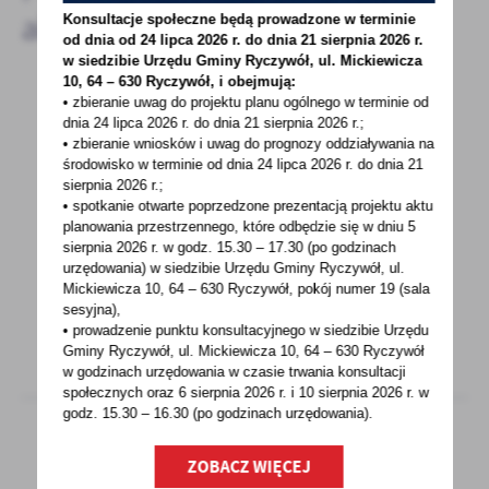
aktualności
Konsultacje społeczne będą prowadzone w terminie
od dnia od 24 lipca 2026 r. do dnia 21 sierpnia 2026 r.
w siedzibie Urzędu Gminy
Ryczywół, ul. Mickiewicza
10, 64 – 630 Ryczywół, i obejmują:
• zbieranie uwag do projektu planu ogólnego w terminie od
19 - 08 - 2022
dnia 24 lipca 2026 r. do dnia 21 sierpnia 2026 r.;
• zbieranie wniosków i uwag do prognozy oddziaływania na
ZUS apeluje do seniorów w sprawie
środowisko w terminie od dnia 24 lipca 2026 r. do dnia 21
czternastej emerytury
sierpnia 2026 r.;
• spotkanie otwarte poprzedzone prezentacją projektu aktu
ZUS przestrzega przed oszustami, którzy
planowania przestrzennego, które odbędzie się w dniu 5
sierpnia 2026 r.
w godz. 15.30 – 17.30 (po godzinach
podają się za pracowników Zakładu
urzędowania) w siedzibie Urzędu Gminy Ryczywół, ul.
i proponują „załatwienie”...
Mickiewicza 10, 64 – 630 Ryczywół, pokój
numer 19 (sala
sesyjna),
• prowadzenie punktu konsultacyjnego w siedzibie Urzędu
Gminy Ryczywół, ul. Mickiewicza 10, 64 – 630 Ryczywół
w godzinach
urzędowania w czasie trwania konsultacji
społecznych oraz 6 sierpnia 2026 r. i 10 sierpnia 2026 r. w
godz. 15.30 – 16.30 (po godzinach
urzędowania).
ZOBACZ WIĘCEJ
19 - 08 - 2022