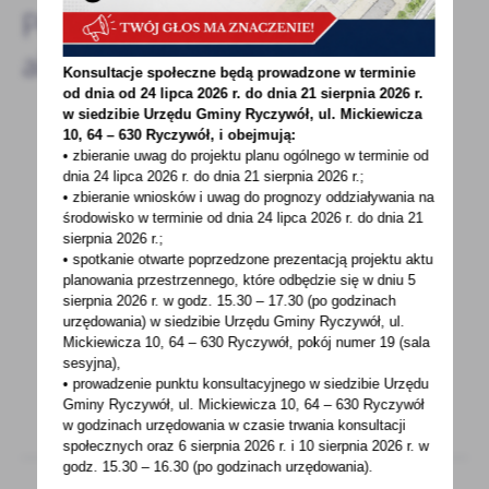
Pozostałe
aktualności
Konsultacje społeczne będą prowadzone w terminie
od dnia od 24 lipca 2026 r. do dnia 21 sierpnia 2026 r.
w siedzibie Urzędu Gminy
Ryczywół, ul. Mickiewicza
10, 64 – 630 Ryczywół, i obejmują:
• zbieranie uwag do projektu planu ogólnego w terminie od
12 - 05 - 2023
dnia 24 lipca 2026 r. do dnia 21 sierpnia 2026 r.;
Informacja w sprawie podpisania umowy na
• zbieranie wniosków i uwag do prognozy oddziaływania na
realizacjęoperacji pn."Lokalnie i tradycyjnie z
środowisko w terminie od dnia 24 lipca 2026 r. do dnia 21
sierpnia 2026 r.;
Kołami Gospodyń Wiejskich"
• spotkanie otwarte poprzedzone prezentacją projektu aktu
planowania przestrzennego, które odbędzie się w dniu 5
Wielkopolski Ośrodek Doradztwa Rolniczego
sierpnia 2026 r.
w godz. 15.30 – 17.30 (po godzinach
w Poznaniu – Partner KSOW informuje, że w
urzędowania) w siedzibie Urzędu Gminy Ryczywół, ul.
dniu 20 kwietnia...
Mickiewicza 10, 64 – 630 Ryczywół, pokój
numer 19 (sala
sesyjna),
• prowadzenie punktu konsultacyjnego w siedzibie Urzędu
Gminy Ryczywół, ul. Mickiewicza 10, 64 – 630 Ryczywół
w godzinach
urzędowania w czasie trwania konsultacji
społecznych oraz 6 sierpnia 2026 r. i 10 sierpnia 2026 r. w
godz. 15.30 – 16.30 (po godzinach
urzędowania).