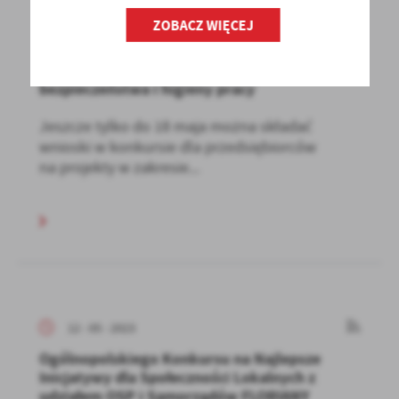
ZOBACZ WIĘCEJ
12 - 05 - 2023
Ostatnie dni na złożenie wniosku na poprawę
bezpieczeństwa i higieny pracy
Jeszcze tylko do 18 maja można składać
wnioski w konkursie dla przedsiębiorców
na projekty w zakresie...
12 - 05 - 2023
Ogólnopolskiego Konkursu na Najlepsze
Inicjatywy dla Społeczności Lokalnych z
udziałem OSP i Samorządów FLORIANY