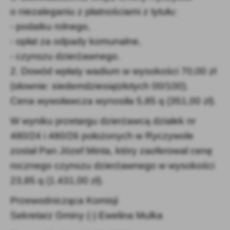
o niezaleganiu z płatnościami z tytułu:
- podatku rolnego,
- opłat za odpady komunalne,
- czynszu dzierżawnego.
2. Dowód wpłaty wadium w wysokości 70,00 zł
(słownie: siedemdziesiątzłotych 00/100).
Cena wywoławcza wynosiła 5,85 q (351,00 zł).
W wyniku przetargu dzierżawcą działek nr
480/24 i 480/26 położonych w Ryczywole
został Pan Józef Minta, który zaoferował cenę
rocznego czynszu dzierżawnego w wysokości
23,85 q (1.431,00 zł).
Przewodnicząca Komisji
Sekretarz Gminy (-) Ewelina Mulka