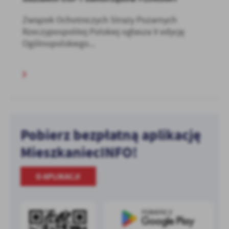
Związek Ochotniczych Straży Pożarnych
Rzeczypospolitej Polskiej ogłasza V edycję
Ogólnopolskiego...
Pobierz bezpłatną aplikację
MieszkaniecINFO!
O APLIKACJI