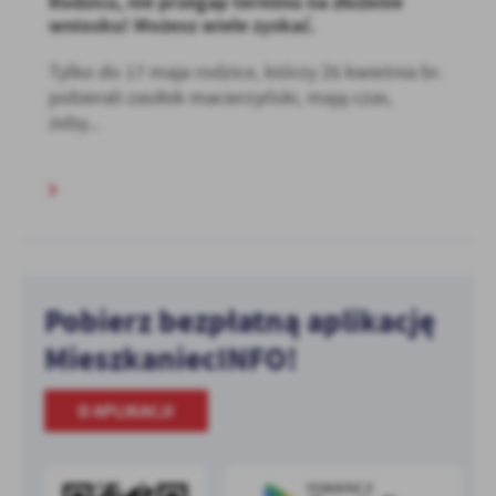
Rodzicu, nie przegap terminu na złożenie
wniosku! Możesz wiele zyskać.
Tylko do 17 maja rodzice, którzy 26 kwietnia br.
pobierali zasiłek macierzyński, mają czas,
żeby...
Pobierz bezpłatną aplikację
MieszkaniecINFO!
O APLIKACJI