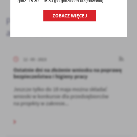
godz. 15.30 – 16.30 (po godzinach
urzędowania).
ZOBACZ WIĘCEJ
Pozostałe
aktualności
12 - 05 - 2023
Ostatnie dni na złożenie wniosku na poprawę
bezpieczeństwa i higieny pracy
Jeszcze tylko do 18 maja można składać
wnioski w konkursie dla przedsiębiorców
na projekty w zakresie...