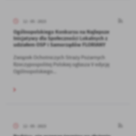
12 - 05 - 2023
Ogólnopolskiego Konkursu na Najlepsze
Inicjatywy dla Społeczności Lokalnych z
udziałem OSP i Samorządów FLORIANY
Związek Ochotniczych Straży Pożarnych
Rzeczypospolitej Polskiej ogłasza V edycję
Ogólnopolskiego...
12 - 05 - 2023