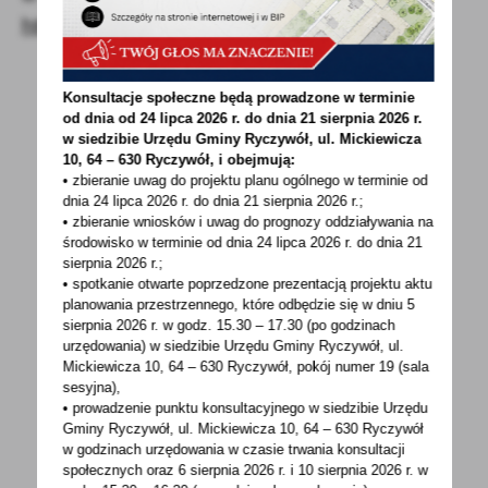
https://ksow.pl
.
Konsultacje społeczne będą prowadzone w terminie
od dnia od 24 lipca 2026 r. do dnia 21 sierpnia 2026 r.
w siedzibie Urzędu Gminy
Ryczywół, ul. Mickiewicza
10, 64 – 630 Ryczywół, i obejmują:
• zbieranie uwag do projektu planu ogólnego w terminie od
dnia 24 lipca 2026 r. do dnia 21 sierpnia 2026 r.;
• zbieranie wniosków i uwag do prognozy oddziaływania na
POWRÓT
UDOSTĘPNIJ
środowisko w terminie od dnia 24 lipca 2026 r. do dnia 21
sierpnia 2026 r.;
POPRZEDNI
NASTĘPNY
• spotkanie otwarte poprzedzone prezentacją projektu aktu
planowania przestrzennego, które odbędzie się w dniu 5
sierpnia 2026 r.
w godz. 15.30 – 17.30 (po godzinach
urzędowania) w siedzibie Urzędu Gminy Ryczywół, ul.
Spodobała Ci się informacja? Zostaw nam swoją opinię
Mickiewicza 10, 64 – 630 Ryczywół, pokój
numer 19 (sala
sesyjna),
- to dla Ciebie staramy się być najlepsi, a Twoje zdanie
• prowadzenie punktu konsultacyjnego w siedzibie Urzędu
bardzo nam w tym pomoże!
Gminy Ryczywół, ul. Mickiewicza 10, 64 – 630 Ryczywół
w godzinach
urzędowania w czasie trwania konsultacji
społecznych oraz 6 sierpnia 2026 r. i 10 sierpnia 2026 r. w
DODAJ KOMENTARZ