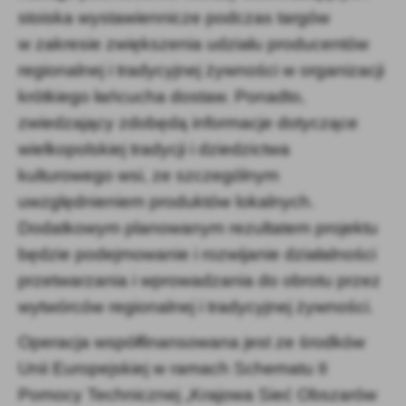
stoiska wystawiennicze podczas targów
w zakresie zwiększenia udziału producentów
regionalnej i tradycyjnej żywności w organizacji
krótkiego łańcucha dostaw. Ponadto,
zwiedzający zdobędą informacje dotyczące
wielkopolskiej tradycji i dziedzictwa
kulturowego wsi, ze szczególnym
uwzględnieniem produktów lokalnych.
Dodatkowym planowanym rezultatem projektu
będzie podejmowanie i rozwijanie działalności
przetwarzania i wprowadzania do obrotu przez
wytwórców regionalnej i tradycyjnej żywności.
Operacja współfinansowana jest ze środków
Unii Europejskiej w ramach Schematu II
Pomocy Technicznej „Krajowa Sieć Obszarów