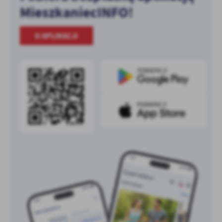
MieszkaniecINFO!
O APLIKACJI