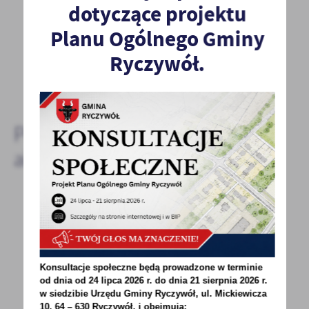
dotyczące projektu
Spodobała Ci się informacja? Zostaw nam swoją opinię
- to dla Ciebie staramy się być najlepsi, a Twoje zdanie
Planu Ogólnego Gminy
bardzo nam w tym pomoże!
Ryczywół.
DODAJ KOMENTARZ
Pozostałe
aktualności
26 - 04 - 2021
OBWIESZCZENIE O ZAKOŃCZENIU
POSTEPOWANIA ADMINISTRACYJNEGO
Konsultacje społeczne będą prowadzone w terminie
od dnia od 24 lipca 2026 r. do dnia 21 sierpnia 2026 r.
Wójt Gminy Ryczywół informuje, że zostało
w siedzibie Urzędu Gminy
Ryczywół, ul. Mickiewicza
zakończone postępowanie administracyjne
10, 64 – 630 Ryczywół, i obejmują: