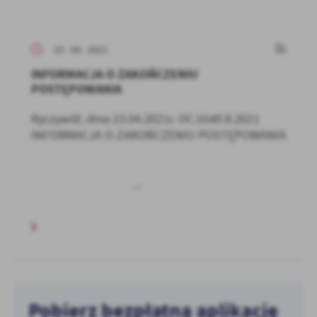
23 - 04 - 2021
INFORMACJA O ZAKOŃCZENIU
POSTĘPOWANIA
Ryczywół, dnia 23.04.2021r. OC.5540.8.2021
INFORMACJA O ZAKOŃCZENIU POSTĘPOWANIA
...
Pobierz bezpłatną aplikację