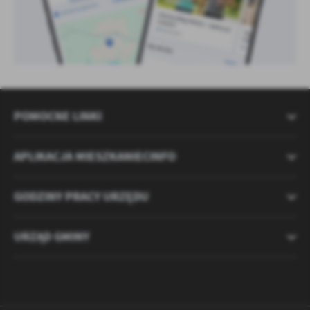
POMOCNE LINKI
APLIKACJA MIESZKANIECINFO
GODZINY PRACY URZĘDU
URZĄD GMINY