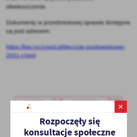
obwieszczenie.
Dokumenty w przedmiotowej sprawie dostępne
są pod adresem:
https://bip.ryczywol.pl/decyzje-srodowiskowe-
2021-r.html
POWRÓT
UDOSTĘPNIJ
POPRZEDNI
NASTĘPNY
Rozpoczęły się
konsultacje społeczne