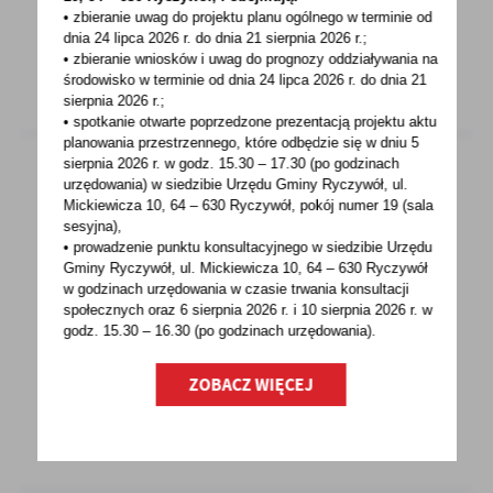
w sprawie...
• zbieranie uwag do projektu planu ogólnego w terminie od
dnia 24 lipca 2026 r. do dnia 21 sierpnia 2026 r.;
• zbieranie wniosków i uwag do prognozy oddziaływania na
środowisko w terminie od dnia 24 lipca 2026 r. do dnia 21
sierpnia 2026 r.;
• spotkanie otwarte poprzedzone prezentacją projektu aktu
planowania przestrzennego, które odbędzie się w dniu 5
sierpnia 2026 r.
w godz. 15.30 – 17.30 (po godzinach
urzędowania) w siedzibie Urzędu Gminy Ryczywół, ul.
Mickiewicza 10, 64 – 630 Ryczywół, pokój
numer 19 (sala
26 - 04 - 2021
sesyjna),
Narodowy Spis Powszechny Ludności i
• prowadzenie punktu konsultacyjnego w siedzibie Urzędu
Gminy Ryczywół, ul. Mickiewicza 10, 64 – 630 Ryczywół
Mieszkań 2021
w godzinach
urzędowania w czasie trwania konsultacji
społecznych oraz 6 sierpnia 2026 r. i 10 sierpnia 2026 r. w
Narodowy Spis PowszechnyLudności
godz. 15.30 – 16.30 (po godzinach
urzędowania).
i Mieszkań 2021Wejdź na spis.gov.pl i spisz
się!Spis trwa od...
ZOBACZ WIĘCEJ