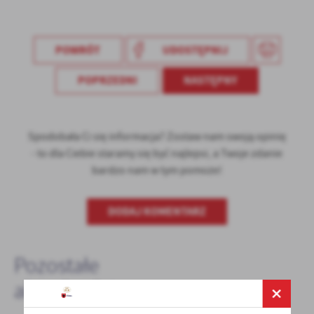
Firmy te działają w charakterze pośredników prezentujących nasze
treści w postaci wiadomości, ofert, komunikatów mediów
społecznościowych.
POWRÓT
UDOSTĘPNIJ
POPRZEDNI
NASTĘPNY
Spodobała Ci się informacja? Zostaw nam swoją opinię
- to dla Ciebie staramy się być najlepsi, a Twoje zdanie
bardzo nam w tym pomoże!
DODAJ KOMENTARZ
Pozostałe
aktualności