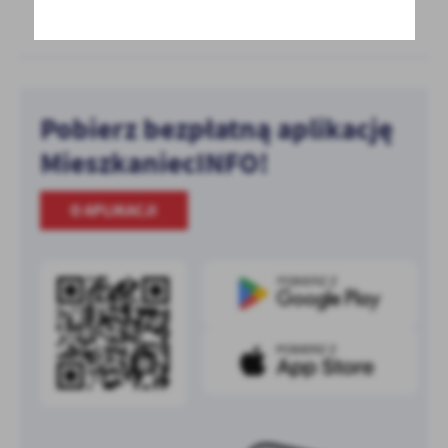
Pobierz bezpłatną aplikację
MieszkaniecINFO!
O APLIKACJI