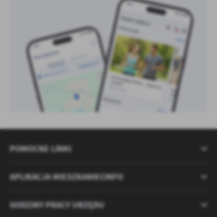
POMOCNE LINKI
APLIKACJA MIESZKANIECINFO
GODZINY PRACY URZĘDU