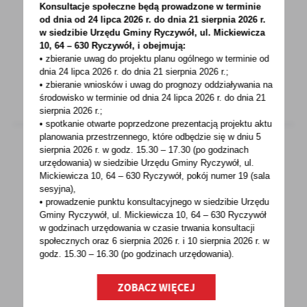
Konsultacje społeczne będą prowadzone w terminie
Grypa NIE JEST lekką chorobą Już w tym
od dnia od 24 lipca 2026 r. do dnia 21 sierpnia 2026 r.
w siedzibie Urzędu Gminy
Ryczywół, ul. Mickiewicza
sezonie ponad 1800 osób trafiło do szpitala
10, 64 – 630 Ryczywół, i obejmują:
Zaszczep...
• zbieranie uwag do projektu planu ogólnego w terminie od
dnia 24 lipca 2026 r. do dnia 21 sierpnia 2026 r.;
• zbieranie wniosków i uwag do prognozy oddziaływania na
środowisko w terminie od dnia 24 lipca 2026 r. do dnia 21
sierpnia 2026 r.;
• spotkanie otwarte poprzedzone prezentacją projektu aktu
planowania przestrzennego, które odbędzie się w dniu 5
sierpnia 2026 r.
w godz. 15.30 – 17.30 (po godzinach
urzędowania) w siedzibie Urzędu Gminy Ryczywół, ul.
04 - 11 - 2022
Mickiewicza 10, 64 – 630 Ryczywół, pokój
numer 19 (sala
sesyjna),
Zawiadomienie o podjęciu zawieszonego
• prowadzenie punktu konsultacyjnego w siedzibie Urzędu
postępowania
Gminy Ryczywół, ul. Mickiewicza 10, 64 – 630 Ryczywół
w godzinach
urzędowania w czasie trwania konsultacji
Zawiadomienie o podjęciu zawieszonego
społecznych oraz 6 sierpnia 2026 r. i 10 sierpnia 2026 r. w
godz. 15.30 – 16.30 (po godzinach
urzędowania).
postępowania w sprawie ustalenia lokalizacji
inwestycji celu...
ZOBACZ WIĘCEJ