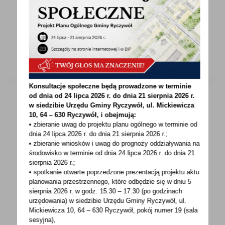
Zawieszenie postępowania w sprawie ustalenia
lokalizacji inwestycji celu publicznego
polegającej na przebudowie...
Konsultacje społeczne będą prowadzone w terminie
od dnia od 24 lipca 2026 r. do dnia 21 sierpnia 2026 r.
w siedzibie Urzędu Gminy
Ryczywół, ul. Mickiewicza
10, 64 – 630 Ryczywół, i obejmują:
04 - 11 - 2022
• zbieranie uwag do projektu planu ogólnego w terminie od
Nabór wniosków w ramach programu
dnia 24 lipca 2026 r. do dnia 21 sierpnia 2026 r.;
resortowego Ministra Rodziny i Polityki
• zbieranie wniosków i uwag do prognozy oddziaływania na
środowisko w terminie od dnia 24 lipca 2026 r. do dnia 21
Społecznej "Opieka wytchnieniowa" - edycja
sierpnia 2026 r.;
2023
• spotkanie otwarte poprzedzone prezentacją projektu aktu
planowania przestrzennego, które odbędzie się w dniu 5
Gminny Ośrodek Pomocy Społecznej
sierpnia 2026 r.
w godz. 15.30 – 17.30 (po godzinach
w Ryczywole informuje o naborze wniosków
urzędowania) w siedzibie Urzędu Gminy Ryczywół, ul.
w ramach programu resortowego...
Mickiewicza 10, 64 – 630 Ryczywół, pokój
numer 19 (sala
sesyjna),