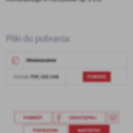
Firmy te działają w charakterze pośredników prezentujących nasze
treści w postaci wiadomości, ofert, komunikatów mediów
społecznościowych.
Pliki do pobrania:
Obwieszczenie
PDF,
529.3 KB
POBIERZ
Format:
POWRÓT
UDOSTĘPNIJ
POPRZEDNI
NASTĘPNY