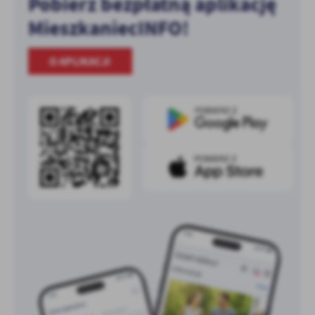
Pobierz bezpłatną aplikację
MieszkaniecINFO!
O APLIKACJI