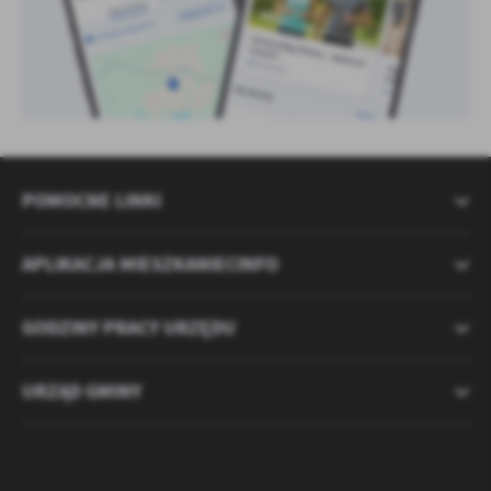
POMOCNE LINKI
APLIKACJA MIESZKANIECINFO
GODZINY PRACY URZĘDU
URZĄD GMINY