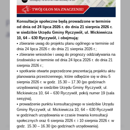
DODAJ KOMENTARZ
Pozostałe
Konsultacje społeczne będą prowadzone w terminie
od dnia od 24 lipca 2026 r. do dnia 21 sierpnia 2026 r.
aktualności
w siedzibie Urzędu Gminy
Ryczywół, ul. Mickiewicza
10, 64 – 630 Ryczywół, i obejmują:
• zbieranie uwag do projektu planu ogólnego w terminie od
dnia 24 lipca 2026 r. do dnia 21 sierpnia 2026 r.;
• zbieranie wniosków i uwag do prognozy oddziaływania na
23 - 12 - 2020
środowisko w terminie od dnia 24 lipca 2026 r. do dnia 21
sierpnia 2026 r.;
WESOŁYCH ŚWIĄT
• spotkanie otwarte poprzedzone prezentacją projektu aktu
planowania przestrzennego, które odbędzie się w dniu 5
Z okazji nadchodzących Świąt Bożego
sierpnia 2026 r.
w godz. 15.30 – 17.30 (po godzinach
Narodzeniaskładamy serdeczne
urzędowania) w siedzibie Urzędu Gminy Ryczywół, ul.
Mickiewicza 10, 64 – 630 Ryczywół, pokój
numer 19 (sala
życzenia,wszelkiej pomyślności...
sesyjna),
• prowadzenie punktu konsultacyjnego w siedzibie Urzędu
Gminy Ryczywół, ul. Mickiewicza 10, 64 – 630 Ryczywół
w godzinach
urzędowania w czasie trwania konsultacji
społecznych oraz 6 sierpnia 2026 r. i 10 sierpnia 2026 r. w
godz. 15.30 – 16.30 (po godzinach
urzędowania).