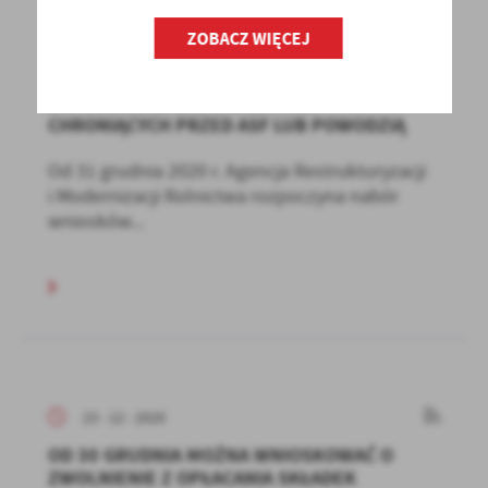
ZOBACZ WIĘCEJ
23 - 12 - 2020
DOFINANSOWANIE INWESTYCJI
CHRONIĄCYCH PRZED ASF LUB POWODZIĄ
Od 31 grudnia 2020 r. Agencja Restrukturyzacji
i Modernizacji Rolnictwa rozpoczyna nabór
wniosków...
23 - 12 - 2020
OD 30 GRUDNIA MOŻNA WNIOSKOWAĆ O
ZWOLNIENIE Z OPŁACANIA SKŁADEK