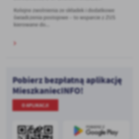
Kolejne zwolnienia ze składek i dodatkowe
świadczenia postojowe – to wsparcie z ZUS
kierowane do...
Pobierz bezpłatną aplikację
MieszkaniecINFO!
O APLIKACJI