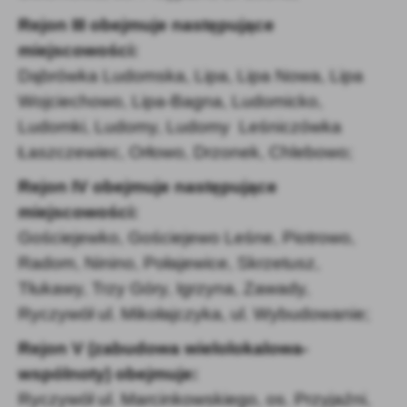
Rejon III obejmuje następujące
miejscowości:
Dąbrówka Ludomska, Lipa, Lipa Nowa, Lipa
Wojciechowo, Lipa-Bagna, Ludomicko,
Ludomki, Ludomy, Ludomy Leśniczówka
Łaszczewiec, Orłowo, Drzonek, Chlebowo;
Rejon IV obejmuje następujące
miejscowości:
Gościejewko, Gościejewo Leśne, Piotrowo,
Radom, Ninino, Połajewice, Skrzetusz,
Tłukawy, Trzy Góry, Igrzyna, Zawady,
Ryczywół ul. Mikołajczyka, ul. Wybudowanie;
Rejon V (zabudowa wielolokalowa-
wspólnoty) obejmuje:
Ryczywół ul. Marcinkowskiego, os. Przyjaźni,