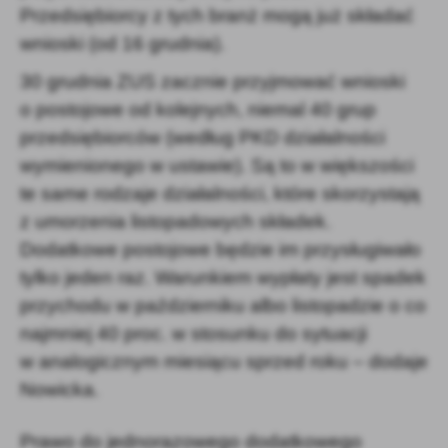
Przedsiębiorcy z tych branż mogą już składać
wnioski (od 16 grudnia).
30 grudnia ZUS zacznie przyjmować wnioski
o postojowe od kolejnych, niemal 40 grup
przedsiębiorców (według PKD działalności
wymienionego w ustawie). Są to w większości
te same rodzaje działalności, które skorzystają
z umorzenia listopadowych składek.
Dodatkowe postojowe będzie im przysługiwało
tylko jeden raz. Warunkiem wypłaty jest spadek
przychodu w październiku albo listopadzie o co
najmniej 40 proc. w stosunku do sytuacji
w analogicznym miesiącu sprzed roku – dodaje
Nowicka.
Prawo do jednorazowego dodatkowego