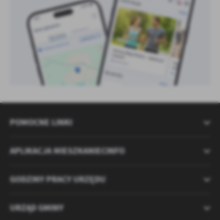
POMOCNE LINKI
APLIKACJA MIESZKANIECINFO
GODZINY PRACY URZĘDU
URZĄD GMINY