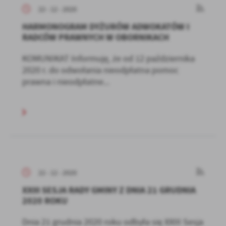
22 - 12 - 2020
HARMONOGRAM DYŻURÓW ADWOKATÓW I
RADCÓW PRAWNYCH W OBORNIKACH
KOMUNIKAT Informuję, że od 12 października
2020 r. do odwołania nieodpłatna pomoc
prawna i nieodpłatne...
22 - 12 - 2020
XXIII SESJA RADY GMINY Z DNIA 21 GRUDNIA
2020 ROKU
Dnia 21 grudnia 2020 roku odbyła się XXIII Sesja