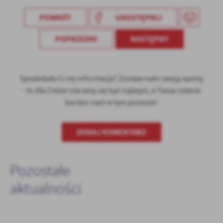
POWRÓT
UDOSTĘPNIJ
POPRZEDNI
NASTĘPNY
Spodobała Ci się informacja? Zostaw nam swoją opinię
- to dla Ciebie staramy się być najlepsi, a Twoje zdanie
bardzo nam w tym pomoże!
DODAJ KOMENTARZ
Pozostałe
aktualności