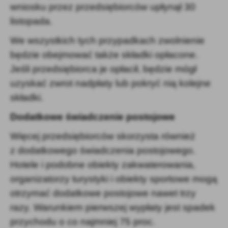
wniosku przez przedsiębiorców upłynął 30
listopada.
We wszystkich tych przypadkach zwolnienie
będzie obejmować także składki opłacone.
Jeśli przedsiębiorca je opłacił, będzie mógł
uzyskać zwrot nadpłaty lub pokryć nią kolejne
składki.
Dodatkowe świadczenie postojowe
Więcej przedsiębiorców skorzysta również
z dodatkowego świadczenia postojowego.
Hotele i podobne obiekty zakwaterowania,
organizatorzy turystyki i obiekty sportowe mogą
otrzymać dodatkowe postojowe nawet trzy
razy. Warunkiem pierwszej wypłaty jest spadek
przychodu o co najmniej 75 proc.