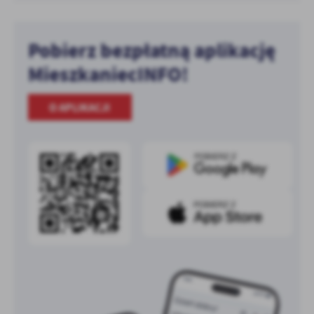
Pobierz bezpłatną aplikację
MieszkaniecINFO!
O APLIKACJI