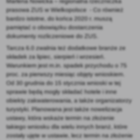
Marlena Nowicka – regionalna rzeczniczka
prasowa ZUS w Wielkopolsce - Co również
bardzo istotne, do końca 2020 r. muszą
pamiętać o obowiązku dostarczenia
dokumenty rozliczeniowe do ZUS.
Tarcza 6.0 zwalnia też dodatkowe branże ze
składek za lipiec, sierpień i wrzesień.
Warunkiem jest m.in. spadek przychodu o 75
proc. za pierwszy miesiąc objęty wnioskiem.
Od 30 grudnia do 15 stycznia wnioski w tej
sprawie będą mogły składać hotele i inne
obiekty zakwaterowania, a także organizatorzy
turystyki. Planowana jest także nowelizacja
ustawy, która wskaże termin na złożenie
takiego wniosku dla wielu innych branż, które
zostały ujęte w ustawie, lecz termin na złożenie