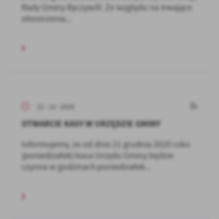
Rady Gminy Ryczywół. Ze względu na trwające
obostrzenia...
21 - 12 - 2020
OTWARCIE KASY W URZĘDZIE GMINY
Informujemy, że od dnia 21 grudnia 2020 roku
(poniedziałek) kasa Urzędu Gminy będzie
czynna w godzinach:poniedziałek...