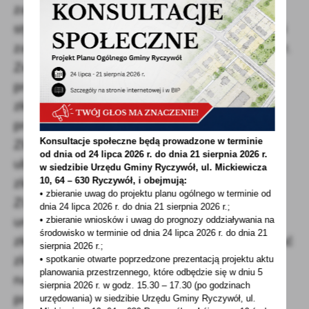
zawartych lub aneksowanych między 1
stycznia a 31 marca 2021 r. i obejmuje składki
za okres od stycznia do końca kwietnia 2021 r.
Ze zwolnienia można skorzystać, jeśli łączny
przychód ze zleceń w miesiącu przed
złożeniem wniosku, nie przekraczał
przeciętnego wynagrodzenia krajowego.
Konsultacje społeczne będą prowadzone w terminie
Zleceniobiorca nie może też podlegać
od dnia od 24 lipca 2026 r. do dnia 21 sierpnia 2026 r.
ubezpieczeniom z innego tytułu niż umowa-
w siedzibie Urzędu Gminy
Ryczywół, ul. Mickiewicza
10, 64 – 630 Ryczywół, i obejmują:
zlecenia. Wnioski będzie można składać do
• zbieranie uwag do projektu planu ogólnego w terminie od
ZUS w ciągu siedmiu dni od dnia zawarcia
dnia 24 lipca 2026 r. do dnia 21 sierpnia 2026 r.;
• zbieranie wniosków i uwag do prognozy oddziaływania na
umowy, najwcześniej od 1 stycznia 2021 r. O
środowisko w terminie od dnia 24 lipca 2026 r. do dnia 21
złożeniu wniosku trzeba również poinformować
sierpnia 2026 r.;
zleceniodawcę. Składki nie będą zapisane
• spotkanie otwarte poprzedzone prezentacją projektu aktu
planowania przestrzennego, które odbędzie się w dniu 5
na koncie ubezpieczonego, ale zachowa on
sierpnia 2026 r.
w godz. 15.30 – 17.30 (po godzinach
prawo do bezpłatnej opieki medycznej.
urzędowania) w siedzibie Urzędu Gminy Ryczywół, ul.