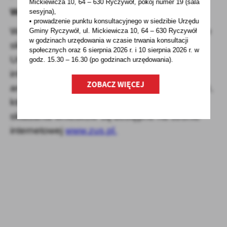
Mickiewicza 10, 64 – 630 Ryczywół, pokój
numer 19 (sala
Wnioski i lista uprawnionych
sesyjna),
• prowadzenie punktu konsultacyjnego w siedzibie Urzędu
Wszystkie wnioski o postojowe i zwolnienia ze
Gminy Ryczywół, ul. Mickiewicza 10, 64 – 630 Ryczywół
w godzinach
urzędowania w czasie trwania konsultacji
składek należy przesyłać przez Platformę
społecznych oraz 6 sierpnia 2026 r. i 10 sierpnia 2026 r. w
Usług Elektronicznych ZUS. Szczegółowe
godz. 15.30 – 16.30 (po godzinach
urzędowania).
informacje o warunkach wsparcia z tarczy
ZOBACZ WIĘCEJ
antykryzysowej 6.0, konkretnych kodach PKD,
które skorzystają z pomocy i terminach
składania wniosków są dostępne na stronie
internetowej
www.zus.pl.