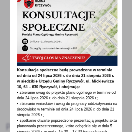
POWRÓT
UDOSTĘPNIJ
POPRZEDNI
NASTĘPNY
Konsultacje społeczne będą prowadzone w terminie
Spodobała Ci się informacja? Zostaw nam swoją opinię
od dnia od 24 lipca 2026 r. do dnia 21 sierpnia 2026 r.
- to dla Ciebie staramy się być najlepsi, a Twoje zdanie
w siedzibie Urzędu Gminy
Ryczywół, ul. Mickiewicza
bardzo nam w tym pomoże!
10, 64 – 630 Ryczywół, i obejmują:
• zbieranie uwag do projektu planu ogólnego w terminie od
dnia 24 lipca 2026 r. do dnia 21 sierpnia 2026 r.;
DODAJ KOMENTARZ
• zbieranie wniosków i uwag do prognozy oddziaływania na
środowisko w terminie od dnia 24 lipca 2026 r. do dnia 21
sierpnia 2026 r.;
• spotkanie otwarte poprzedzone prezentacją projektu aktu
Pozostałe
planowania przestrzennego, które odbędzie się w dniu 5
sierpnia 2026 r.
w godz. 15.30 – 17.30 (po godzinach