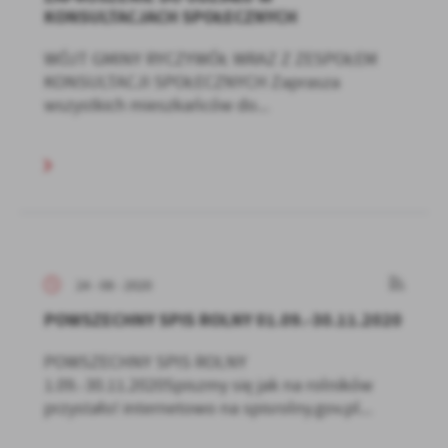
KONSULTACJACH SPOŁECZNYCH
WÓJT GMINY RYCZYWÓŁ WRAZ Z ZESPOŁEM
KONSULTACJI SPOŁECZNYCH Zaprasza
wszystkich mieszkańców do...
24 - 08 - 2020
POWSZECHNY SPIS ROLNY 01.09.-30.11.2020
POWSZECHNY SPIS ROLNY
1.09.-30.11.2020Spiszmy się jak na rolników
przystało! internetowo na spisrolny.gov.pl...