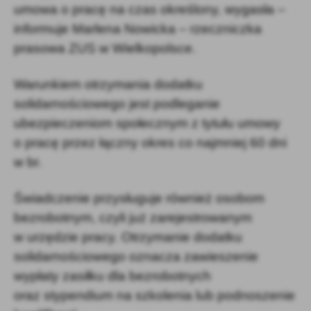
umowa o pracę na czas określony, wygasła –
informuje Marlena Nowicka – rzeczniczka
prasowa ZUS w Wielkopolsce.
Warunkiem otrzymania dodatku
solidarnościowego jest podleganie
ubezpieczeniom społecznym z tytułu umowy
o pracę przez łączny okres co najmniej 60 dni
w br.
Świadczenie przysługuje również osobom
bezrobotnym, czyli już zarejestrowanym
w urzędzie pracy. Otrzymanie dodatku
solidarnościowego oznacza zawieszenie
wypłaty zasiłku dla bezrobotnych
oraz stypendium na szkolenia lub podnoszenie