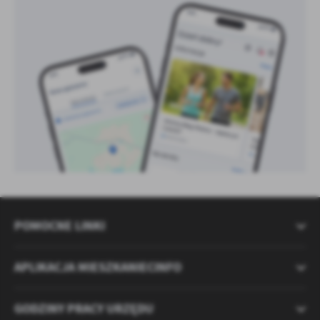
POMOCNE LINKI
APLIKACJA MIESZKANIECINFO
GODZINY PRACY URZĘDU