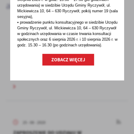
aktualności
urzędowania) w siedzibie Urzędu Gminy Ryczywół, ul.
Mickiewicza 10, 64 – 630 Ryczywół, pokój
numer 19 (sala
sesyjna),
• prowadzenie punktu konsultacyjnego w siedzibie Urzędu
Gminy Ryczywół, ul. Mickiewicza 10, 64 – 630 Ryczywół
26 - 08 - 2020
w godzinach
urzędowania w czasie trwania konsultacji
społecznych oraz 6 sierpnia 2026 r. i 10 sierpnia 2026 r. w
"POKAŻ SWÓJ PROJEKT" KONKURS
godz. 15.30 – 16.30 (po godzinach
urzędowania).
Szanowni Państwo,zachęcamy do udziału
ZOBACZ WIĘCEJ
w konkursie „Pokaż swój projekt”, który jest
organizowany...
25 - 08 - 2020
ZAPROSZENIE DO UDZIAŁU W