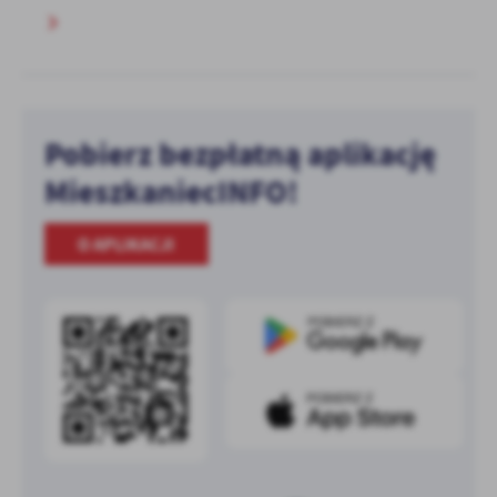
Pobierz bezpłatną aplikację
MieszkaniecINFO!
O APLIKACJI