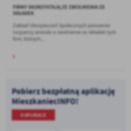
FIRMY SKORZYSTAJĄ ZE ZWOLNIENIA ZE
SKŁADEK
Zakład Ubezpieczeń Społecznych ponownie
rozpatrzy wnioski o zwolnienie ze składek tych
firm, których...
Pobierz bezpłatną aplikację
MieszkaniecINFO!
O APLIKACJI