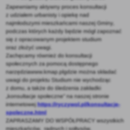
Zapewniamy aktywny proces konsultacji
z udziałem urbanisty i opiekę nad
najmłodszymi mieszkańcami naszej Gminy,
podczas których każdy będzie mógł zapoznać
się z opracowanym projektem studium
oraz złożyć uwagi.
Zachęcamy również do konsultacji
społecznych za pomocą dostępnego
narzędziawww.kmap.plgdzie można składać
uwagi do projektu Studium nie wychodząc
z domu, a także do śledzenia zakładki
„konsultacje społeczne” na naszej stronie
internetowej
https://ryczywol.pl/konsultacje-
spoleczne.html
ZAPRASZAMY DO WSPÓŁPRACY wszystkich
mieszkańców, radnych i sołtysów,