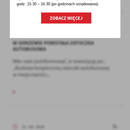
godz. 15.30 – 16.30 (po godzinach
urzędowania).
ZOBACZ WIĘCEJ
21 - 08 - 2020
W GORZEWIE POWSTAŁA ZATOCZKA
AUTOBUSOWA
Miło nam poinformować, iż inwestycję pn.:
„Budowa bezpiecznej zatoczki autobusowej
w miejscowości...
21 - 08 - 2020