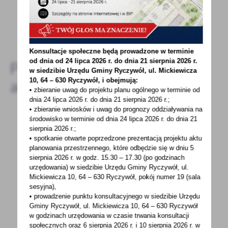
DODAJ KOMENTARZ
Konsultacje społeczne będą prowadzone w terminie
od dnia od 24 lipca 2026 r. do dnia 21 sierpnia 2026 r.
Pozostałe
w siedzibie Urzędu Gminy
Ryczywół, ul. Mickiewicza
10, 64 – 630 Ryczywół, i obejmują:
aktualności
• zbieranie uwag do projektu planu ogólnego w terminie od
dnia 24 lipca 2026 r. do dnia 21 sierpnia 2026 r.;
• zbieranie wniosków i uwag do prognozy oddziaływania na
środowisko w terminie od dnia 24 lipca 2026 r. do dnia 21
sierpnia 2026 r.;
24 - 08 - 2020
• spotkanie otwarte poprzedzone prezentacją projektu aktu
POWSZECHNY SPIS ROLNY 01.09.-30.11.2020
planowania przestrzennego, które odbędzie się w dniu 5
sierpnia 2026 r.
w godz. 15.30 – 17.30 (po godzinach
urzędowania) w siedzibie Urzędu Gminy Ryczywół, ul.
POWSZECHNY SPIS ROLNY
Mickiewicza 10, 64 – 630 Ryczywół, pokój
numer 19 (sala
1.09.-30.11.2020Spiszmy się jak na rolników
sesyjna),
przystało! internetowo na spisrolny.gov.pl...
• prowadzenie punktu konsultacyjnego w siedzibie Urzędu
Gminy Ryczywół, ul. Mickiewicza 10, 64 – 630 Ryczywół
w godzinach
urzędowania w czasie trwania konsultacji
społecznych oraz 6 sierpnia 2026 r. i 10 sierpnia 2026 r. w