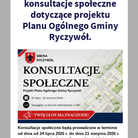
konsultacje społeczne
dotyczące projektu
Planu Ogólnego Gminy
Ryczywół.
Konsultacje społeczne będą prowadzone w terminie
od dnia od 24 lipca 2026 r. do dnia 21 sierpnia 2026 r.