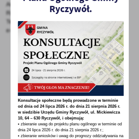
Arleta Olbrot
Ryczywół.
Rzecznik Prasowy
Tel. 609 874 004
e-mail: a.olbrot@stat.gov.pl
POWRÓT
UDOSTĘPNIJ
POPRZEDNI
NASTĘPNY
Konsultacje społeczne będą prowadzone w terminie
od dnia od 24 lipca 2026 r. do dnia 21 sierpnia 2026 r.
w siedzibie Urzędu Gminy
Ryczywół, ul. Mickiewicza
Spodobała Ci się informacja? Zostaw nam swoją opinię
10, 64 – 630 Ryczywół, i obejmują:
- to dla Ciebie staramy się być najlepsi, a Twoje zdanie
• zbieranie uwag do projektu planu ogólnego w terminie od
dnia 24 lipca 2026 r. do dnia 21 sierpnia 2026 r.;
bardzo nam w tym pomoże!
• zbieranie wniosków i uwag do prognozy oddziaływania na