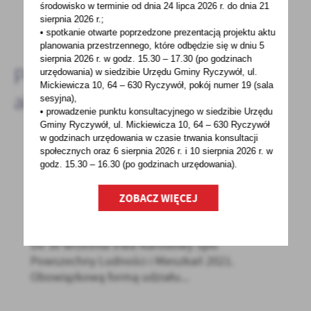
środowisko w terminie od dnia 24 lipca 2026 r. do dnia 21
sierpnia 2026 r.;
DODAJ KOMENTARZ
• spotkanie otwarte poprzedzone prezentacją projektu aktu
planowania przestrzennego, które odbędzie się w dniu 5
sierpnia 2026 r.
w godz. 15.30 – 17.30 (po godzinach
Pozostałe
urzędowania) w siedzibie Urzędu Gminy Ryczywół, ul.
Mickiewicza 10, 64 – 630 Ryczywół, pokój
numer 19 (sala
aktualności
sesyjna),
• prowadzenie punktu konsultacyjnego w siedzibie Urzędu
Gminy Ryczywół, ul. Mickiewicza 10, 64 – 630 Ryczywół
w godzinach
urzędowania w czasie trwania konsultacji
społecznych oraz 6 sierpnia 2026 r. i 10 sierpnia 2026 r. w
21 - 06 - 2021
godz. 15.30 – 16.30 (po godzinach
urzędowania).
Narodowy Spis Powszechny Ludności i
ZOBACZ WIĘCEJ
Mieszkań 2021 – jak przygotować się na
wizytę rachmistrza?
Do 30 września trwa Narodowy Spis
Powszechny Ludności i Mieszkań 2021.
Obowiązkową formą udziału...