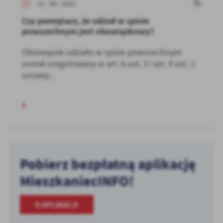
21 - 06 - 2021
Czy pamiętasz, że udział w spisie
powszechnym jest obowiązkowy?
Obowiązek udziału w spisie powszechnym
został uregulowany w art. 6 ust. 3 i art. 9 ust. 1
ustawy...
Pobierz bezpłatną aplikację
MieszkaniecINFO!
O APLIKACJI