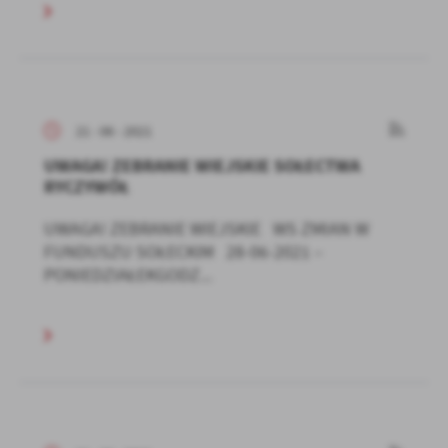
21 - 06 - 2021
UWAGA! ZEBRANIE WIEJSKIE SOŁECTWA
RYCZYWÓŁ
UWAGA! ZEBRANIE WIEJSKIE WS ZMIAN W
FUNDUSZU SOŁECKIM 28-06-2021 –
PONIEDZIAŁEKGODZ...