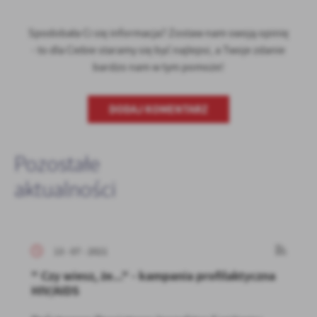
Spodobała Ci się informacja? Zostaw nam swoją opinię
- to dla Ciebie staramy się być najlepsi, a Twoje zdanie
bardzo nam w tym pomoże!
DODAJ KOMENTARZ
Pozostałe
aktualności
13 - 07 - 2021
" Czy wiesz, że..." - kampania profilaktyczna
HIV/AIDS