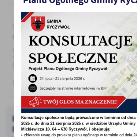
13 - 07 - 2021
Postanowienie w sprawie zaopiniowania
Wójt Gminy Ryczywół podaje do publicznej
wiadomości informację o wydaniu
postanowienia w sprawie...
Pobierz bezpłatną aplikację
Konsultacje społeczne będą prowadzone w terminie od dnia 
2026 r. do dnia 21 sierpnia 2026 r. w siedzibie Urzędu Gminy
MieszkaniecINFO!
Mickiewicza 10, 64 – 630 Ryczywół, i obejmują:
• zbieranie uwag do projektu planu ogólnego w terminie od dnia 24