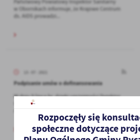
Państwowy Powiatowy Inspektor Sanitarny
w Obornikach informuje, że Krajowe Centrum
ds. AIDS prowadzi...
13 - 07 - 2021
Podpisanie umów o dofinansowania
W dniu 9 lipca br. dzięki uprzejmości Dyrektor
Gminnego Ośrodka Kultury w Ryczywole Pani
Anny Nowickiej...
Rozpoczęły się konsulta
społeczne dotyczące proj
Planu Ogólnego Gminy Ryc