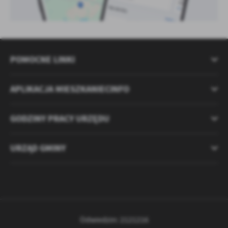
POMOCNE LINKI
APLIKACJA MIESZKANIECINFO
GODZINY PRACY URZĘDU
URZĄD GMINY
Odwiedzin: 2121216