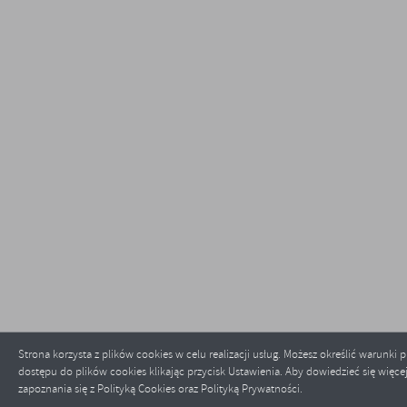
Strona korzysta z plików cookies w celu realizacji usług. Możesz określić warunki
dostępu do plików cookies klikając przycisk Ustawienia. Aby dowiedzieć się więc
zapoznania się z Polityką Cookies oraz Polityką Prywatności.
ZAPISZ WYBRANE