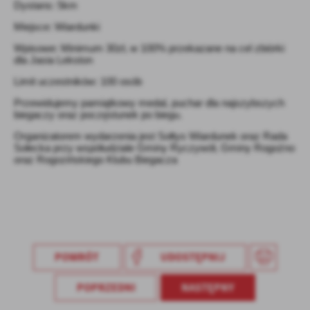
Dystans: 5km
Miejsce: Wiardunki
Wpisowe: Minimum 30zł, w 100% przekazane na cel zbiórki
dla Jasia Lekston
Limit uczestników: 100 osób
Przewidujemy pamiątkowy medal, puchar dla najszybszych
biegaczy oraz poczęstunek po biegu.
Organizatorem wydarzenia jest Sołtys Wiardunek oraz Rada
Sołecka przy współudziale Gminy Ryczywół, Gminy Rogoźno
oraz Rogozińskiego Klubu Biegacza
POWRÓT
UDOSTĘPNIJ
POPRZEDNI
NASTĘPNY