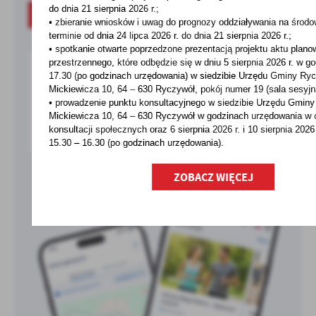
do dnia 21 sierpnia 2026 r.;
O APLIKACJI
• zbieranie wniosków i uwag do prognozy oddziaływania na środ
terminie od dnia 24 lipca 2026 r. do dnia 21 sierpnia 2026 r.;
• spotkanie otwarte poprzedzone prezentacją projektu aktu plano
przestrzennego, które odbędzie się w dniu 5 sierpnia 2026 r.
w go
17.30 (po godzinach urzędowania) w siedzibie Urzędu Gminy Ryc
Mickiewicza 10, 64 – 630 Ryczywół, pokój
numer 19 (sala sesyjn
• prowadzenie punktu konsultacyjnego w siedzibie Urzędu Gminy
Mickiewicza 10, 64 – 630 Ryczywół w godzinach
urzędowania w 
konsultacji społecznych oraz 6 sierpnia 2026 r. i 10 sierpnia 2026
15.30 – 16.30 (po godzinach
urzędowania).
ZOBACZ WIĘCEJ