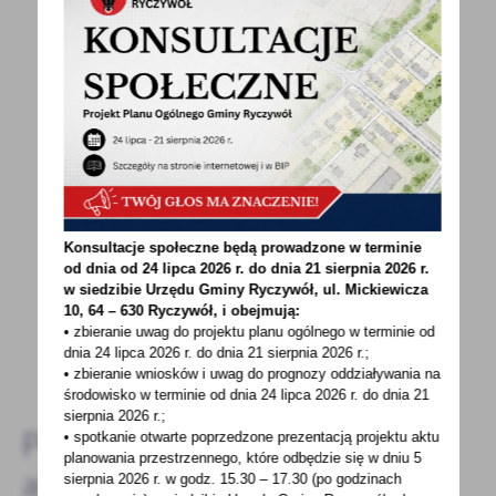
POWRÓT
UDOSTĘPNIJ
POPRZEDNI
NASTĘPNY
Spodobała Ci się informacja? Zostaw nam swoją opinię
Konsultacje społeczne będą prowadzone w terminie
- to dla Ciebie staramy się być najlepsi, a Twoje zdanie
od dnia od 24 lipca 2026 r. do dnia 21 sierpnia 2026 r.
w siedzibie Urzędu Gminy
Ryczywół, ul. Mickiewicza
bardzo nam w tym pomoże!
10, 64 – 630 Ryczywół, i obejmują:
• zbieranie uwag do projektu planu ogólnego w terminie od
dnia 24 lipca 2026 r. do dnia 21 sierpnia 2026 r.;
DODAJ KOMENTARZ
• zbieranie wniosków i uwag do prognozy oddziaływania na
środowisko w terminie od dnia 24 lipca 2026 r. do dnia 21
sierpnia 2026 r.;
Pozostałe
• spotkanie otwarte poprzedzone prezentacją projektu aktu
planowania przestrzennego, które odbędzie się w dniu 5
aktualności
sierpnia 2026 r.
w godz. 15.30 – 17.30 (po godzinach