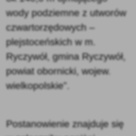
wody podziemne z utworów
czwartorzędowych –
plejstoceńskich w m.
Ryczywół, gmina Ryczywół,
powiat obornicki, wojew.
wielkopolskie”.
Postanowienie znajduje się