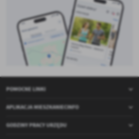
POMOCNE LINKI
APLIKACJA MIESZKANIECINFO
GODZINY PRACY URZĘDU