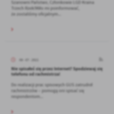
Szanowni Państwo, Członkowie LGD Kraina
Trzech Rzek!Miło mi poinformować,
że zostaliśmy oficjalnym...
09 - 07 - 2021
Nie spisałeś się przez Internet? Spodziewaj się
telefonu od rachmistrza!
Do realizacji prac spisowych GUS zatrudnił
rachmistrzów – pomogą oni spisać się
respondentom...