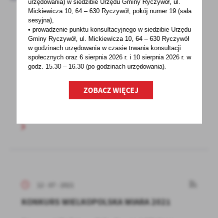
urzędowania) w siedzibie Urzędu Gminy Ryczywół, ul.
Mickiewicza 10, 64 – 630 Ryczywół, pokój
numer 19 (sala
sesyjna),
• prowadzenie punktu konsultacyjnego w siedzibie Urzędu
12 - 07 - 2021
Gminy Ryczywół, ul. Mickiewicza 10, 64 – 630 Ryczywół
w godzinach
urzędowania w czasie trwania konsultacji
Obwieszczenie o wydaniu decyzji
społecznych oraz 6 sierpnia 2026 r. i 10 sierpnia 2026 r. w
godz. 15.30 – 16.30 (po godzinach
urzędowania).
Informacja dla stron postępowania w sprawie
wydania decyzji o ustaleniu lokalizacji
ZOBACZ WIĘCEJ
inwestycji celu...
12 - 07 - 2021
KONKURS WIELKOPOLSKA WIARA 2021