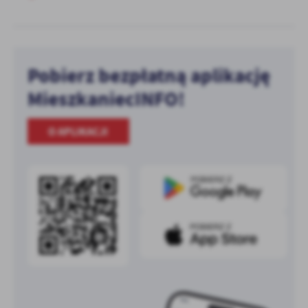
Pobierz bezpłatną aplikację
MieszkaniecINFO!
O APLIKACJI