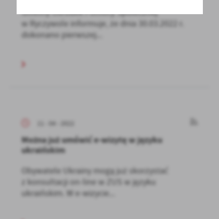
Gminny Ośrodek Pomocy Społecznej
w Ryczywole informuje, że dnia 30.03.2022 r.
dokonano pierwszej...
11 - 04 - 2022
Można już umówić e-wizytę w języku
ukraińskim
Obywatele Ukrainy mogą już skorzystać
z konsultacji on-line w ZUS w języku
ukraińskim. W e-wizycie...