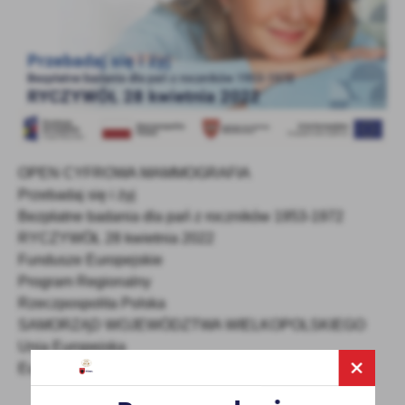
OPEN CYFROWA MAMMOGRAFIA
Przebadaj się i żyj
Bezpłatne badania dla pań z roczników 1953-1972
RYCZYWÓŁ 28 kwietnia 2022
Fundusze Europejskie
Program Regionalny
Rzeczpospolita Polska
SAMORZĄD WOJEWÓDZTWA WIELKOPOLSKIEGO
Unia Europejska
Europejski Fundusz Społeczny