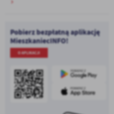
Pobierz bezpłatną aplikację
MieszkaniecINFO!
O APLIKACJI