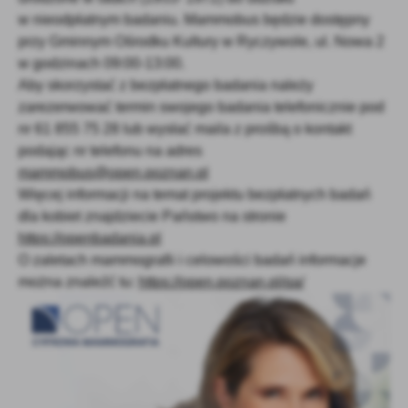
Firmy te działają w charakterze pośredników prezentujących nasze
w nieodpłatnym badaniu. Mammobus będzie dostępny
treści w postaci wiadomości, ofert, komunikatów mediów
przy Gminnym Ośrodku Kultury w Ryczywole, ul. Nowa 2
społecznościowych.
w godzinach 09:00-13:00.
Aby skorzystać z bezpłatnego badania należy
zarezerwować termin swojego badania telefonicznie pod
nr 61 855 75 28 lub wysłać maila z prośbą o kontakt
podając nr telefonu na adres
mammobus@open.poznan.pl
Więcej informacji na temat projektu bezpłatnych badań
dla kobiet znajdziecie Państwo na stronie
https://openbadania.pl
O zaletach mammografii i celowości badań informacje
można znaleźć tu:
https://open.poznan.pl/qa/