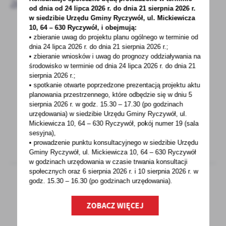
aktualności
od dnia od 24 lipca 2026 r. do dnia 21 sierpnia 2026 r.
w siedzibie Urzędu Gminy
Ryczywół, ul. Mickiewicza
10, 64 – 630 Ryczywół, i obejmują:
• zbieranie uwag do projektu planu ogólnego w terminie od
12 - 04 - 2022
dnia 24 lipca 2026 r. do dnia 21 sierpnia 2026 r.;
• zbieranie wniosków i uwag do prognozy oddziaływania na
Urząd czynny krócej
środowisko w terminie od dnia 24 lipca 2026 r. do dnia 21
sierpnia 2026 r.;
UWAGA!!! Informujemy, że dnia 15 kwietnia
• spotkanie otwarte poprzedzone prezentacją projektu aktu
planowania przestrzennego, które odbędzie się w dniu 5
2022 roku (piątek) Urząd Gminy w Ryczywole
sierpnia 2026 r.
w godz. 15.30 – 17.30 (po godzinach
będzie...
urzędowania) w siedzibie Urzędu Gminy Ryczywół, ul.
Mickiewicza 10, 64 – 630 Ryczywół, pokój
numer 19 (sala
sesyjna),
• prowadzenie punktu konsultacyjnego w siedzibie Urzędu
Gminy Ryczywół, ul. Mickiewicza 10, 64 – 630 Ryczywół
w godzinach
urzędowania w czasie trwania konsultacji
społecznych oraz 6 sierpnia 2026 r. i 10 sierpnia 2026 r. w
godz. 15.30 – 16.30 (po godzinach
urzędowania).
11 - 04 - 2022
ZOBACZ WIĘCEJ
WYPŁATA DODATKU OSŁONOWEGO