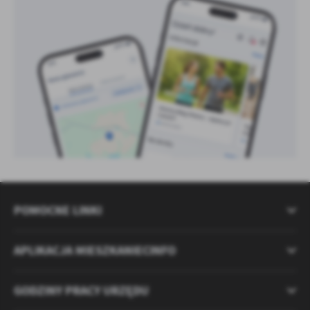
POMOCNE LINKI
APLIKACJA MIESZKANIECINFO
GODZINY PRACY URZĘDU