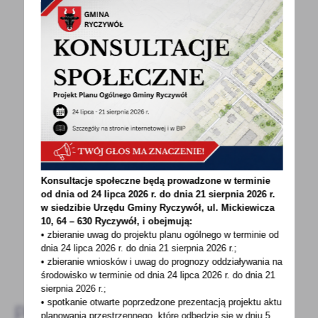
POWRÓT
UDOSTĘPNIJ
POPRZEDNI
NASTĘPNY
Konsultacje społeczne będą prowadzone w terminie
Spodobała Ci się informacja? Zostaw nam swoją opinię
od dnia od 24 lipca 2026 r. do dnia 21 sierpnia 2026 r.
- to dla Ciebie staramy się być najlepsi, a Twoje zdanie
w siedzibie Urzędu Gminy
Ryczywół, ul. Mickiewicza
bardzo nam w tym pomoże!
10, 64 – 630 Ryczywół, i obejmują:
• zbieranie uwag do projektu planu ogólnego w terminie od
dnia 24 lipca 2026 r. do dnia 21 sierpnia 2026 r.;
DODAJ KOMENTARZ
• zbieranie wniosków i uwag do prognozy oddziaływania na
środowisko w terminie od dnia 24 lipca 2026 r. do dnia 21
sierpnia 2026 r.;
• spotkanie otwarte poprzedzone prezentacją projektu aktu
Pozostałe
planowania przestrzennego, które odbędzie się w dniu 5