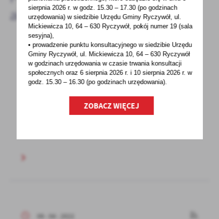
sierpnia 2026 r.
w godz. 15.30 – 17.30 (po godzinach
aktualności
urzędowania) w siedzibie Urzędu Gminy Ryczywół, ul.
Mickiewicza 10, 64 – 630 Ryczywół, pokój
numer 19 (sala
sesyjna),
• prowadzenie punktu konsultacyjnego w siedzibie Urzędu
Gminy Ryczywół, ul. Mickiewicza 10, 64 – 630 Ryczywół
11 - 04 - 2022
w godzinach
urzędowania w czasie trwania konsultacji
Ruszył nabór wniosków w Konkursie Małe
społecznych oraz 6 sierpnia 2026 r. i 10 sierpnia 2026 r. w
godz. 15.30 – 16.30 (po godzinach
urzędowania).
Granty
Kto może ubiegać się o dotację?W
ZOBACZ WIĘCEJ
organizowanych przez nas konkursach
przyznajemy granty podmiotom...
09 - 04 - 2022