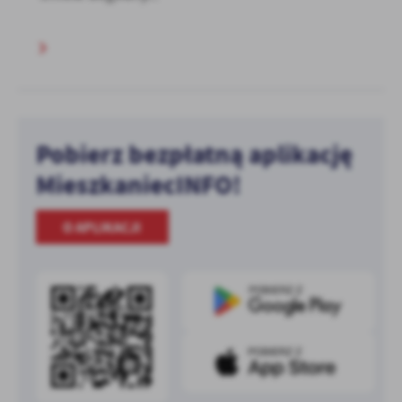
Pobierz bezpłatną aplikację
MieszkaniecINFO!
O APLIKACJI