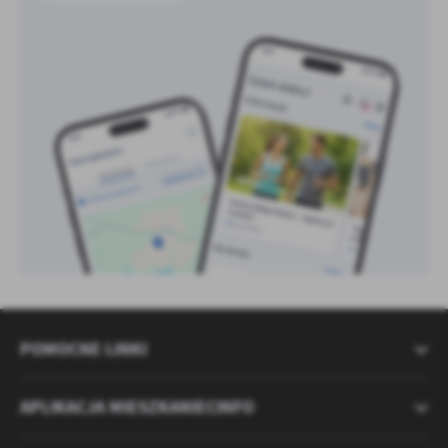
POMOCNE LINKI
APLIKACJA MIESZKANIECINFO