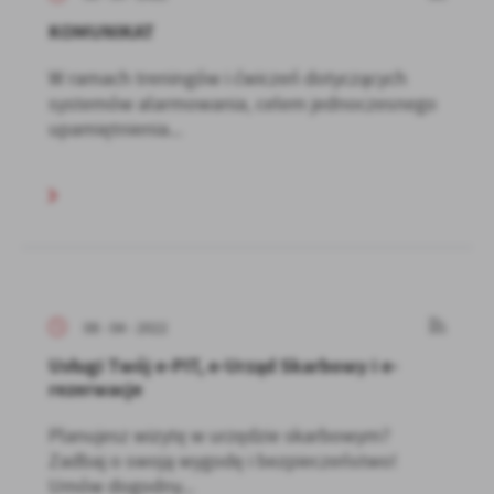
KOMUNIKAT
W ramach treningów i ćwiczeń dotyczących
systemów alarmowania, celem jednoczesnego
upamiętnienia...
08 - 04 - 2022
Usługi Twój e-PIT, e-Urząd Skarbowy i e-
rezerwacje
Planujesz wizytę w urzędzie skarbowym?
Zadbaj o swoją wygodę i bezpieczeństwo!
Umów dogodny...