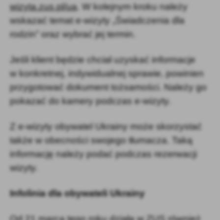
wizyta.zus.pl/ua
. W kolejnym kroku należy
wskazać temat e-wizyty „Świadczenia dla
rodzin” oraz wybrać jej termin.
Jeśli klient będzie chciał uzyskać informacje
w konkretnej, indywidualnej sprawie, powinien
przygotować dokument tożsamości. Należy go
pokazać do kamery podczas e-wizyty.
Z e-wizyty obywatel Ukrainy może skorzystać
także w obecności swojego tłumacza. Taką
informację należy podać podczas rezerwacji
wizyty.
Infolinia dla obywateli Ukrainy
Od 21 marca tego roku działa w ZUS również