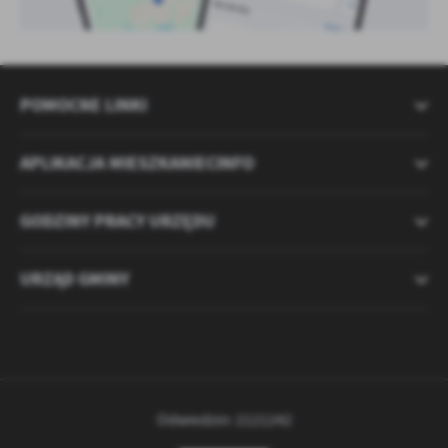
POMOCNE LINKI
APLIKACJA MIESZKANIECINFO
GODZINY PRACY URZĘDU
URZĄD GMINY
Odwiedzin: 2121242