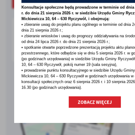
O APLIKACJI
Konsultacje społeczne będą prowadzone w terminie od dnia 
r. do dnia 21 sierpnia 2026 r. w siedzibie Urzędu Gminy
Rycz
Mickiewicza 10, 64 – 630 Ryczywół, i obejmują:
• zbieranie uwag do projektu planu ogólnego w terminie od dnia 24
dnia 21 sierpnia 2026 r.;
• zbieranie wniosków i uwag do prognozy oddziaływania na środo
od dnia 24 lipca 2026 r. do dnia 21 sierpnia 2026 r.;
• spotkanie otwarte poprzedzone prezentacją projektu aktu plan
przestrzennego, które odbędzie się w dniu 5 sierpnia 2026 r.
w go
(po godzinach urzędowania) w siedzibie Urzędu Gminy Ryczywół,
10, 64 – 630 Ryczywół, pokój
numer 19 (sala sesyjna),
• prowadzenie punktu konsultacyjnego w siedzibie Urzędu Gminy
Mickiewicza 10, 64 – 630 Ryczywół w godzinach
urzędowania w 
konsultacji społecznych oraz 6 sierpnia 2026 r. i 10 sierpnia 2026
16.30 (po godzinach
urzędowania).
ZOBACZ WIĘCEJ