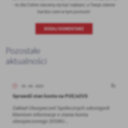
- to dla Ciebie staramy się być najlepsi, a Twoje zdanie
bardzo nam w tym pomoże!
DODAJ KOMENTARZ
Pozostałe
aktualności
03 - 09 - 2025
Sprawdź stan konta na PUE/eZUS
Zakład Ubezpieczeń Społecznych udostępnił
klientom informacje o stanie konta
ubezpieczonego (IOSKU...