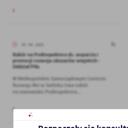
03 - 09 - 2025
Nabór na Podinspektora ds. wsparcia i
promocji rozwoju obszarów wiejskich -
Oddział Piła
W Wielkopolskim Samorządowym Centrum
Rozwoju Wsi w Sielinku trwa nabór
na stanowisko Podinspektora...