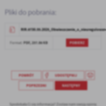
Pliki do pobrania:
RIR.6730.55.2025_Obwieszczenie_o_nieuregulowa
PDF,
257.86 KB
POBIERZ
Format:
POWRÓT
UDOSTĘPNIJ
POPRZEDNI
NASTĘPNY
Spodobała Ci się informacja? Zostaw nam swoją opinię