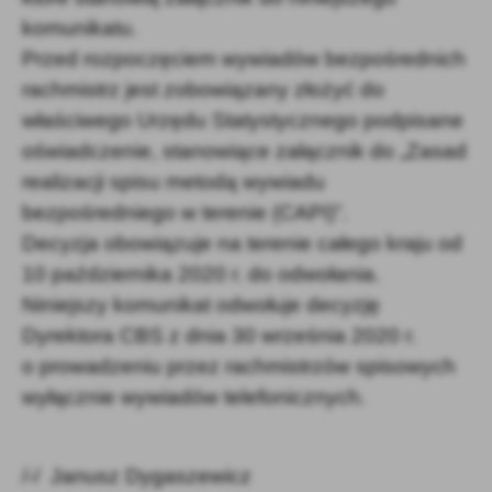
komunikatu.
Przed rozpoczęciem wywiadów bezpośrednich
rachmistrz jest zobowiązany złożyć do
właściwego Urzędu Statystycznego podpisane
oświadczenie, stanowiące załącznik do „Zasad
realizacji spisu metodą wywiadu
bezpośredniego w terenie (CAPI)”.
Decyzja obowiązuje na terenie całego kraju od
10 października 2020 r. do odwołania.
Niniejszy komunikat odwołuje decyzję
Dyrektora CBS z dnia 30 września 2020 r.
o prowadzeniu przez rachmistrzów spisowych
wyłącznie wywiadów telefonicznych.
/-/ Janusz Dygaszewicz