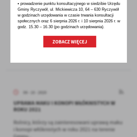
• prowadzenie punktu konsultacyjnego w siedzibie Urzędu
KOMUNIKAT - NIEODPŁATNA POMOC PRAWNA
Gminy Ryczywół, ul. Mickiewicza 10, 64 – 630 Ryczywół
w godzinach
urzędowania w czasie trwania konsultacji
społecznych oraz 6 sierpnia 2026 r. i 10 sierpnia 2026 r. w
Informuję, że od 12 października 2020 r. do
godz. 15.30 – 16.30 (po godzinach
urzędowania).
odwołania nieodpłatna pomoc prawna
i nieodpłatne...
ZOBACZ WIĘCEJ
09 - 10 - 2020
UPRAWA MAKU I KONOPI WŁÓKNISTYCH W
ROKU 2021
Rolnicy, którzy są zainteresowani uprawą maku
i konopi włóknistych w roku 2021 na terenie
Gminy...