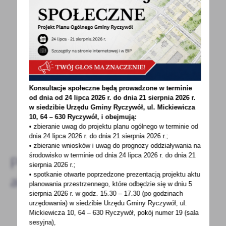
POWRÓT
UDOSTĘPNIJ
POPRZEDNI
NASTĘPNY
Spodobała Ci się informacja? Zostaw nam swoją opinię
- to dla Ciebie staramy się być najlepsi, a Twoje zdanie
Konsultacje społeczne będą prowadzone w terminie
bardzo nam w tym pomoże!
od dnia od 24 lipca 2026 r. do dnia 21 sierpnia 2026 r.
w siedzibie Urzędu Gminy
Ryczywół, ul. Mickiewicza
10, 64 – 630 Ryczywół, i obejmują:
DODAJ KOMENTARZ
• zbieranie uwag do projektu planu ogólnego w terminie od
dnia 24 lipca 2026 r. do dnia 21 sierpnia 2026 r.;
• zbieranie wniosków i uwag do prognozy oddziaływania na
środowisko w terminie od dnia 24 lipca 2026 r. do dnia 21
Pozostałe
sierpnia 2026 r.;
• spotkanie otwarte poprzedzone prezentacją projektu aktu
aktualności
planowania przestrzennego, które odbędzie się w dniu 5
sierpnia 2026 r.
w godz. 15.30 – 17.30 (po godzinach
urzędowania) w siedzibie Urzędu Gminy Ryczywół, ul.
Mickiewicza 10, 64 – 630 Ryczywół, pokój
numer 19 (sala
sesyjna),
09 - 10 - 2020