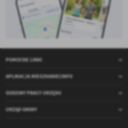
POMOCNE LINKI
APLIKACJA MIESZKANIECINFO
GODZINY PRACY URZĘDU
URZĄD GMINY