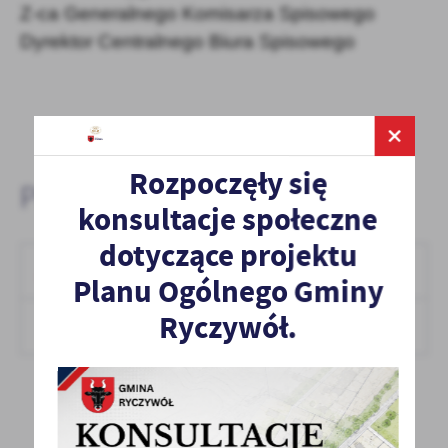
Z-ca Generalnego Komisarza Spisowego
Dyrektor Centralnego Biura Spisowego
Rozpoczęły się
Pliki do pobrania:
konsultacje społeczne
dotyczące projektu
Zasady realizacji spisu metodą CAPI
Planu Ogólnego Gminy
Ryczywół.
DOCX,
34.42 KB
POBIERZ
Format: