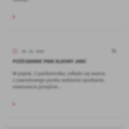
09 - 10 - 2020
POŻEGNANIE PANI ALDONY JANC
W piątek, 2 października, odbyło się ważne
z zawodowego punku widzenia spotkanie,
mianowicie przejście...