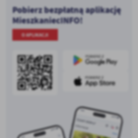
Pobierz bezpłatną aplikację
MieszkaniecINFO!
O APLIKACJI