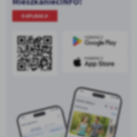
MieszkaniecINFO!
O APLIKACJI