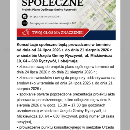
W piątek, 2 października, odbyło się ważne
z zawodowego punku widzenia spotkanie,
mianowicie przejście...
Konsultacje społeczne będą prowadzone w terminie
od dnia od 24 lipca 2026 r. do dnia 21 sierpnia 2026 r.
w siedzibie Urzędu Gminy
Ryczywół, ul. Mickiewicza
10, 64 – 630 Ryczywół, i obejmują:
• zbieranie uwag do projektu planu ogólnego w terminie od
09 - 10 - 2020
dnia 24 lipca 2026 r. do dnia 21 sierpnia 2026 r.;
• zbieranie wniosków i uwag do prognozy oddziaływania na
WÓJT GMINY RYCZYWÓŁ ZAPRASZA DO
środowisko w terminie od dnia 24 lipca 2026 r. do dnia 21
KONSULTACJI
sierpnia 2026 r.;
• spotkanie otwarte poprzedzone prezentacją projektu aktu
Na podstawie Uchwały Nr XXXIV/273/2010 Rady
planowania przestrzennego, które odbędzie się w dniu 5
Gminy Ryczywół z dnia 20 października 2010r.
sierpnia 2026 r.
w godz. 15.30 – 17.30 (po godzinach
w sprawie...
urzędowania) w siedzibie Urzędu Gminy Ryczywół, ul.
Mickiewicza 10, 64 – 630 Ryczywół, pokój
numer 19 (sala
sesyjna),
• prowadzenie punktu konsultacyjnego w siedzibie Urzędu