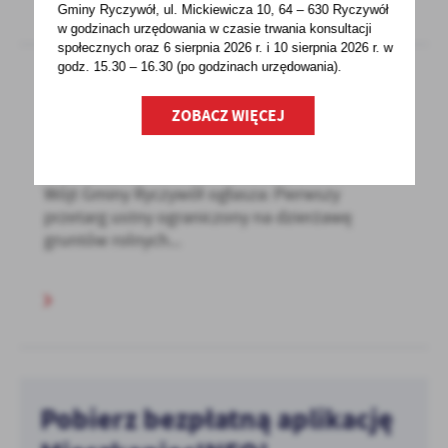
Gminy Ryczywół, ul. Mickiewicza 10, 64 – 630 Ryczywół
w godzinach
urzędowania w czasie trwania konsultacji
społecznych oraz 6 sierpnia 2026 r. i 10 sierpnia 2026 r. w
godz. 15.30 – 16.30 (po godzinach
urzędowania).
ZOBACZ WIĘCEJ
07 - 10 - 2020
OGLOSZENIE O PRZETARGU
Wójt Gminy Ryczywół ogłasza: Pierwszy
przetarg ustny ograniczony na dzierżawę
gruntów rolnych...
Pobierz bezpłatną aplikację