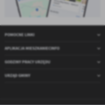
POMOCNE LINKI
APLIKACJA MIESZKANIECINFO
GODZINY PRACY URZĘDU
URZĄD GMINY