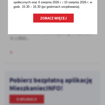
społecznych oraz 6 sierpnia 2026 r. i 10 sierpnia 2026 r. w
24 - 11 - 2022
godz. 15.30 – 16.30 (po godzinach
urzędowania).
XLII Sesja Rady Gminy w dniu 2 grudnia 2022
roku
ZOBACZ WIĘCEJ
Na podstawie art. 20 ust. 1 ustawy z dnia 8
marca 1990 roku o samorządzie gminnym (Dz.
U. z 2022...
Pobierz bezpłatną aplikację
MieszkaniecINFO!
O APLIKACJI