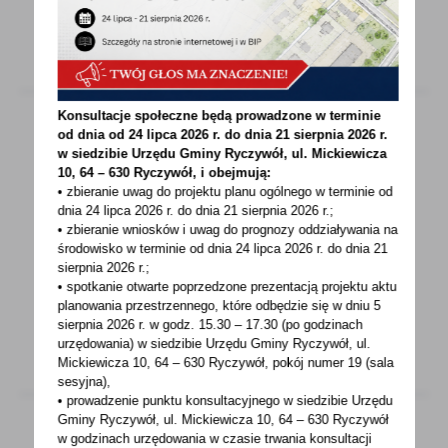
Konsultacje społeczne będą prowadzone w terminie
od dnia od 24 lipca 2026 r. do dnia 21 sierpnia 2026 r.
w siedzibie Urzędu Gminy
Ryczywół, ul. Mickiewicza
24 - 11 - 2022
10, 64 – 630 Ryczywół, i obejmują:
• zbieranie uwag do projektu planu ogólnego w terminie od
Świąteczna Zbiórka Żywności
dnia 24 lipca 2026 r. do dnia 21 sierpnia 2026 r.;
• zbieranie wniosków i uwag do prognozy oddziaływania na
Gminny Ośrodek Pomocy Społecznej
środowisko w terminie od dnia 24 lipca 2026 r. do dnia 21
w Ryczywole zwraca się z prośbą do
sierpnia 2026 r.;
mieszkańców gminy o włączenie...
• spotkanie otwarte poprzedzone prezentacją projektu aktu
planowania przestrzennego, które odbędzie się w dniu 5
sierpnia 2026 r.
w godz. 15.30 – 17.30 (po godzinach
urzędowania) w siedzibie Urzędu Gminy Ryczywół, ul.
Mickiewicza 10, 64 – 630 Ryczywół, pokój
numer 19 (sala
sesyjna),
• prowadzenie punktu konsultacyjnego w siedzibie Urzędu
Gminy Ryczywół, ul. Mickiewicza 10, 64 – 630 Ryczywół
w godzinach
urzędowania w czasie trwania konsultacji