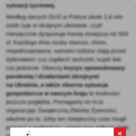
sytuacji życiowej.
Według danych GUS w Polsce około 1,6 mln
osób żyje w skrajnym ubóstwie, czyli
miesięcznie dysponuje kwotą mniejszą niż 600
zł. Każdego dnia osoby starsze, chore,
niepełnosprawne, samotni rodzice stają przed
dylematem: czy zapłacić rachunki, kupić leki
czy jedzenie. Obecny
kryzys spowodowany
pandemią i działaniami zbrojnymi
na Ukrainie, a także obecna sytuacja
gospodarcza w naszym kraju
te trudności
jeszcze pogłębia. Pomagamy im m.in.
organizując Świąteczną Zbiórkę Żywności,
właśnie po to, żeby ten świąteczny czas mogli
przeżyć z godnością i usiąść przy pełnym stole
wigilijnym.