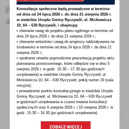
Pozostałe
Konsultacje społeczne będą prowadzone w terminie
od dnia od 24 lipca 2026 r. do dnia 21 sierpnia 2026 r.
aktualności
w siedzibie Urzędu Gminy
Ryczywół, ul. Mickiewicza
10, 64 – 630 Ryczywół, i obejmują:
• zbieranie uwag do projektu planu ogólnego w terminie od
dnia 24 lipca 2026 r. do dnia 21 sierpnia 2026 r.;
• zbieranie wniosków i uwag do prognozy oddziaływania na
24 - 11 - 2022
środowisko w terminie od dnia 24 lipca 2026 r. do dnia 21
sierpnia 2026 r.;
XLII Sesja Rady Gminy w dniu 2 grudnia 2022
• spotkanie otwarte poprzedzone prezentacją projektu aktu
roku
planowania przestrzennego, które odbędzie się w dniu 5
sierpnia 2026 r.
w godz. 15.30 – 17.30 (po godzinach
Na podstawie art. 20 ust. 1 ustawy z dnia 8
urzędowania) w siedzibie Urzędu Gminy Ryczywół, ul.
marca 1990 roku o samorządzie gminnym (Dz.
Mickiewicza 10, 64 – 630 Ryczywół, pokój
numer 19 (sala
sesyjna),
U. z 2022...
• prowadzenie punktu konsultacyjnego w siedzibie Urzędu
Gminy Ryczywół, ul. Mickiewicza 10, 64 – 630 Ryczywół
w godzinach
urzędowania w czasie trwania konsultacji
społecznych oraz 6 sierpnia 2026 r. i 10 sierpnia 2026 r. w
godz. 15.30 – 16.30 (po godzinach
urzędowania).
ZOBACZ WIĘCEJ