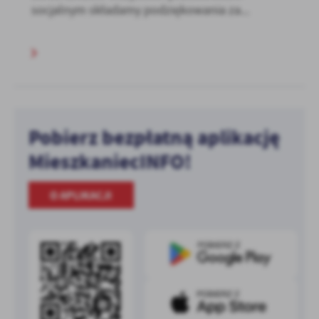
socjalnym składamy podziękowania za...
Pobierz bezpłatną aplikację
MieszkaniecINFO!
O APLIKACJI