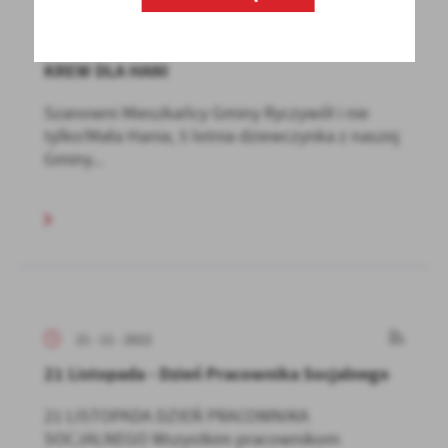
23 - 11 - 2022
KREW DLA HANI
Szanowni Mieszkańcy Gminy Ryczywół i nie
tylko!Mała Hania, 5 letnia dziewczynka z naszej
Gminy...
21 - 11 - 2022
21 Listopada - Dzień Pracownika Socjalnego
21 LISTOPADA DZIEŃ PRACOWNIKA
SOCJALNEGO Wszystkim pracownikom