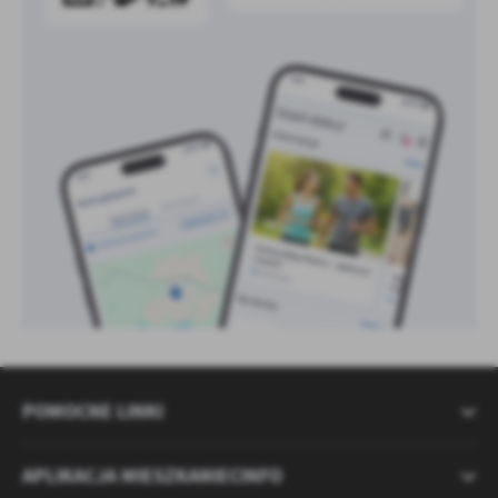
POMOCNE LINKI
APLIKACJA MIESZKANIECINFO