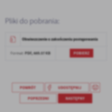
Firmy te działają w charakterze pośredników prezentujących nasze
treści w postaci wiadomości, ofert, komunikatów mediów
społecznościowych.
Pliki do pobrania:
Obwieszczenie o zakończeniu postępowania
PDF,
669.57 KB
POBIERZ
Format:
POWRÓT
UDOSTĘPNIJ
POPRZEDNI
NASTĘPNY