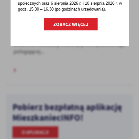
społecznych oraz 6 sierpnia 2026 r. i 10 sierpnia 2026 r. w
godz. 15.30 – 16.30 (po godzinach
urzędowania).
29 - 07 - 2022
Obwieszczenie o wydaniu decyzji
ZOBACZ WIĘCEJ
Informacja dla stron postępowania w sprawie
ustalenia lokalizacji inwestycji celu publicznego
polegającej...
Pobierz bezpłatną aplikację
MieszkaniecINFO!
O APLIKACJI