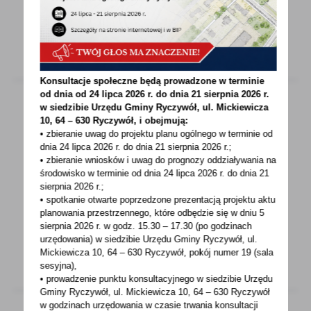
dla inwestycji...
Konsultacje społeczne będą prowadzone w terminie
od dnia od 24 lipca 2026 r. do dnia 21 sierpnia 2026 r.
w siedzibie Urzędu Gminy
Ryczywół, ul. Mickiewicza
10, 64 – 630 Ryczywół, i obejmują:
29 - 07 - 2022
• zbieranie uwag do projektu planu ogólnego w terminie od
dnia 24 lipca 2026 r. do dnia 21 sierpnia 2026 r.;
UWAGA! ZAWYJĄ SYRENY
• zbieranie wniosków i uwag do prognozy oddziaływania na
środowisko w terminie od dnia 24 lipca 2026 r. do dnia 21
W ramach treningów i ćwiczeń dotyczących
sierpnia 2026 r.;
systemów alarmowania, celem jednoczesnego
• spotkanie otwarte poprzedzone prezentacją projektu aktu
planowania przestrzennego, które odbędzie się w dniu 5
upamiętnienia...
sierpnia 2026 r.
w godz. 15.30 – 17.30 (po godzinach
urzędowania) w siedzibie Urzędu Gminy Ryczywół, ul.
Mickiewicza 10, 64 – 630 Ryczywół, pokój
numer 19 (sala
sesyjna),
• prowadzenie punktu konsultacyjnego w siedzibie Urzędu
Gminy Ryczywół, ul. Mickiewicza 10, 64 – 630 Ryczywół
w godzinach
urzędowania w czasie trwania konsultacji