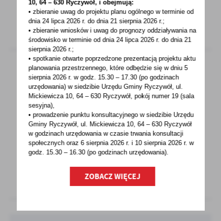
10, 64 – 630 Ryczywół, i obejmują:
• zbieranie uwag do projektu planu ogólnego w terminie od
dnia 24 lipca 2026 r. do dnia 21 sierpnia 2026 r.;
• zbieranie wniosków i uwag do prognozy oddziaływania na
środowisko w terminie od dnia 24 lipca 2026 r. do dnia 21
sierpnia 2026 r.;
• spotkanie otwarte poprzedzone prezentacją projektu aktu
planowania przestrzennego, które odbędzie się w dniu 5
sierpnia 2026 r.
w godz. 15.30 – 17.30 (po godzinach
25 - 07 - 2022
urzędowania) w siedzibie Urzędu Gminy Ryczywół, ul.
Mickiewicza 10, 64 – 630 Ryczywół, pokój
numer 19 (sala
Informacja dotycząca PSZOK
sesyjna),
• prowadzenie punktu konsultacyjnego w siedzibie Urzędu
Informujemy, że dnia 6 sierpnia 2022r. Punkt
Gminy Ryczywół, ul. Mickiewicza 10, 64 – 630 Ryczywół
Selektywnej Zbiórki Odpadów Komunalnych
w godzinach
urzędowania w czasie trwania konsultacji
społecznych oraz 6 sierpnia 2026 r. i 10 sierpnia 2026 r. w
w Ryczywole...
godz. 15.30 – 16.30 (po godzinach
urzędowania).
ZOBACZ WIĘCEJ