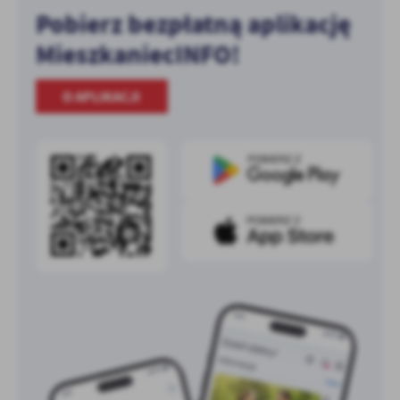
Pobierz bezpłatną aplikację
MieszkaniecINFO!
O APLIKACJI