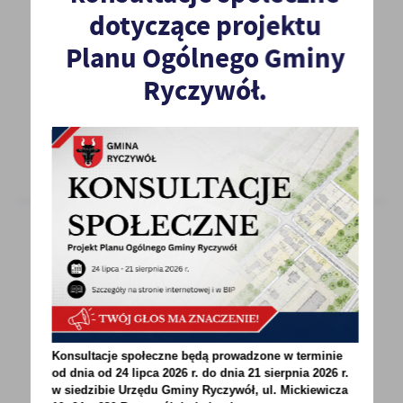
dotyczące projektu
Obwieszczenie o wydaniu decyzji
Planu Ogólnego Gminy
Informacja dla stron postępowania w sprawie
Ryczywół.
ustalenia lokalizacji inwestycji celu publicznego
polegającej...
26 - 07 - 2022
Obwieszczenie oraz informacja o wydaniu
decyzji
Informacja dla stron postępowania w sprawie
Konsultacje społeczne będą prowadzone w terminie
ustalenia lokalizacji inwestycji celu publicznego
od dnia od 24 lipca 2026 r. do dnia 21 sierpnia 2026 r.
w siedzibie Urzędu Gminy
Ryczywół, ul. Mickiewicza
dla inwestycji...