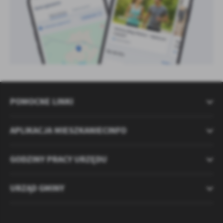
POMOCNE LINKI
APLIKACJA MIESZKANIECINFO
GODZINY PRACY URZĘDU
URZĄD GMINY