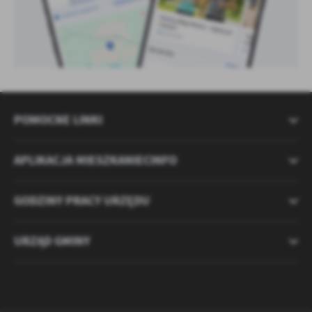
POMOCNE LINKI
APLIKACJA MIESZKANIECINFO
GODZINY PRACY URZĘDU
URZĄD GMINY