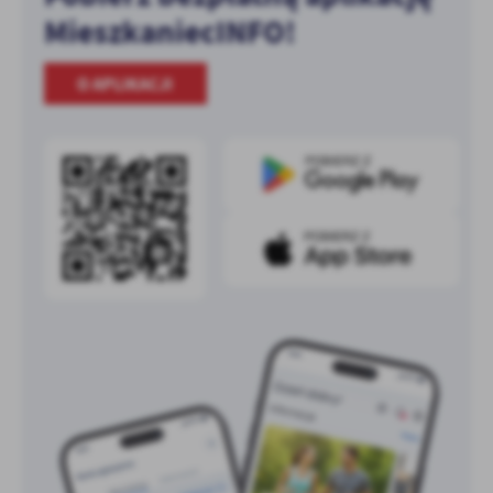
MieszkaniecINFO!
O APLIKACJI