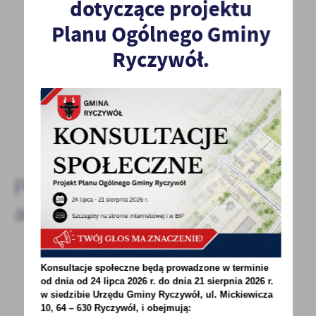
POPRZEDNI
NASTĘPNY
dotyczące projektu
Planu Ogólnego Gminy
Ryczywół.
Spodobała Ci się informacja? Zostaw nam swoją opinię
- to dla Ciebie staramy się być najlepsi, a Twoje zdanie
bardzo nam w tym pomoże!
DODAJ KOMENTARZ
Pozostałe
aktualności
Konsultacje społeczne będą prowadzone w terminie
01 - 06 - 2022
od dnia od 24 lipca 2026 r. do dnia 21 sierpnia 2026 r.
w siedzibie Urzędu Gminy
Ryczywół, ul. Mickiewicza
Konkurs Moja Mała Ojczyzna
10, 64 – 630 Ryczywół, i obejmują: