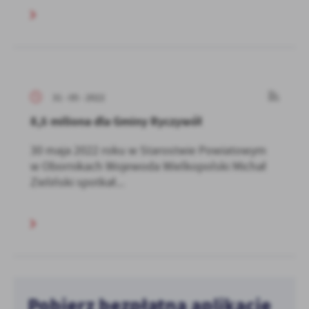
31 - 05 - 2022
8,5 miliona dla Gminy Ryczywół
30 maja 2022 roku w Starostwie Powiatowym
w Obornikach Wojewoda Wielkopolski Michał
Zieliński spotkał...
Pobierz bezpłatną aplikację