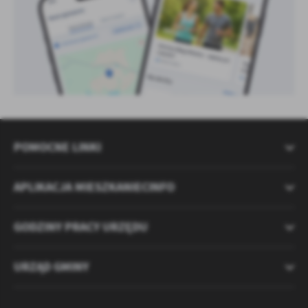
POMOCNE LINKI
APLIKACJA MIESZKANIECINFO
GODZINY PRACY URZĘDU
URZĄD GMINY