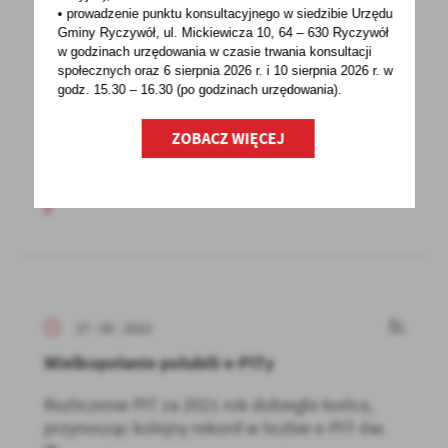
27 - 05 - 2022
• prowadzenie punktu konsultacyjnego w siedzibie Urzędu
Gminy Ryczywół, ul. Mickiewicza 10, 64 – 630 Ryczywół
Dorabiałeś do świadczenia lub zasiłku
w godzinach
urzędowania w czasie trwania konsultacji
przedemerytalnego? Rozlicz się z
społecznych oraz 6 sierpnia 2026 r. i 10 sierpnia 2026 r. w
godz. 15.30 – 16.30 (po godzinach
urzędowania).
Co roku, do końca maja osoby, które dorabiają
do świadczenia lub zasiłku przedemerytalnego,
ZOBACZ WIĘCEJ
muszą...
27 - 05 - 2022
Wielkopolanie polubili e-PITy
Rozliczenie PIT za 2021 rok dobiegło końca,
przynosząc kolejny rekord w liczbie e-PIT-ów.