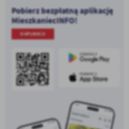
Pobierz bezpłatną aplikację
MieszkaniecINFO!
O APLIKACJI