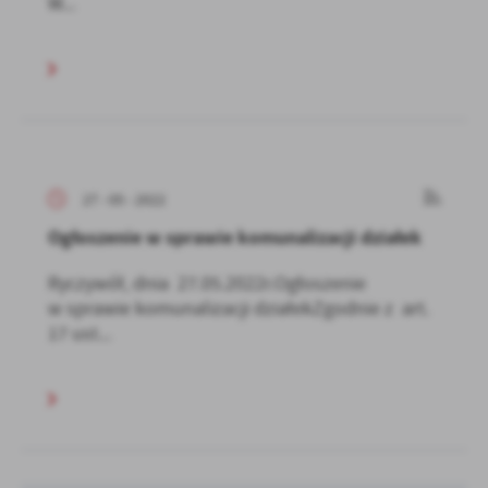
W...
27 - 05 - 2022
Ogłoszenie w sprawie komunalizacji działek
Ryczywół, dnia 27.05.2022r.Ogłoszenie
w sprawie komunalizacji działekZgodnie z art.
17 ust...