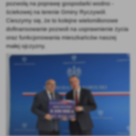
pozwolą na poprawę gospodarki wodno -
ściekowej na terenie Gminy Ryczywół.
Cieszymy się, że to kolejne wielomilionowe
dofinansowanie pozwoli na usprawnienie życia
oraz funkcjonowania mieszkańców naszej
małej ojczyzny.