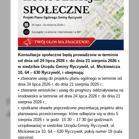
POWRÓT
UDOSTĘPNIJ
POPRZEDNI
NASTĘPNY
Spodobała Ci się informacja? Zostaw nam swoją opinię
- to dla Ciebie staramy się być najlepsi, a Twoje zdanie
Konsultacje społeczne będą prowadzone w terminie
bardzo nam w tym pomoże!
od dnia od 24 lipca 2026 r. do dnia 21 sierpnia 2026 r.
w siedzibie Urzędu Gminy
Ryczywół, ul. Mickiewicza
10, 64 – 630 Ryczywół, i obejmują:
DODAJ KOMENTARZ
• zbieranie uwag do projektu planu ogólnego w terminie od
dnia 24 lipca 2026 r. do dnia 21 sierpnia 2026 r.;
• zbieranie wniosków i uwag do prognozy oddziaływania na
środowisko w terminie od dnia 24 lipca 2026 r. do dnia 21
Pozostałe
sierpnia 2026 r.;
• spotkanie otwarte poprzedzone prezentacją projektu aktu
aktualności
planowania przestrzennego, które odbędzie się w dniu 5
sierpnia 2026 r.
w godz. 15.30 – 17.30 (po godzinach
urzędowania) w siedzibie Urzędu Gminy Ryczywół, ul.
Mickiewicza 10, 64 – 630 Ryczywół, pokój
numer 19 (sala
sesyjna),