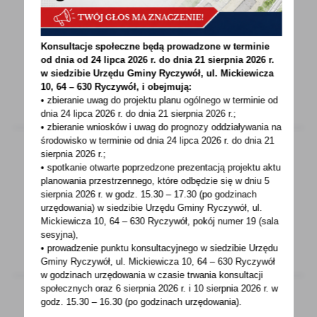
27 - 06 - 2026 Godz. 10:00
Konsultacje społeczne będą prowadzone w terminie
Piknik Sportowy w Lipie
od dnia od 24 lipca 2026 r. do dnia 21 sierpnia 2026 r.
w siedzibie Urzędu Gminy
Ryczywół, ul. Mickiewicza
10, 64 – 630 Ryczywół, i obejmują:
• zbieranie uwag do projektu planu ogólnego w terminie od
dnia 24 lipca 2026 r. do dnia 21 sierpnia 2026 r.;
• zbieranie wniosków i uwag do prognozy oddziaływania na
środowisko w terminie od dnia 24 lipca 2026 r. do dnia 21
sierpnia 2026 r.;
• spotkanie otwarte poprzedzone prezentacją projektu aktu
27 - 06 - 2026 Godz. 14:13
planowania przestrzennego, które odbędzie się w dniu 5
sierpnia 2026 r.
w godz. 15.30 – 17.30 (po godzinach
Dzień Sportu- Ninino (odwołany)
urzędowania) w siedzibie Urzędu Gminy Ryczywół, ul.
Mickiewicza 10, 64 – 630 Ryczywół, pokój
numer 19 (sala
sesyjna),
• prowadzenie punktu konsultacyjnego w siedzibie Urzędu
Gminy Ryczywół, ul. Mickiewicza 10, 64 – 630 Ryczywół
w godzinach
urzędowania w czasie trwania konsultacji
społecznych oraz 6 sierpnia 2026 r. i 10 sierpnia 2026 r. w
godz. 15.30 – 16.30 (po godzinach
urzędowania).