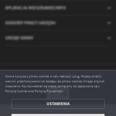
APLIKACJA MIESZKANIECINFO
GODZINY PRACY URZĘDU
URZĄD GMINY
Odwiedzin: 2121435
Strona korzysta z plików cookies w celu realizacji usług. Możesz określić
warunki przechowywania lub dostępu do plików cookies klikając przycisk
Online: 4
Ustawienia. Aby dowiedzieć się więcej zachęcamy do zapoznania się z
Polityką Cookies oraz Polityką Prywatności.
ZAPISZ WYBRANE
USTAWIENIA
ODRZUĆ WSZYSTKIE
Copyright by ryczywol.pl