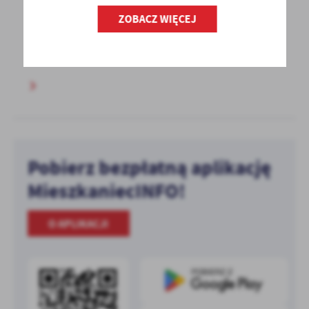
28 - 06 - 2026 Godz. 13:00
ZOBACZ WIĘCEJ
Sport, zabawa i ekologia w Wiardunkach-
(ODWOŁANE)
Pobierz bezpłatną aplikację
MieszkaniecINFO!
O APLIKACJI