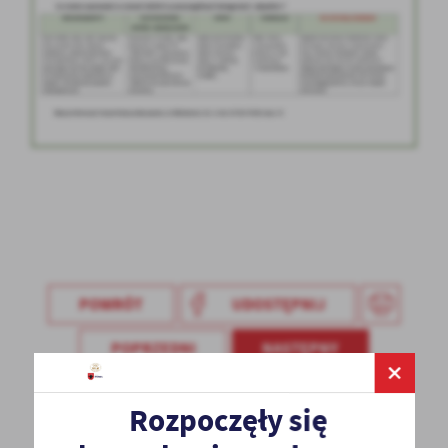
Firmy te działają w charakterze pośredników prezentujących nasze
treści w postaci wiadomości, ofert, komunikatów mediów
społecznościowych.
POWRÓT
UDOSTĘPNIJ
POPRZEDNI
NASTĘPNY
Rozpoczęły się
Spodobała Ci się informacja? Zostaw nam swoją opinię