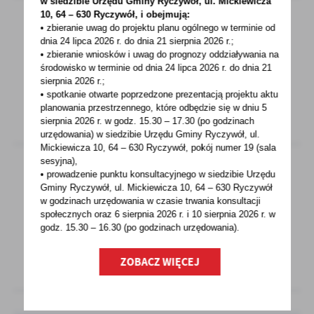
w siedzibie Urzędu Gminy
Ryczywół, ul. Mickiewicza
10, 64 – 630 Ryczywół, i obejmują:
• zbieranie uwag do projektu planu ogólnego w terminie od
dnia 24 lipca 2026 r. do dnia 21 sierpnia 2026 r.;
27 - 06 - 2026 Godz. 10:00
• zbieranie wniosków i uwag do prognozy oddziaływania na
Piknik Sportowy w Lipie
środowisko w terminie od dnia 24 lipca 2026 r. do dnia 21
sierpnia 2026 r.;
• spotkanie otwarte poprzedzone prezentacją projektu aktu
planowania przestrzennego, które odbędzie się w dniu 5
sierpnia 2026 r.
w godz. 15.30 – 17.30 (po godzinach
urzędowania) w siedzibie Urzędu Gminy Ryczywół, ul.
Mickiewicza 10, 64 – 630 Ryczywół, pokój
numer 19 (sala
sesyjna),
• prowadzenie punktu konsultacyjnego w siedzibie Urzędu
Gminy Ryczywół, ul. Mickiewicza 10, 64 – 630 Ryczywół
27 - 06 - 2026 Godz. 14:13
w godzinach
urzędowania w czasie trwania konsultacji
Dzień Sportu- Ninino (odwołany)
społecznych oraz 6 sierpnia 2026 r. i 10 sierpnia 2026 r. w
godz. 15.30 – 16.30 (po godzinach
urzędowania).
ZOBACZ WIĘCEJ