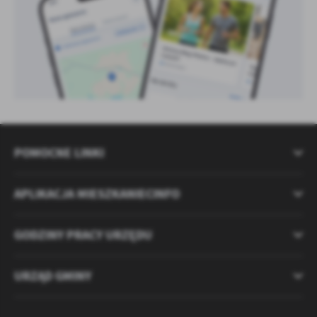
POMOCNE LINKI
APLIKACJA MIESZKANIECINFO
GODZINY PRACY URZĘDU
URZĄD GMINY