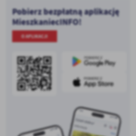
Pobierz bezpłatną aplikację
MieszkaniecINFO!
O APLIKACJI