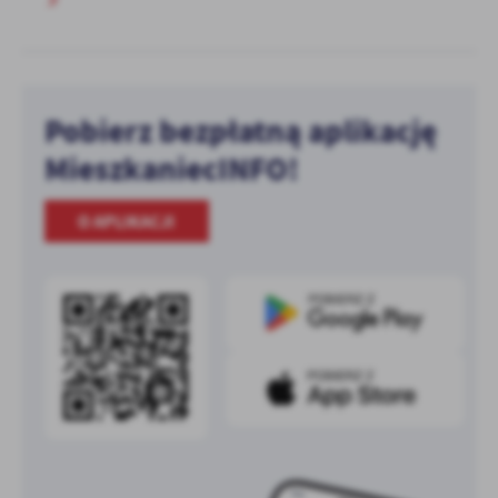
Pobierz bezpłatną aplikację
MieszkaniecINFO!
O APLIKACJI