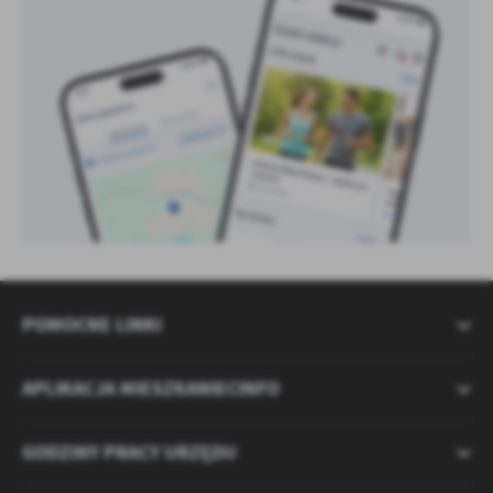
POMOCNE LINKI
APLIKACJA MIESZKANIECINFO
GODZINY PRACY URZĘDU