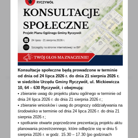
28 - 10 - 2020
UWAGA ROLNIKU!
W trosce o bezpieczeństwo Państwa i Państwa
rodzin Wojewódzki Inspektorat Ochrony Roślin
i Nasiennictwa...
Konsultacje społeczne będą prowadzone w terminie
od dnia od 24 lipca 2026 r. do dnia 21 sierpnia 2026 r.
w siedzibie Urzędu Gminy
Ryczywół, ul. Mickiewicza
10, 64 – 630 Ryczywół, i obejmują:
• zbieranie uwag do projektu planu ogólnego w terminie od
dnia 24 lipca 2026 r. do dnia 21 sierpnia 2026 r.;
27 - 10 - 2020
• zbieranie wniosków i uwag do prognozy oddziaływania na
WOJEWÓDZKIE BIURO SPISOWE W POZNANIU
środowisko w terminie od dnia 24 lipca 2026 r. do dnia 21
URUCHOMIŁO DODATKOWE LINIE
sierpnia 2026 r.;
TELEFONICZNE Z MOŻLIWOŚCIĄ DOKONANIA
• spotkanie otwarte poprzedzone prezentacją projektu aktu
planowania przestrzennego, które odbędzie się w dniu 5
SAMOSPISU
sierpnia 2026 r.
w godz. 15.30 – 17.30 (po godzinach