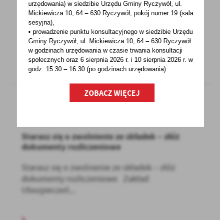
urzędowania) w siedzibie Urzędu Gminy Ryczywół, ul.
Rolniku!Wojewódzkie Biuro Spisowe
Mickiewicza 10, 64 – 630 Ryczywół, pokój
numer 19 (sala
w Poznaniu przypomina, że zgodnie art. 8a ust.
sesyjna),
2. ustawy o powszechnym...
• prowadzenie punktu konsultacyjnego w siedzibie Urzędu
Gminy Ryczywół, ul. Mickiewicza 10, 64 – 630 Ryczywół
w godzinach
urzędowania w czasie trwania konsultacji
społecznych oraz 6 sierpnia 2026 r. i 10 sierpnia 2026 r. w
godz. 15.30 – 16.30 (po godzinach
urzędowania).
ZOBACZ WIĘCEJ
27 - 10 - 2020
Starasz się o zwolnienie ze składek – złóż
dokumenty rozliczeniowe
Starasz się o zwolnienie ze składek – złóż
dokumenty rozliczeniowe Zakład
Ubezpieczeń...