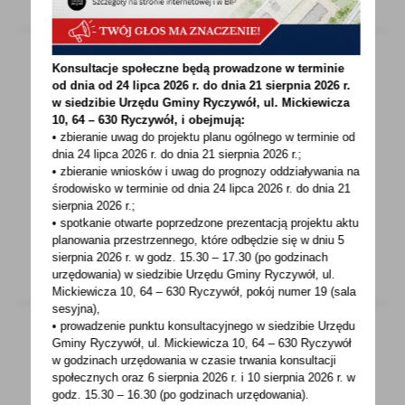
Konsultacje społeczne będą prowadzone w terminie
od dnia od 24 lipca 2026 r. do dnia 21 sierpnia 2026 r.
08 - 05 - 2023
w siedzibie Urzędu Gminy
Ryczywół, ul. Mickiewicza
10, 64 – 630 Ryczywół, i obejmują:
Informacje o wynikach przetargów
• zbieranie uwag do projektu planu ogólnego w terminie od
dnia 24 lipca 2026 r. do dnia 21 sierpnia 2026 r.;
Informacje o wynikach przetargów
• zbieranie wniosków i uwag do prognozy oddziaływania na
nieruchomości znajdują się w poniższych
środowisko w terminie od dnia 24 lipca 2026 r. do dnia 21
załącznikach.
sierpnia 2026 r.;
• spotkanie otwarte poprzedzone prezentacją projektu aktu
planowania przestrzennego, które odbędzie się w dniu 5
sierpnia 2026 r.
w godz. 15.30 – 17.30 (po godzinach
urzędowania) w siedzibie Urzędu Gminy Ryczywół, ul.
Mickiewicza 10, 64 – 630 Ryczywół, pokój
numer 19 (sala
sesyjna),
• prowadzenie punktu konsultacyjnego w siedzibie Urzędu
Gminy Ryczywół, ul. Mickiewicza 10, 64 – 630 Ryczywół
w godzinach
urzędowania w czasie trwania konsultacji
08 - 05 - 2023
społecznych oraz 6 sierpnia 2026 r. i 10 sierpnia 2026 r. w
godz. 15.30 – 16.30 (po godzinach
urzędowania).
Wykazy osób, które zakwalifikowały się do