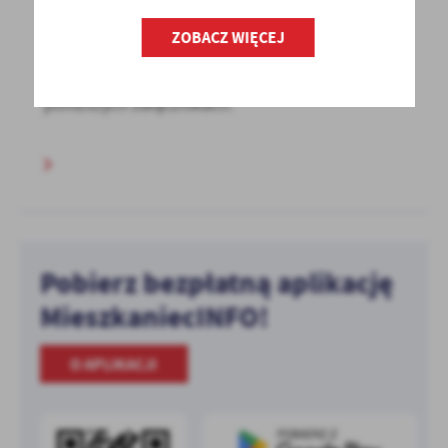
przetargów nieruchomości
ZOBACZ WIĘCEJ
Wykazy osób, które zakwalifikowały się do
przetargów nieruchomości znajdują się
poniższych załącznikach.
Pobierz bezpłatną aplikację
MieszkaniecINFO!
O APLIKACJI