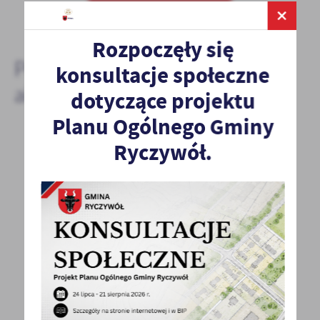
DODAJ KOMENTARZ
Rozpoczęły się
Pozostałe
konsultacje społeczne
aktualności
dotyczące projektu
Planu Ogólnego Gminy
Ryczywół.
24 - 05 - 2023
Konkurs „PROW w obiektywie – czwarta
edycja”
Zapraszamy do udziału w konkursie
fotograficznym „PROW w obiektywie – czwarta
edycja”. Prace...