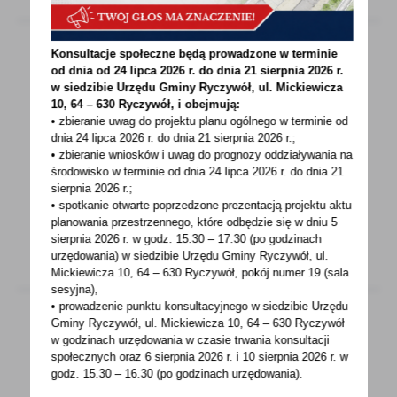
Konsultacje społeczne będą prowadzone w terminie
od dnia od 24 lipca 2026 r. do dnia 21 sierpnia 2026 r.
24 - 05 - 2023
w siedzibie Urzędu Gminy
Ryczywół, ul. Mickiewicza
10, 64 – 630 Ryczywół, i obejmują:
Z lasu wzięte…
• zbieranie uwag do projektu planu ogólnego w terminie od
dnia 24 lipca 2026 r. do dnia 21 sierpnia 2026 r.;
Lasy państwowe są dostępne dla wszystkich
• zbieranie wniosków i uwag do prognozy oddziaływania na
i stają się coraz częstszym celem wycieczek.
środowisko w terminie od dnia 24 lipca 2026 r. do dnia 21
sierpnia 2026 r.;
Piękno...
• spotkanie otwarte poprzedzone prezentacją projektu aktu
planowania przestrzennego, które odbędzie się w dniu 5
sierpnia 2026 r.
w godz. 15.30 – 17.30 (po godzinach
urzędowania) w siedzibie Urzędu Gminy Ryczywół, ul.
Mickiewicza 10, 64 – 630 Ryczywół, pokój
numer 19 (sala
sesyjna),
• prowadzenie punktu konsultacyjnego w siedzibie Urzędu
Gminy Ryczywół, ul. Mickiewicza 10, 64 – 630 Ryczywół
w godzinach
urzędowania w czasie trwania konsultacji
22 - 05 - 2023
społecznych oraz 6 sierpnia 2026 r. i 10 sierpnia 2026 r. w
godz. 15.30 – 16.30 (po godzinach
urzędowania).
ZUS: uwaga na smsy od oszustów