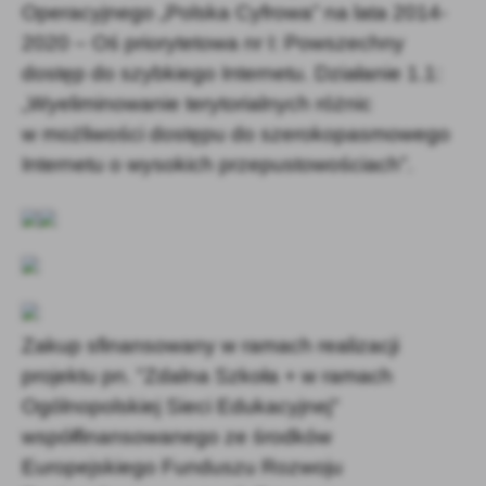
Operacyjnego „Polska Cyfrowa” na lata 2014-
2020 – Oś priorytetowa nr I: Powszechny
dostęp do szybkiego Internetu. Działanie 1.1:
„Wyeliminowanie terytorialnych różnic
w możliwości dostępu do szerokopasmowego
Internetu o wysokich przepustowościach”.
Zakup sfinansowany w ramach realizacji
projektu pn. "Zdalna Szkoła + w ramach
Ogólnopolskiej Sieci Edukacyjnej"
współfinansowanego ze środków
Europejskiego Funduszu Rozwoju