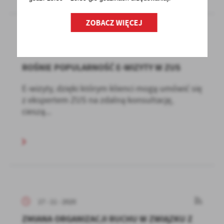
ZOBACZ WIĘCEJ
18 - 11 - 2020
ROŚNIE POPULARNOŚĆ E-WIZYTY W ZUS
E-wizyty, dzięki którym klienci mogą umówić się
z ekspertem ZUS na zdalną konsultację,
cieszą...
17 - 11 - 2020
ZMIANA ORGANIZACJI RUCHU W ZWIĄZKU Z