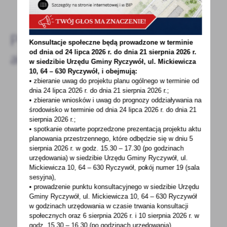
DODAJ KOMENTARZ
Pozostałe
Konsultacje społeczne będą prowadzone w terminie
od dnia od 24 lipca 2026 r. do dnia 21 sierpnia 2026 r.
aktualności
w siedzibie Urzędu Gminy
Ryczywół, ul. Mickiewicza
10, 64 – 630 Ryczywół, i obejmują:
• zbieranie uwag do projektu planu ogólnego w terminie od
dnia 24 lipca 2026 r. do dnia 21 sierpnia 2026 r.;
• zbieranie wniosków i uwag do prognozy oddziaływania na
18 - 11 - 2020
środowisko w terminie od dnia 24 lipca 2026 r. do dnia 21
KONKURS PREZESA GUS NA GMINĘ O
sierpnia 2026 r.;
NAJWYŻSZYM ODSETKU SPISANYCH
• spotkanie otwarte poprzedzone prezentacją projektu aktu
planowania przestrzennego, które odbędzie się w dniu 5
GOSPODARSTW W KANALE SAMOSPISU
sierpnia 2026 r.
w godz. 15.30 – 17.30 (po godzinach
urzędowania) w siedzibie Urzędu Gminy Ryczywół, ul.
Uprzejmie informuję, że Główny Urząd
Mickiewicza 10, 64 – 630 Ryczywół, pokój
numer 19 (sala
Statystyczny realizuje Konkurs na gminę
sesyjna),
o najwyższym odsetku...
• prowadzenie punktu konsultacyjnego w siedzibie Urzędu
Gminy Ryczywół, ul. Mickiewicza 10, 64 – 630 Ryczywół
w godzinach
urzędowania w czasie trwania konsultacji
społecznych oraz 6 sierpnia 2026 r. i 10 sierpnia 2026 r. w
godz. 15.30 – 16.30 (po godzinach
urzędowania).