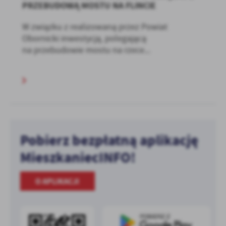
PRZEBUDOWĄ MOSTU NA FLINCIE
W związku z realizowaną przez Powiat
Obornicki inwestycją, polegającą
na przebudowie mostu na rzece...
Pobierz bezpłatną aplikację
MieszkaniecINFO!
O APLIKACJI