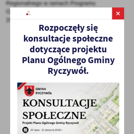
Regionalnego w ramach Programu
Operacyjnego Polska Cyfrowa na lata 2014-
2020
Rozpoczęły się
konsultacje społeczne
dotyczące projektu
Planu Ogólnego Gminy
POWRÓT
UDOSTĘPNIJ
Ryczywół.
POPRZEDNI
NASTĘPNY
Spodobała Ci się informacja? Zostaw nam swoją opinię
- to dla Ciebie staramy się być najlepsi, a Twoje zdanie
bardzo nam w tym pomoże!