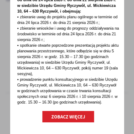
w siedzibie Urzędu Gminy
Ryczywół, ul. Mickiewicza
10, 64 – 630 Ryczywół, i obejmują:
• zbieranie uwag do projektu planu ogólnego w terminie od
dnia 24 lipca 2026 r. do dnia 21 sierpnia 2026 r.;
21 - 12 - 2021
• zbieranie wniosków i uwag do prognozy oddziaływania na
Autostradą na święta bez szlabanów
środowisko w terminie od dnia 24 lipca 2026 r. do dnia 21
sierpnia 2026 r.;
• spotkanie otwarte poprzedzone prezentacją projektu aktu
Wyjeżdżasz na święta? Planujesz podróż
planowania przestrzennego, które odbędzie się w dniu 5
autostradą A2 Konin-Stryków lub A4 Wrocław-
sierpnia 2026 r.
w godz. 15.30 – 17.30 (po godzinach
Sośnica?...
urzędowania) w siedzibie Urzędu Gminy Ryczywół, ul.
Mickiewicza 10, 64 – 630 Ryczywół, pokój
numer 19 (sala
sesyjna),
• prowadzenie punktu konsultacyjnego w siedzibie Urzędu
Gminy Ryczywół, ul. Mickiewicza 10, 64 – 630 Ryczywół
w godzinach
urzędowania w czasie trwania konsultacji
społecznych oraz 6 sierpnia 2026 r. i 10 sierpnia 2026 r. w
godz. 15.30 – 16.30 (po godzinach
urzędowania).
20 - 12 - 2021
ZOBACZ WIĘCEJ
ZUS INFORMUJE...