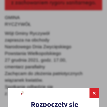
GMINA
RYCZYWÓŁ
Wójt
Gminy Ryczywół
zaprasza na obchody
Narodowego Dnia Zwycięskiego
Powstania Wielkopolskiego
27 grudnia 2021, godz. 17.00,
cmentarz parafialny
Zachęcam do złożenia patriotycznych
wiązanek kwiatów.
Spotkanie odbędzie się
z zachowaniem rygoru sanitarnego.
Rozpoczęły się