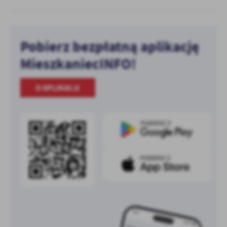
Pobierz bezpłatną aplikację
MieszkaniecINFO!
O APLIKACJI