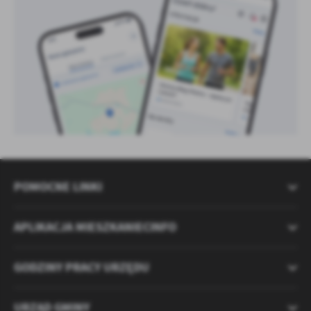
POMOCNE LINKI
APLIKACJA MIESZKANIECINFO
GODZINY PRACY URZĘDU
URZĄD GMINY