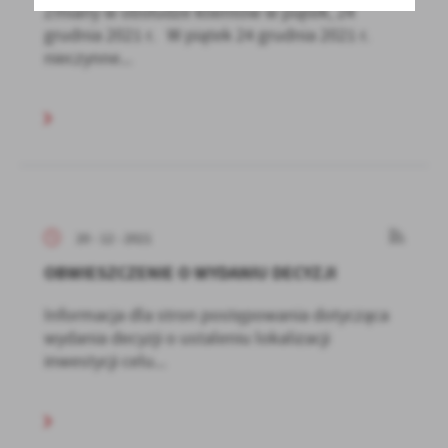
Zmiany w obsłudze klientów w piątek, 24
grudnia 2021 r. W piątek 24 grudnia 2021 r.
nieczynne...
20 - 12 - 2021
OBWIESZCZENIE O WYDANIU DECYZJI
Informacja dla stron postępowania dotycząca
wydania decyzji o ustaleniu lokalizacji
inwestycji celu...