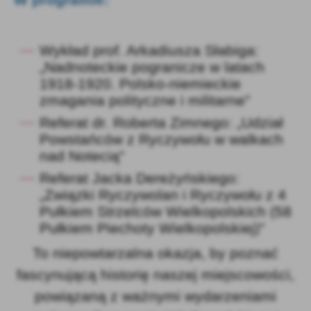
Firmy te działają w charakterze pośredników prezentujących nasze
treści w postaci wiadomości, ofert, komunikatów mediów
społecznościowych.
Wykład prof. Arkadiusza Słabiga:
„Nadnoteckie pogranicze w latach
1918-1920. Polsko-niemieckie
zmagania polityczne i militarne”
Referat dr. Roberta Zimnego: „Udział
Powstańców z Ryczywołu w walkach
nad Notecią”
Referat Jacka Dereżyńskiego:
„Związki Ryczywolan i Ryczywołu z 4
Pułkiem Strzelców Wielkopolskich (58
Pułkiem Piechoty Wielkopolskiej)”
To niepowtarzalna okazja, by poznać
fascynującą historię naszej miejscowości,
powiązaną z ważnymi wydarzeniami