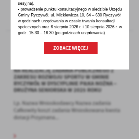
sesyjna),
• prowadzenie punktu konsultacyjnego w siedzibie Urzędu
Gminy Ryczywół, ul. Mickiewicza 10, 64 – 630 Ryczywół
w godzinach
urzędowania w czasie trwania konsultacji
społecznych oraz 6 sierpnia 2026 r. i 10 sierpnia 2026 r. w
godz. 15.30 – 16.30 (po godzinach
urzędowania).
ZOBACZ WIĘCEJ
06 - 02 - 2025
WYNIKI OTWARTEGO KONKURSU WNIOSKÓW
NA REALIZACJĘ ZADANIA PUBLICZNEGO Z
ZAKRESU ROZWOJU SPORTU W GMINIE
RYCZYWÓŁ W DYSCYPLINIE PIŁKA NOŻNA –
DRUŻYNA SENIORSKA W 2025 ROKU
Lp. Nazwa Wnioskodawcy Nazwa zadania
Całkowity koszt zadania Wnioskowana kwota
dotacji Przyznana...