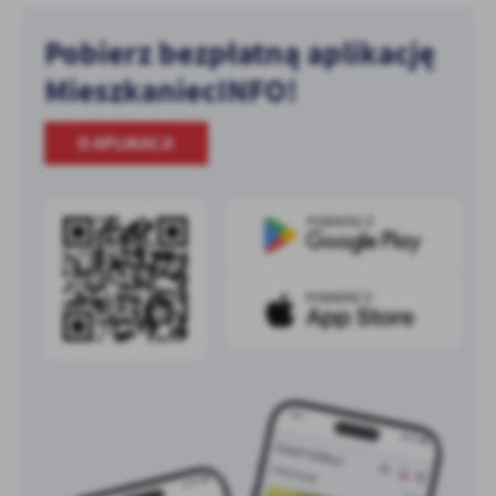
Pobierz bezpłatną aplikację
MieszkaniecINFO!
O APLIKACJI