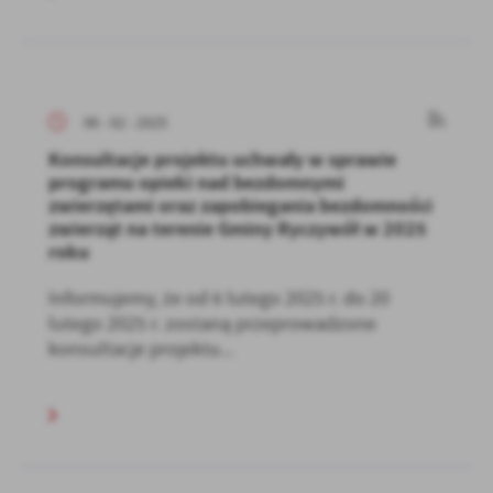
06 - 02 - 2025
Konsultacje projektu uchwały w sprawie
programu opieki nad bezdomnymi
zwierzętami oraz zapobiegania bezdomności
zwierząt na terenie Gminy Ryczywół w 2025
roku
Informujemy, że od 6 lutego 2025 r. do 20
lutego 2025 r. zostaną przeprowadzone
konsultacje projektu...