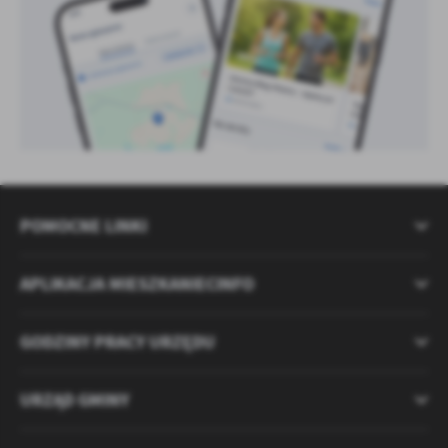
POMOCNE LINKI
APLIKACJA MIESZKANIECINFO
GODZINY PRACY URZĘDU
URZĄD GMINY