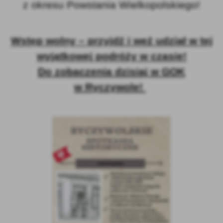
z okresu Powstania Wielkopolskiego!
Wstęp wolny – przyjdź i weź udział w tej
wyjątkowej podróży w czasie!
Do zobaczenia dzisiaj w GOK
w Ryczywole!