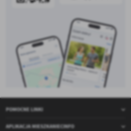
POMOCNE LINKI
APLIKACJA MIESZKANIECINFO