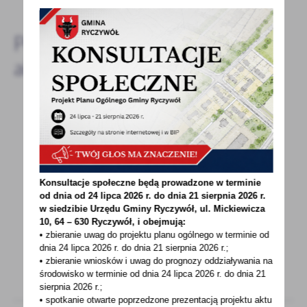
Pozostałe
aktualności
26 - 07 - 2021
Wielkopolska Izba Rolnicza ogłasza konkurs
PIES – MÓJ PRZYJACIEL
Konsultacje społeczne będą prowadzone w terminie
Wielkopolska Izba Rolniczaogłasza
od dnia od 24 lipca 2026 r. do dnia 21 sierpnia 2026 r.
konkursPIES - MÓJ PRZYJACIELPrześlij dwa
w siedzibie Urzędu Gminy
Ryczywół, ul. Mickiewicza
10, 64 – 630 Ryczywół, i obejmują:
zdjęcia psa wraz ze zgłoszeniemna...
• zbieranie uwag do projektu planu ogólnego w terminie od
dnia 24 lipca 2026 r. do dnia 21 sierpnia 2026 r.;
• zbieranie wniosków i uwag do prognozy oddziaływania na
środowisko w terminie od dnia 24 lipca 2026 r. do dnia 21
sierpnia 2026 r.;
• spotkanie otwarte poprzedzone prezentacją projektu aktu