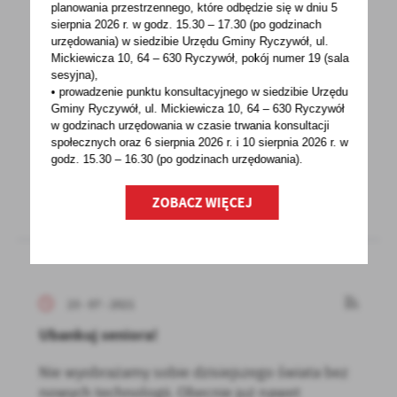
planowania przestrzennego, które odbędzie się w dniu 5
sierpnia 2026 r.
w godz. 15.30 – 17.30 (po godzinach
urzędowania) w siedzibie Urzędu Gminy Ryczywół, ul.
23 - 07 - 2021
Mickiewicza 10, 64 – 630 Ryczywół, pokój
numer 19 (sala
sesyjna),
Prosto na rachunek...w banku
• prowadzenie punktu konsultacyjnego w siedzibie Urzędu
Gminy Ryczywół, ul. Mickiewicza 10, 64 – 630 Ryczywół
Tradycyjne urzędy, w których trzeba czekać
w godzinach
urzędowania w czasie trwania konsultacji
w kolejkach i w których traci się czas i energię...
społecznych oraz 6 sierpnia 2026 r. i 10 sierpnia 2026 r. w
godz. 15.30 – 16.30 (po godzinach
urzędowania).
ZOBACZ WIĘCEJ
23 - 07 - 2021
Ubankuj seniora!
Nie wyobrażamy sobie dzisiejszego świata bez
nowych technologii. Obecnie już nawet