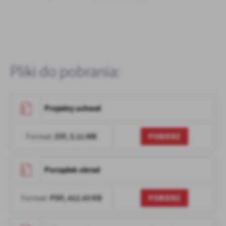
Firmy te działają w charakterze pośredników prezentujących nasze
treści w postaci wiadomości, ofert, komunikatów mediów
społecznościowych.
Pliki do pobrania:
Projekty uchwał
ZIP,
3.11 MB
POBIERZ
Format:
Porządek obrad
PDF,
412.63 KB
POBIERZ
Format: