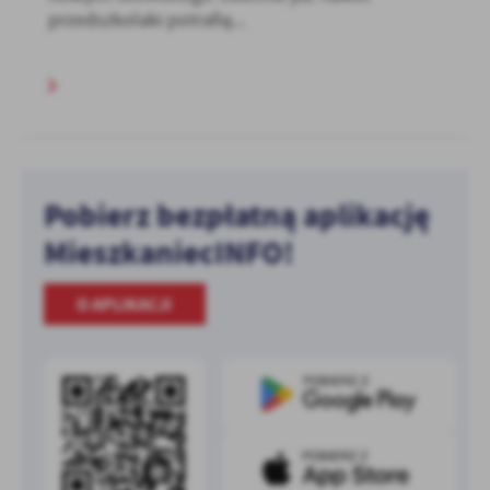
przedszkolaki potrafią...
Pobierz bezpłatną aplikację
MieszkaniecINFO!
O APLIKACJI