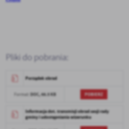
Firmy te działają w charakterze pośredników prezentujących nasze
treści w postaci wiadomości, ofert, komunikatów mediów
społecznościowych.
Pliki do pobrania:
Porządek obrad
DOC,
66.5 KB
POBIERZ
Format:
Informacja dot. transmisji obrad sesji rady
gminy i udostępniania wizerunku