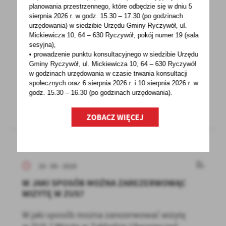
planowania przestrzennego, które odbędzie się w dniu 5
W KONTAKCIE Z URZĘDEM SKARBOWYM
sierpnia 2026 r.
w godz. 15.30 – 17.30 (po godzinach
KORZYSTAJ Z ELEKTRONICZNYCH FORM
urzędowania) w siedzibie Urzędu Gminy Ryczywół, ul.
OBSŁUGI KLIENTA
Mickiewicza 10, 64 – 630 Ryczywół, pokój
numer 19 (sala
sesyjna),
Zachęcamy do korzystania z elektronicznych
• prowadzenie punktu konsultacyjnego w siedzibie Urzędu
form rozliczeń i zdalnego kontaktu z nami. W
Gminy Ryczywół, ul. Mickiewicza 10, 64 – 630 Ryczywół
wyjątkowych...
w godzinach
urzędowania w czasie trwania konsultacji
społecznych oraz 6 sierpnia 2026 r. i 10 sierpnia 2026 r. w
godz. 15.30 – 16.30 (po godzinach
urzędowania).
ZOBACZ WIĘCEJ
16 - 09 - 2020
W JAKI SPOSÓB MOŻNA ZAREZERWOWĄC
WIZYTĘ W ZUS?
W jaki sposób można zarezerwować wizytę