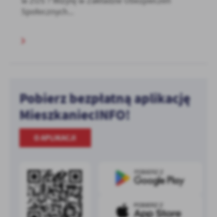
w ZUS ? Wizytę w Zakładzie Ubezpieczeń
Społecznych...
Pobierz bezpłatną aplikację
MieszkaniecINFO!
O APLIKACJI