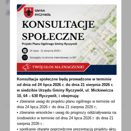
Pozostałe
aktualności
18 - 09 - 2020
UCZYSZ SIĘ, MASZ RENTĘ- POWIADOM ZUS
Uczysz się i masz rentę rodzinną, powiadom
ZUS o kontynuowaniu nauki Uczniowie
i studenci, którzy...
Konsultacje społeczne będą prowadzone w terminie
od dnia od 24 lipca 2026 r. do dnia 21 sierpnia 2026 r.
w siedzibie Urzędu Gminy
Ryczywół, ul. Mickiewicza
10, 64 – 630 Ryczywół, i obejmują:
• zbieranie uwag do projektu planu ogólnego w terminie od
dnia 24 lipca 2026 r. do dnia 21 sierpnia 2026 r.;
• zbieranie wniosków i uwag do prognozy oddziaływania na
środowisko w terminie od dnia 24 lipca 2026 r. do dnia 21
sierpnia 2026 r.;
16 - 09 - 2020
• spotkanie otwarte poprzedzone prezentacją projektu aktu