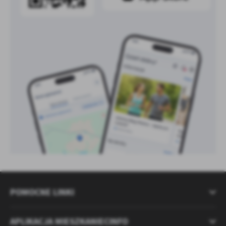
POMOCNE LINKI
APLIKACJA MIESZKANIECINFO