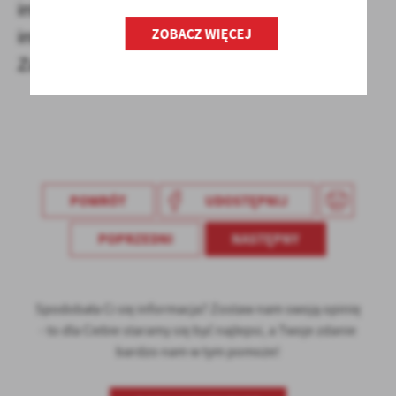
informacje można znaleźć na stronie
ZOBACZ WIĘCEJ
internetowej ZUS oraz w placówkach
Zakładu.
POWRÓT
UDOSTĘPNIJ
POPRZEDNI
NASTĘPNY
Spodobała Ci się informacja? Zostaw nam swoją opinię
- to dla Ciebie staramy się być najlepsi, a Twoje zdanie
bardzo nam w tym pomoże!