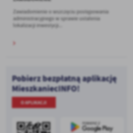
Zawiadomienie o wszczęciu postępowania
administracyjnego w sprawie ustalenia
lokalizacji inwestycji...
Pobierz bezpłatną aplikację
MieszkaniecINFO!
O APLIKACJI