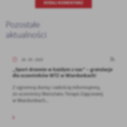
DODAJ KOMENTARZ
Pozostałe
aktualności
28 - 05 - 2025
„Sport drzemie w każdym z nas” – gratulacje
dla uczestników WTZ w Wiardunkach!
Z ogromną dumą i radością informujemy,
że uczestnicy Warsztatu Terapii Zajęciowej
w Wiardunkach...