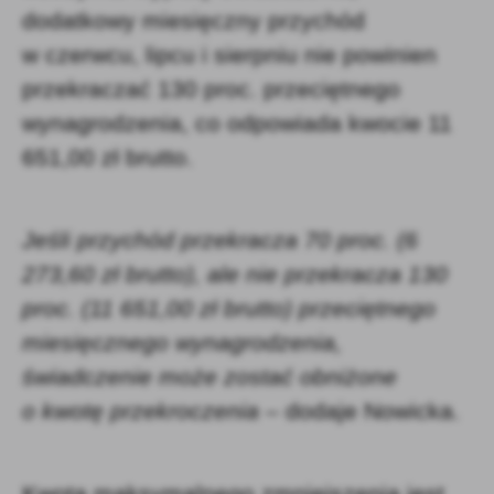
dodatkowy miesięczny przychód
w czerwcu, lipcu i sierpniu nie powinien
przekraczać 130 proc. przeciętnego
wynagrodzenia, co odpowiada kwocie 11
651,00 zł brutto.
Jeśli przychód przekracza 70 proc. (6
273,60 zł brutto), ale nie przekracza 130
proc. (11 651,00 zł brutto) przeciętnego
miesięcznego wynagrodzenia,
świadczenie może zostać obniżone
o kwotę przekroczenia
– dodaje Nowicka.
Kwota maksymalnego zmniejszenia jest