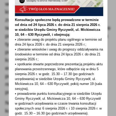
wojennych oraz inwalidów wojskowych,
których niezdolność do pracy jest
związana ze służbą wojskową. Przywilej
Konsultacje społeczne będą prowadzone w terminie
od dnia od 24 lipca 2026 r. do dnia 21 sierpnia 2026 r.
ten obejmuje również renty rodzinne, które
w siedzibie Urzędu Gminy
Ryczywół, ul. Mickiewicza
10, 64 – 630 Ryczywół, i obejmują:
przysługują po osobach uprawnionych do
• zbieranie uwag do projektu planu ogólnego w terminie od
tych świadczeń. Świadczeniobiorcy
dnia 24 lipca 2026 r. do dnia 21 sierpnia 2026 r.;
• zbieranie wniosków i uwag do prognozy oddziaływania na
pobierający rentę rodzinną, która jest
środowisko w terminie od dnia 24 lipca 2026 r. do dnia 21
korzystniejsza kwotowo od własnej
sierpnia 2026 r.;
• spotkanie otwarte poprzedzone prezentacją projektu aktu
emerytury ustalonej z tytułu osiągnięcia
planowania przestrzennego, które odbędzie się w dniu 5
sierpnia 2026 r.
w godz. 15.30 – 17.30 (po godzinach
powszechnego wieku emerytalnego, też
urzędowania) w siedzibie Urzędu Gminy Ryczywół, ul.
nie muszą martwić się limitami
Mickiewicza 10, 64 – 630 Ryczywół, pokój
numer 19 (sala
sesyjna),
przychodów.
• prowadzenie punktu konsultacyjnego w siedzibie Urzędu
Gminy Ryczywół, ul. Mickiewicza 10, 64 – 630 Ryczywół
Nowe limity obowiązują od czerwca do
w godzinach
urzędowania w czasie trwania konsultacji
społecznych oraz 6 sierpnia 2026 r. i 10 sierpnia 2026 r. w
końca sierpnia 2025 roku. Szczegółowe
godz. 15.30 – 16.30 (po godzinach
urzędowania).