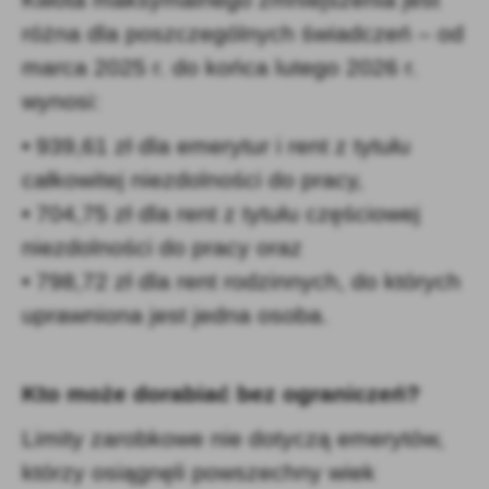
różna dla poszczególnych świadczeń – od
marca 2025 r. do końca lutego 2026 r.
wynosi:
• 939,61 zł dla emerytur i rent z tytułu
całkowitej niezdolności do pracy,
• 704,75 zł dla rent z tytułu częściowej
niezdolności do pracy oraz
• 798,72 zł dla rent rodzinnych, do których
uprawniona jest jedna osoba.
Kto może dorabiać bez ograniczeń?
Limity zarobkowe nie dotyczą emerytów,
którzy osiągnęli powszechny wiek