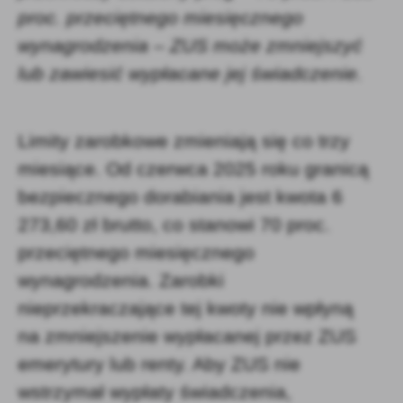
proc. przeciętnego miesięcznego
wynagrodzenia – ZUS może zmniejszyć
lub zawiesić wypłacane jej świadczenie.
Limity zarobkowe zmieniają się co trzy
miesiące. Od czerwca 2025 roku granicą
bezpiecznego dorabiania jest kwota 6
273,60 zł brutto, co stanowi 70 proc.
przeciętnego miesięcznego
wynagrodzenia. Zarobki
nieprzekraczające tej kwoty nie wpłyną
na zmniejszenie wypłacanej przez ZUS
emerytury lub renty. Aby ZUS nie
wstrzymał wypłaty świadczenia,