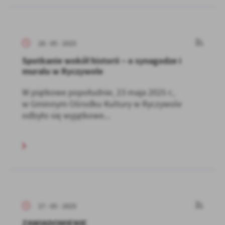
28 - 05 - 2025
Spotkanie wokół historii – o synagodze i
muralu w Ryczywole
W piątkowe popołudnie, 23 maja 2025 r.,
w Gminnym Ośrodku Kultury w Ryczywole
odbyło się wyjątkowe...
27 - 05 - 2025
ZAWIADOMIENIE