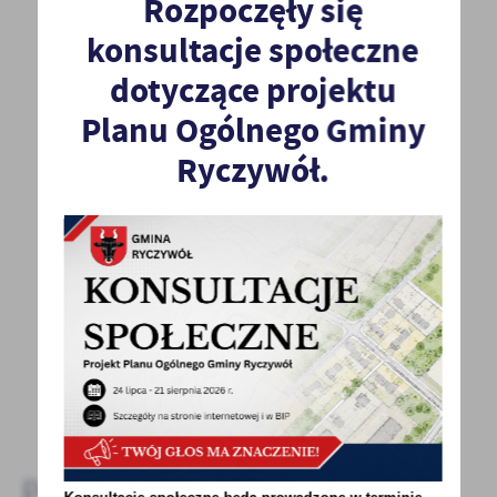
Rozpoczęły się
konsultacje społeczne
dotyczące projektu
Planu Ogólnego Gminy
POWRÓT
UDOSTĘPNIJ
Ryczywół.
POPRZEDNI
NASTĘPNY
Spodobała Ci się informacja? Zostaw nam swoją opinię
- to dla Ciebie staramy się być najlepsi, a Twoje zdanie
bardzo nam w tym pomoże!
DODAJ KOMENTARZ
Pozostałe