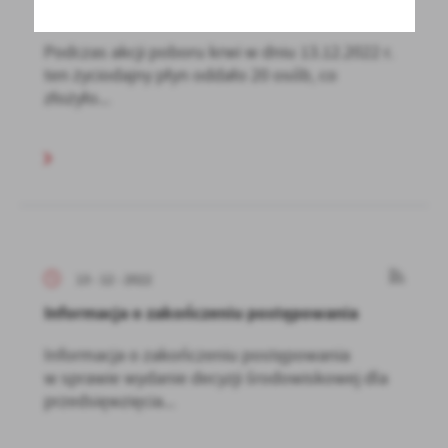
KREW DLA HANI
Podczas akcji poboru krwi w dniu 13.12.2022 r.
ten życiodajny płyn oddało 20 osób, co
złożyło...
13 - 12 - 2022
Informacja o zakończeniu postępowania
Informacja o zakończeniu postępowania
w sprawie wydanie decyzji środowiskowej dla
przedsięwzięcia...