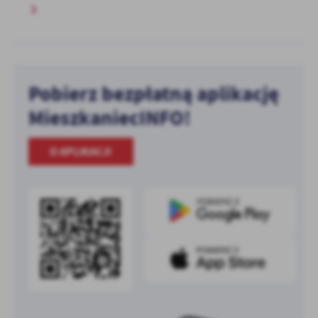
Pobierz bezpłatną aplikację
MieszkaniecINFO!
O APLIKACJI