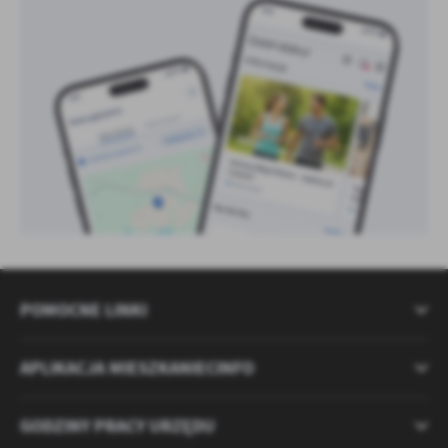
POMOCNE LINKI
APLIKACJA MIESZKANIECINFO
GODZINY PRACY URZĘDU