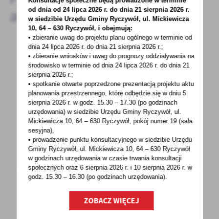
Konsultacje społeczne będą prowadzone w terminie
od dnia od 24 lipca 2026 r. do dnia 21 sierpnia 2026 r.
aktualności
w siedzibie Urzędu Gminy
Ryczywół, ul. Mickiewicza
10, 64 – 630 Ryczywół, i obejmują:
• zbieranie uwag do projektu planu ogólnego w terminie od
dnia 24 lipca 2026 r. do dnia 21 sierpnia 2026 r.;
• zbieranie wniosków i uwag do prognozy oddziaływania na
15 - 12 - 2022
środowisko w terminie od dnia 24 lipca 2026 r. do dnia 21
Obwieszczenie o wydaniu decyzji
sierpnia 2026 r.;
• spotkanie otwarte poprzedzone prezentacją projektu aktu
planowania przestrzennego, które odbędzie się w dniu 5
Obwieszczenie o wydanie decyzji w sprawie
sierpnia 2026 r.
w godz. 15.30 – 17.30 (po godzinach
ustalenia lokalizacji inwestycji celu publicznego
urzędowania) w siedzibie Urzędu Gminy Ryczywół, ul.
polegającej...
Mickiewicza 10, 64 – 630 Ryczywół, pokój
numer 19 (sala
sesyjna),
• prowadzenie punktu konsultacyjnego w siedzibie Urzędu
Gminy Ryczywół, ul. Mickiewicza 10, 64 – 630 Ryczywół
w godzinach
urzędowania w czasie trwania konsultacji
społecznych oraz 6 sierpnia 2026 r. i 10 sierpnia 2026 r. w
godz. 15.30 – 16.30 (po godzinach
urzędowania).
ZOBACZ WIĘCEJ
15 - 12 - 2022