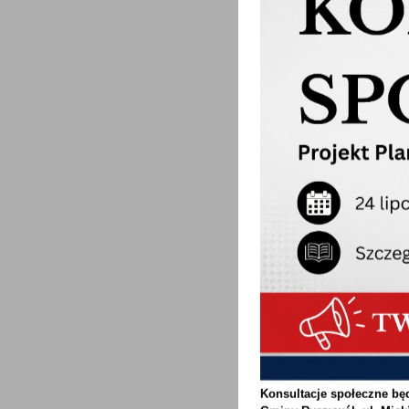
Konsultacje społeczne będ