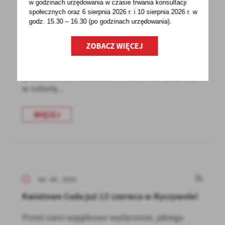
w godzinach
urzędowania w czasie trwania konsultacji
społecznych oraz 6 sierpnia 2026 r. i 10 sierpnia 2026 r. w
11 - 06 - 2026
godz. 15.30 – 16.30 (po godzinach
urzędowania).
WAŻNY KOMUNIKAT ORGANIZACYJNY –
FESTIWAL POD GWIAZDAMI
ZOBACZ WIĘCEJ
W związku z organizacją imprezy masowej pt.
,,Festiwal Pod Gwiazdami", która odbędzie się
w sobotę...
WIĘCEJ
08 - 06 - 2026
Kwiatowe Cuda już 13 czerwca w Ryczywole!
Przed nami wyjątkowe wydarzenie, jakiego