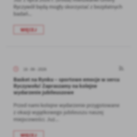
Ryczywół będą mogły skorzystać z bezpłatnych
badań...
WIĘCEJ
18 - 06 - 2026
Basket na Rynku – sportowe emocje w sercu
Ryczywołu! Zapraszamy na kolejne
wydarzenie jubileuszowe
Przed nami kolejne wydarzenie przygotowane
z okazji wyjątkowego jubileuszu naszej
miejscowości. Już...
WIĘCEJ