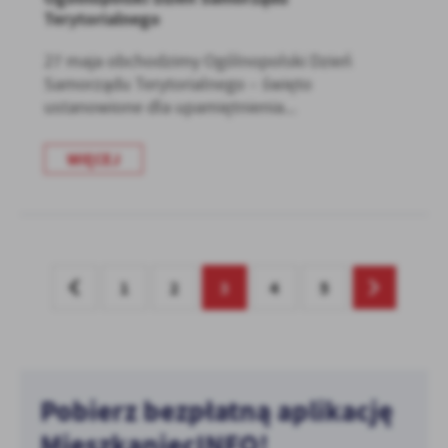
Terytorialnego
27 maja obchodzimy Ogólnopolski Dzień
Samorządu Terytorialnego – święto
ustanowione dla upamiętnienia...
WIĘCEJ
1
2
3
4
5
Pobierz bezpłatną aplikację
MieszkaniecINFO!