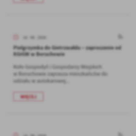
16 - 06 - 2026
Pielgrzymka do Gietrzwałdu – zaproszenie od
KGiGW w Boruchowie
Koło Gospodyń i Gospodarzy Wiejskich
w Boruchowie zaprasza mieszkańców do
udziału w autokarowej...
WIĘCEJ
14 - 06 - 2026