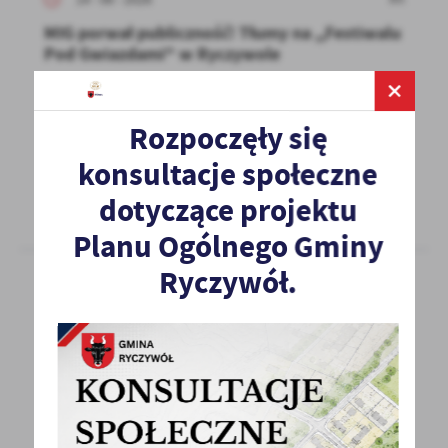
MIG porwał publiczność! Tłumy na ,,Festiwalu
Pod Gwiazdami" w Ryczywole
W sobotę 13 czerwca 2026 r. amfiteatr
w Ryczywole wypełnił się mieszkańcami
Rozpoczęły się
i gośćmi, którzy...
konsultacje społeczne
WIĘCEJ
dotyczące projektu
Planu Ogólnego Gminy
Ryczywół.
13 - 06 - 2026
Za nami I Piknik Seniorów
Dnia 12 czerwca 2026 r. odbył się I Piknik
Seniorów połączony z Przeglądem Zespołów
Seniorskich...