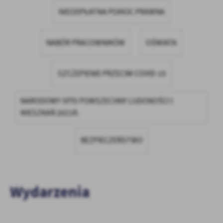
firm będących naszymi partnerami oraz innych dostawców usług.
NIEODPŁATNA POMOC PRAWNA
Firmy te działają w charakterze pośredników prezentujących nasze
treści w postaci wiadomości, ofert, komunikatów mediów
społecznościowych.
NABÓR PRACOWNIKÓW
OŚWIATA
SZCZEPIENIE PRZECIW COVID-19
NARODOWY SPIS POWSZECHNY LUDONOŚCI I
MIESZKAŃ 2021R.
BEZPIECZEŃSTWO
Wydarzenia