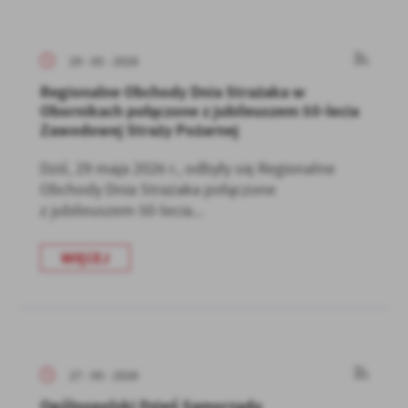
29 - 05 - 2026
Regionalne Obchody Dnia Strażaka w
Obornikach połączone z jubileuszem 50-lecia
Zawodowej Straży Pożarnej
Dziś, 29 maja 2026 r., odbyły się Regionalne
Obchody Dnia Strażaka połączone
z jubileuszem 50-lecia...
WIĘCEJ
27 - 05 - 2026
Ogólnopolski Dzień Samorządu