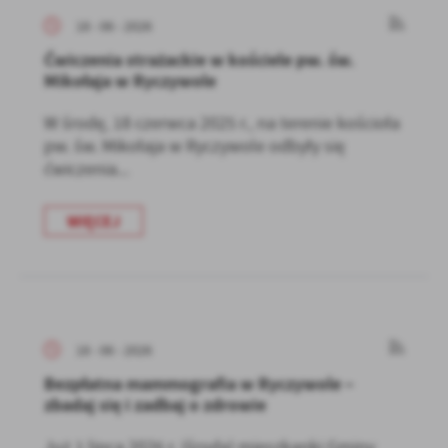
18 - 06 - 2026
Ćwiczenia strażackie w kościele pw. św.
Mikołaja w Ryczywole
W środę, 18 czerwca 2025 r., na terenie kościoła
pw. św. Mikołaja w Ryczywole odbyły się
ćwiczenia...
WIĘCEJ
18 - 06 - 2026
Bezpłatna mammografia w Ryczywole –
zbadaj się i zadbaj o zdrowie
Już 1 lipca 2026 r. (środa) mieszkanki Gminy