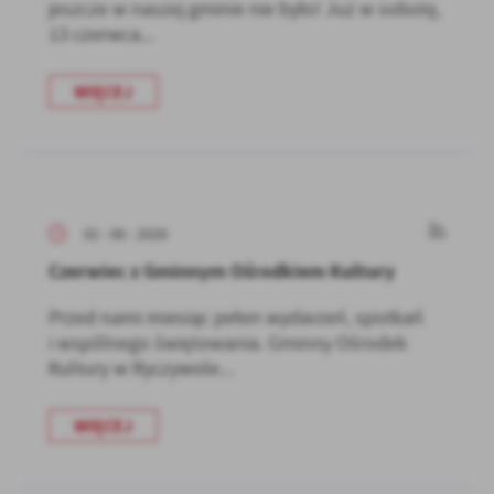
jeszcze w naszej gminie nie było! Już w sobotę,
13 czerwca...
WIĘCEJ
02 - 06 - 2026
Czerwiec z Gminnym Ośrodkiem Kultury
Przed nami miesiąc pełen wydarzeń, spotkań
i wspólnego świętowania. Gminny Ośrodek
Kultury w Ryczywole...
WIĘCEJ