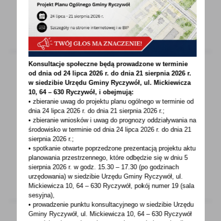
WIĘCEJ
Konsultacje społeczne będą prowadzone w terminie
od dnia od 24 lipca 2026 r. do dnia 21 sierpnia 2026 r.
w siedzibie Urzędu Gminy
Ryczywół, ul. Mickiewicza
13 - 06 - 2026
10, 64 – 630 Ryczywół, i obejmują:
• zbieranie uwag do projektu planu ogólnego w terminie od
Warsztaty florystyczne w Ryczywole
dnia 24 lipca 2026 r. do dnia 21 sierpnia 2026 r.;
• zbieranie wniosków i uwag do prognozy oddziaływania na
Dziś, tj. 13.06.2026 r. na Placu 1 Maja
środowisko w terminie od dnia 24 lipca 2026 r. do dnia 21
w Ryczywole odbyły się warsztaty florystyczne,
sierpnia 2026 r.;
które zgromadziły...
• spotkanie otwarte poprzedzone prezentacją projektu aktu
planowania przestrzennego, które odbędzie się w dniu 5
sierpnia 2026 r.
w godz. 15.30 – 17.30 (po godzinach
WIĘCEJ
urzędowania) w siedzibie Urzędu Gminy Ryczywół, ul.
Mickiewicza 10, 64 – 630 Ryczywół, pokój
numer 19 (sala
sesyjna),
• prowadzenie punktu konsultacyjnego w siedzibie Urzędu
Gminy Ryczywół, ul. Mickiewicza 10, 64 – 630 Ryczywół