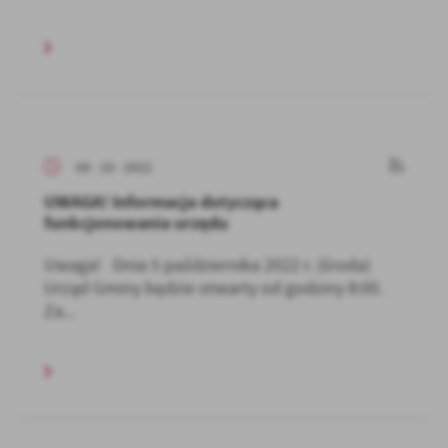
04 - 10 - 2022
UWAGA! Informacja dotycząca
funkcjonowania urzędu
Uwaga! Dnia 5 października 2022 r. (środa)
Urząd Gminy będzie otwarty od godziny 8:00.
Za...