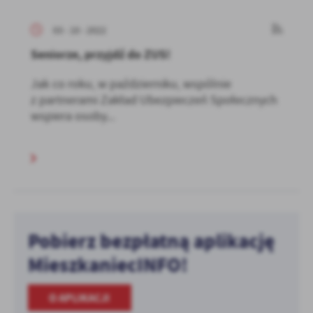
03 - 10 - 2022
Seniorze, przyjdź do ZUS!
Jak co roku, w październiku, wspólnie
z partnerami Zakład Ubezpieczeń Społecznych
wspiera osoby...
Pobierz bezpłatną aplikację
MieszkaniecINFO!
O APLIKACJI