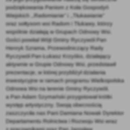
podziękowania Paniom z Koła Gospodyń
Wiejskich ,,Radomianie” i ,,Tłukawianie”
oraz sołtysom wsi Radom i Tłukawy, którzy
wspólnie działają w Grupach Odnowy Wsi.
Gości powitał Wójt Gminy Ryczywół Pan
Henryk Szrama, Przewodniczący Rady
Ryczywół Pan Łukasz Krzyśko, działający
aktywnie w Grupie Odnowy Wsi, przedstawił
prezentacje, w której przybliżył działania
inwestycyjne w ramach programu Wielkopolska
Odnowa Wsi na terenie Gminy Ryczywół,
a Pan Adam Szymański przygotował krótki
występ artystyczny. Swoją obecnością
zaszczyciła nas Pani Damiana Nowak Dyrektor
Departamentu Rolnictwa i Rozwoju Wsi wraz
z pracownikami oraz Pan Jarosław