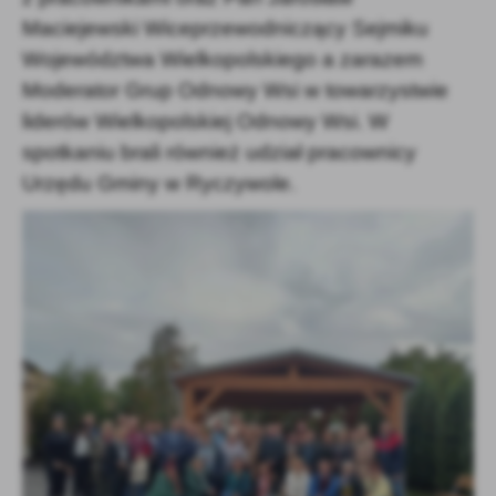
Maciejewski Wiceprzewodniczący Sejmiku
Województwa Wielkopolskiego a zarazem
Moderator Grup Odnowy Wsi w towarzystwie
liderów Wielkopolskiej Odnowy Wsi. W
spotkaniu brali również udział pracownicy
Urzędu Gminy w Ryczywole.