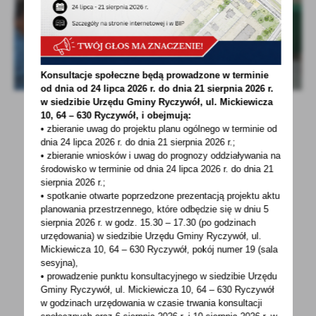
Konsultacje społeczne będą prowadzone w terminie
od dnia od 24 lipca 2026 r. do dnia 21 sierpnia 2026 r.
w siedzibie Urzędu Gminy
Ryczywół, ul. Mickiewicza
10, 64 – 630 Ryczywół, i obejmują:
• zbieranie uwag do projektu planu ogólnego w terminie od
dnia 24 lipca 2026 r. do dnia 21 sierpnia 2026 r.;
• zbieranie wniosków i uwag do prognozy oddziaływania na
środowisko w terminie od dnia 24 lipca 2026 r. do dnia 21
sierpnia 2026 r.;
• spotkanie otwarte poprzedzone prezentacją projektu aktu
planowania przestrzennego, które odbędzie się w dniu 5
POWRÓT
UDOSTĘPNIJ
sierpnia 2026 r.
w godz. 15.30 – 17.30 (po godzinach
urzędowania) w siedzibie Urzędu Gminy Ryczywół, ul.
POPRZEDNI
NASTĘPNY
Mickiewicza 10, 64 – 630 Ryczywół, pokój
numer 19 (sala
sesyjna),
• prowadzenie punktu konsultacyjnego w siedzibie Urzędu
Gminy Ryczywół, ul. Mickiewicza 10, 64 – 630 Ryczywół
Spodobała Ci się informacja? Zostaw nam swoją opinię
w godzinach
urzędowania w czasie trwania konsultacji