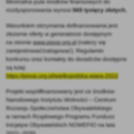
Minimalna pula środków finansowych do
rozdysponowania wynosi
565 tysięcy złotych.
Warunkiem otrzymania dofinansowania jest
złożenie oferty w generatorze dostępnym
na stronie
www.pisop.org.pl
(należy się
zarejestrować/zalogować). Regulamin
konkursu oraz kontakty do doradców dostępne
są tutaj:
https://pisop.org.pl/wielkopolska-wiara-2022
Projekt współfinansowany jest ze środków
Narodowego Instytutu Wolności – Centrum
Rozwoju Społeczeństwa Obywatelskiego
w ramach Rządowego Programu Fundusz
Inicjatyw Obywatelskich NOWEFIO na lata
2021–2030.