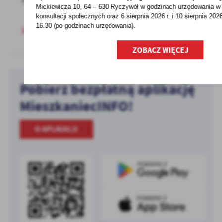
Rodzina 500...
Mickiewicza 10, 64 – 630 Ryczywół w godzinach
urzędowania w 
konsultacji społecznych oraz 6 sierpnia 2026 r. i 10 sierpnia 202
16.30 (po godzinach
urzędowania).
ZOBACZ WIĘCEJ
Pobierz bezpłatną aplikację
MieszkaniecINFO!
O APLIKACJI