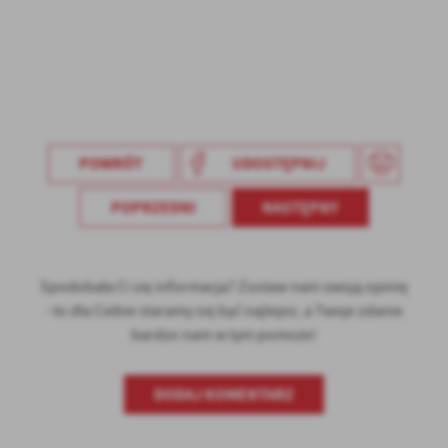
POWRÓT
UDOSTĘPNIJ
POPRZEDNI
NASTĘPNY
Spodobała Ci się informacja? Zostaw nam swoją opinię
- to dla Ciebie staramy się być najlepsi, a Twoje zdanie
bardzo nam w tym pomoże!
DODAJ KOMENTARZ