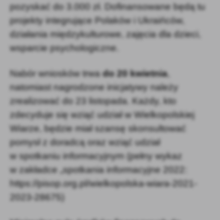
pozyskać do 3.000 zł. Dofinansowane będą tu
projekty integrujące Polaków i Ukraińców,
działania międzykulturowe, zajęcia dla dzieci,
wsparcie psychologiczne.
Nabór wniosków trwa
do 20 kwietnia
,
natomiast nagrodzone inicjatywy należy
zrealizować do 23 listopada. Każdy, kto
zdecyduje się wziąć udział w Wielkopolskiej
Wiarze, będzie miał szansę skonsultować
pomysł z doradcą oraz wziąć udział
w spotkaniu informacyjnym (pełny wykaz
w zakładce „spotkania informacyjne 2022:
https://pisop.org.pl/wielkopolska-wiara-2021-
2023-28675)