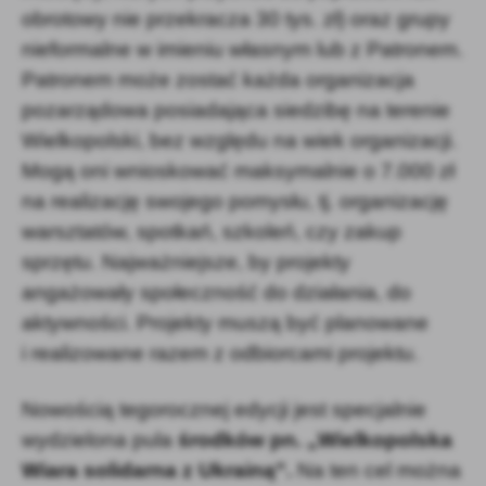
obrotowy nie przekracza 30 tys. zł) oraz grupy
nieformalne w imieniu własnym lub z Patronem.
Patronem może zostać każda organizacja
pozarządowa posiadająca siedzibę na terenie
Wielkopolski, bez względu na wiek organizacji.
Mogą oni wnioskować maksymalnie o 7.000 zł
na realizację swojego pomysłu, tj. organizację
warsztatów, spotkań, szkoleń, czy zakup
sprzętu. Najważniejsze, by projekty
angażowały społeczność do działania, do
aktywności. Projekty muszą być planowane
i realizowane razem z odbiorcami projektu.
Nowością tegorocznej edycji jest specjalnie
wydzielona pula
środków pn. „Wielkopolska
Wiara solidarna z Ukrainą”.
Na ten cel można