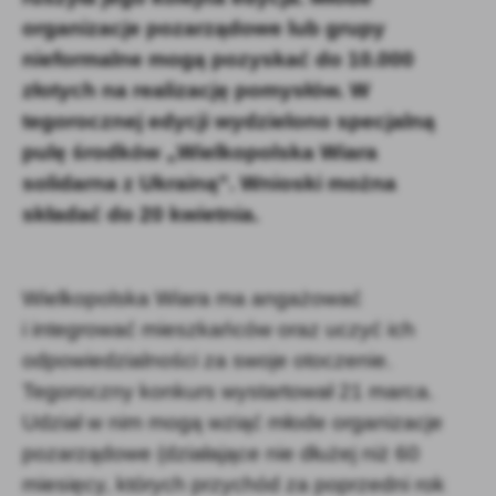
organizacje pozarządowe lub grupy
nieformalne mogą pozyskać do 10.000
złotych na realizację pomysłów. W
tegorocznej edycji wydzielono specjalną
pulę środków „Wielkopolska Wiara
solidarna z Ukrainą”. Wnioski można
składać do 20 kwietnia.
Wielkopolska Wiara ma angażować
i integrować mieszkańców oraz uczyć ich
odpowiedzialności za swoje otoczenie.
Tegoroczny konkurs wystartował 21 marca.
Udział w nim mogą wziąć młode organizacje
pozarządowe (działające nie dłużej niż 60
miesięcy, których przychód za poprzedni rok