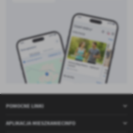
POMOCNE LINKI
APLIKACJA MIESZKANIECINFO