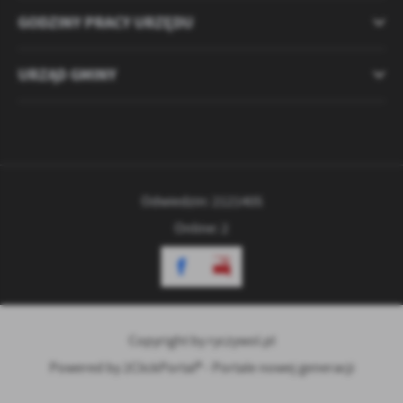
GODZINY PRACY URZĘDU
URZĄD GMINY
Odwiedzin: 2121405
Online: 2
Copyright by ryczywol.pl
Powered by
2ClickPortal® - Portale nowej generacji