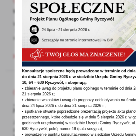
25 - 03 - 2022
Wielkopolski 1% podatku to aż 768 mln zł
Wielkopolski 1% podatku to aż 768 mln zł•
Taką kwotę przekazali łącznie Wielkopolanie
w ramach...
Konsultacje społeczne będą prowadzone w terminie od dnia o
do dnia 21 sierpnia 2026 r. w siedzibie Urzędu Gminy
Ryczyw
10, 64 – 630 Ryczywół, i obejmują:
• zbieranie uwag do projektu planu ogólnego w terminie od dnia 24
24 - 03 - 2022
21 sierpnia 2026 r.;
• zbieranie wniosków i uwag do prognozy oddziaływania na środo
„Weekend dla Ukrainy” - wnioski o 500+ w
dnia 24 lipca 2026 r. do dnia 21 sierpnia 2026 r.;
języku ukraińskim już od soboty
• spotkanie otwarte poprzedzone prezentacją projektu aktu plan
przestrzennego, które odbędzie się w dniu 5 sierpnia 2026 r.
w go
Zakład Ubezpieczeń Społecznych będzie
godzinach urzędowania) w siedzibie Urzędu Gminy Ryczywół, ul.
przyznawał i wypłacał środki z programu
630 Ryczywół, pokój
numer 19 (sala sesyjna),
• prowadzenie punktu konsultacyjnego w siedzibie Urzędu Gminy