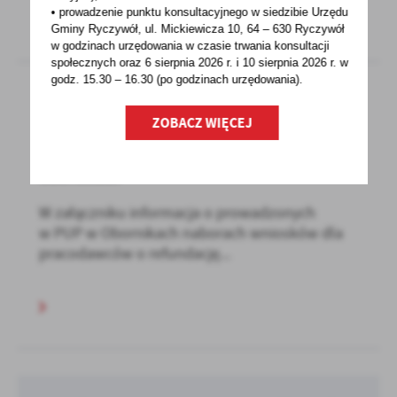
• prowadzenie punktu konsultacyjnego w siedzibie Urzędu
Gminy Ryczywół, ul. Mickiewicza 10, 64 – 630 Ryczywół
w godzinach
urzędowania w czasie trwania konsultacji
społecznych oraz 6 sierpnia 2026 r. i 10 sierpnia 2026 r. w
godz. 15.30 – 16.30 (po godzinach
urzędowania).
ZOBACZ WIĘCEJ
30 - 10 - 2023
Ogłoszenie Powiatowego Urzędu Pracy w
Obornikach
W załączniku informacja o prowadzonych
w PUP w Obornikach naborach wniosków dla
pracodawców o refundację...