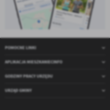
POMOCNE LINKI
APLIKACJA MIESZKANIECINFO
GODZINY PRACY URZĘDU
URZĄD GMINY