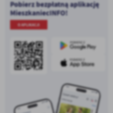
Pobierz bezpłatną aplikację
MieszkaniecINFO!
O APLIKACJI