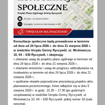
ZBIÓRKA ODPADÓW ROLNICZYCH
ZBIÓRKA ODPADÓW ROLNICZYCHPlanowany
termin: 28.11.2023 r.Miejsce zbiórki: ul.
Kolejowa w Ryczywole(teren...
Konsultacje społeczne będą prowadzone w terminie
od dnia od 24 lipca 2026 r. do dnia 21 sierpnia 2026 r.
w siedzibie Urzędu Gminy
Ryczywół, ul. Mickiewicza
10, 64 – 630 Ryczywół, i obejmują:
• zbieranie uwag do projektu planu ogólnego w terminie od
dnia 24 lipca 2026 r. do dnia 21 sierpnia 2026 r.;
30 - 10 - 2023
• zbieranie wniosków i uwag do prognozy oddziaływania na
środowisko w terminie od dnia 24 lipca 2026 r. do dnia 21
PRZEDŁUŻAMY TERMIN - CIEPŁE MIESZKANIE
sierpnia 2026 r.;
• spotkanie otwarte poprzedzone prezentacją projektu aktu
Wojewódzki Fundusz Ochrony Środowiska
planowania przestrzennego, które odbędzie się w dniu 5
i Gospodarki Wodnej w Poznaniuogłosił nabór
sierpnia 2026 r.
w godz. 15.30 – 17.30 (po godzinach
urzędowania) w siedzibie Urzędu Gminy Ryczywół, ul.
wniosków o dofinansowanie...
Mickiewicza 10, 64 – 630 Ryczywół, pokój
numer 19 (sala
sesyjna),