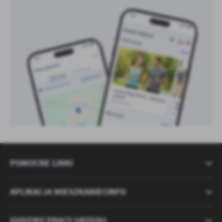
POMOCNE LINKI
APLIKACJA MIESZKANIECINFO
GODZINY PRACY URZĘDU