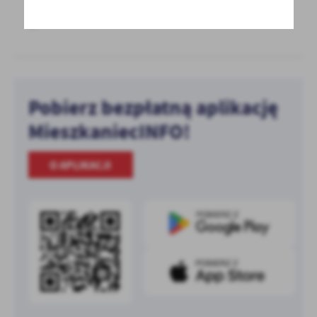
Pobierz bezpłatną aplikację
MieszkaniecINFO!
O APLIKACJI