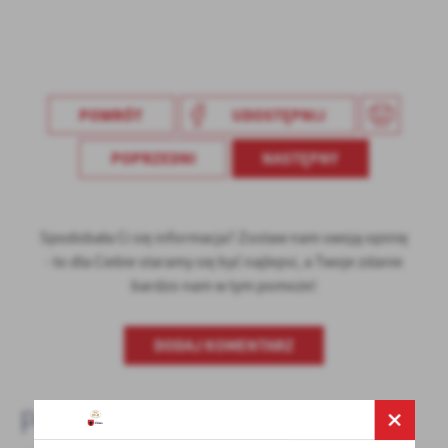
Firmy te działają w charakterze pośredników prezentujących nasze
treści w postaci wiadomości, ofert, komunikatów mediów
społecznościowych.
POWRÓT
UDOSTĘPNIJ
POPRZEDNI
NASTĘPNY
Spodobała Ci się informacja? Zostaw nam swoją opinię
- to dla Ciebie staramy się być najlepsi, a Twoje zdanie
bardzo nam w tym pomoże!
DODAJ KOMENTARZ
Pozostałe