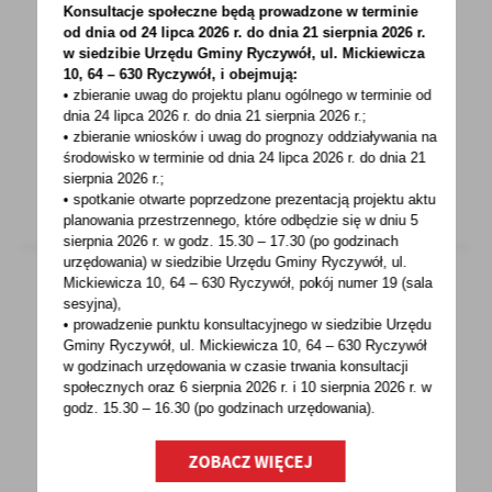
Konsultacje społeczne będą prowadzone w terminie
Uwaga na fałszywe SMSy - dystrybucja węgla
od dnia od 24 lipca 2026 r. do dnia 21 sierpnia 2026 r.
w siedzibie Urzędu Gminy
Ryczywół, ul. Mickiewicza
10, 64 – 630 Ryczywół, i obejmują:
UWAGA! Urząd Gminy Ryczywół informuje, iż
• zbieranie uwag do projektu planu ogólnego w terminie od
nie wysyła już wiadomości sms (nadawca ,,UG
dnia 24 lipca 2026 r. do dnia 21 sierpnia 2026 r.;
RYCZYWOL”...
• zbieranie wniosków i uwag do prognozy oddziaływania na
środowisko w terminie od dnia 24 lipca 2026 r. do dnia 21
sierpnia 2026 r.;
• spotkanie otwarte poprzedzone prezentacją projektu aktu
planowania przestrzennego, które odbędzie się w dniu 5
sierpnia 2026 r.
w godz. 15.30 – 17.30 (po godzinach
urzędowania) w siedzibie Urzędu Gminy Ryczywół, ul.
Mickiewicza 10, 64 – 630 Ryczywół, pokój
numer 19 (sala
sesyjna),
• prowadzenie punktu konsultacyjnego w siedzibie Urzędu
23 - 12 - 2022
Gminy Ryczywół, ul. Mickiewicza 10, 64 – 630 Ryczywół
Życzenia z okazji Świąt Bożego Narodzenia
w godzinach
urzędowania w czasie trwania konsultacji
społecznych oraz 6 sierpnia 2026 r. i 10 sierpnia 2026 r. w
W ten magiczny czas Bożego
godz. 15.30 – 16.30 (po godzinach
urzędowania).
Narodzeniapragniemy złożyć moc gorących
ZOBACZ WIĘCEJ
życzeń:zdrowia, szczęściaoraz...