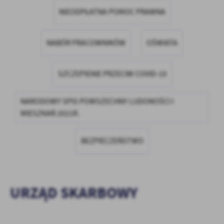
firm będących naszymi partnerami oraz innych dostawców usług.
NIEODPŁATNA POMOC PRAWNA
Firmy te działają w charakterze pośredników prezentujących nasze
treści w postaci wiadomości, ofert, komunikatów mediów
społecznościowych.
NABÓR PRACOWNIKÓW
OŚWIATA
SZCZEPIENIE PRZECIW COVID-19
NARODOWY SPIS POWSZECHNY LUDONOŚCI I
MIESZKAŃ 2021R.
BEZPIECZEŃSTWO
URZĄD SKARBOWY