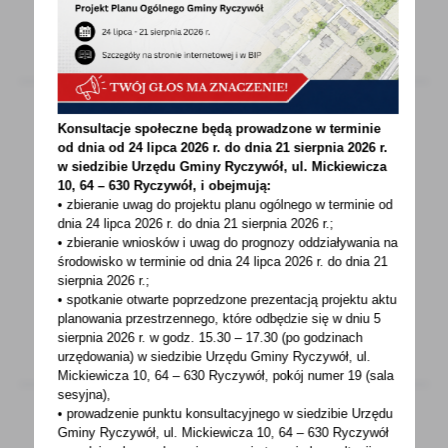
WIĘCEJ
Konsultacje społeczne będą prowadzone w terminie
od dnia od 24 lipca 2026 r. do dnia 21 sierpnia 2026 r.
01 - 10 - 2024
w siedzibie Urzędu Gminy
Ryczywół, ul. Mickiewicza
Ogólnopolska infolinia KAS
10, 64 – 630 Ryczywół, i obejmują:
• zbieranie uwag do projektu planu ogólnego w terminie od
dnia 24 lipca 2026 r. do dnia 21 sierpnia 2026 r.;
Na infolinii KAS uzyskasz: Ogólną informację
• zbieranie wniosków i uwag do prognozy oddziaływania na
podatkowo-celną Bez potwierdzenia
środowisko w terminie od dnia 24 lipca 2026 r. do dnia 21
tożsamości...
sierpnia 2026 r.;
• spotkanie otwarte poprzedzone prezentacją projektu aktu
planowania przestrzennego, które odbędzie się w dniu 5
WIĘCEJ
sierpnia 2026 r.
w godz. 15.30 – 17.30 (po godzinach
urzędowania) w siedzibie Urzędu Gminy Ryczywół, ul.
Mickiewicza 10, 64 – 630 Ryczywół, pokój
numer 19 (sala
sesyjna),
• prowadzenie punktu konsultacyjnego w siedzibie Urzędu
Gminy Ryczywół, ul. Mickiewicza 10, 64 – 630 Ryczywół