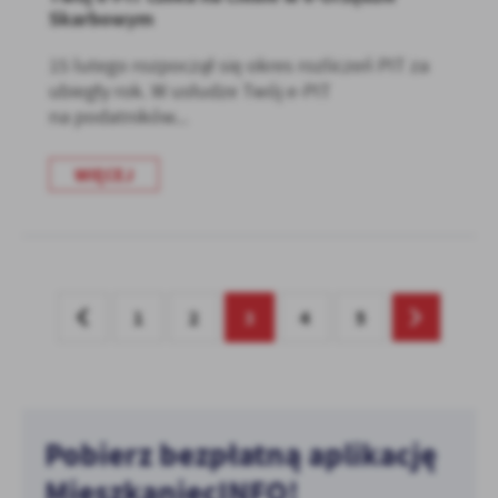
Skarbowym
15 lutego rozpoczął się okres rozliczeń PIT za
ubiegły rok. W usłudze Twój e-PIT
na podatników...
WIĘCEJ
1
2
3
4
5
Pobierz bezpłatną aplikację
MieszkaniecINFO!