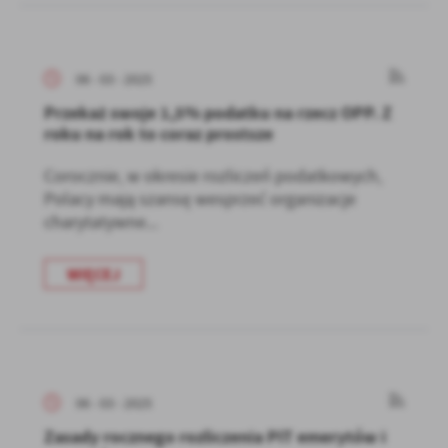
06 - 03 - 2025
Przekaż swoje 1,5% podatku na rzecz OPP. Z
roku na rok to coraz prostsze
Corocznie, w okresie rozliczeń podatkowych,
Polacy mają szansę wesprzeć organizacje
charytatywne...
WIĘCEJ
06 - 03 - 2025
Zasady rocznego rozliczenia PIT emerytów i