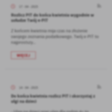
17 - 04 - 2025
Rozlicz PIT do końca kwietnia wygodnie w
usłudze Twój e-PIT
Z końcem kwietnia mija czas na złożenie
swojego zeznania podatkowego. Twój e-PIT to
najprostszy...
WIĘCEJ
14 - 04 - 2025
Do końca kwietnia rozlicz PIT i skorzystaj z
ulgi na dzieci
· Ulga na dzieci oraz ulga dla rodzin 4+ to