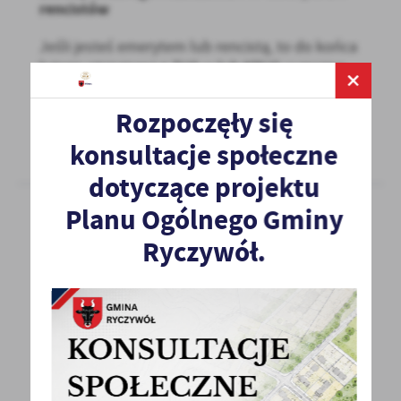
rencistów
Jeśli jesteś emerytem lub rencistą, to do końca
lutego otrzymasz z ZUS-u lub KRUS-u roczne
obliczenie...
Rozpoczęły się
WIĘCEJ
konsultacje społeczne
dotyczące projektu
Planu Ogólnego Gminy
Ryczywół.
04 - 02 - 2025
Aplikacja mobilna e-Urząd Skarbowy
dostępna na smartfonach
· Resort finansów udostępnił aplikację
mobilną e-Urząd Skarbowy (e-US). Dzięki
temu...