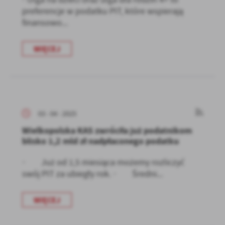
preferencje w podatku PIT, które wspierają
finansowo...
WIĘCEJ
03 - 04 - 2025
Wielkopolska KAS zwróciła już podatnikom
blisko 1,2 mld zł nadpłaconego podatku
· Już od 1,5 miesiąca możemy rozliczyć
swój PIT za ubiegły rok. · Średni...
WIĘCEJ