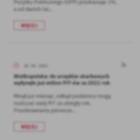
Pożytku Publicznego (OPP) przekazując 1%,
a od dwóch lat...
WIĘCEJ
16 - 03 - 2023
Wielkopolska: do urzędów skarbowych
wpłynęło już milion PIT-ów za 2022 rok
Minął już miesiąc, odkąd podatnicy mogą
rozliczać swój PIT za ubiegły rok.
Przedstawiamy pierwsze...
WIĘCEJ