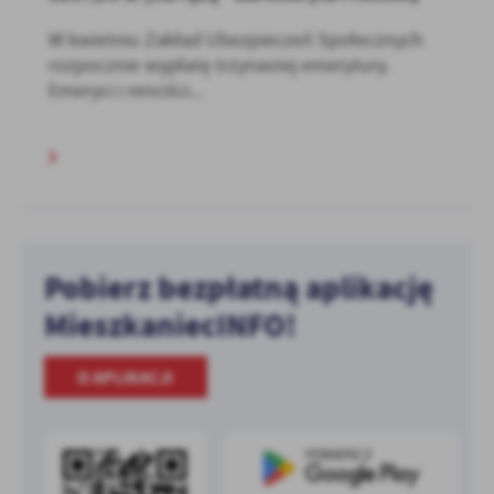
W kwietniu Zakład Ubezpieczeń Społecznych
rozpocznie wypłatę trzynastej emerytury.
Emeryci i renciści...
Pobierz bezpłatną aplikację
MieszkaniecINFO!
O APLIKACJI