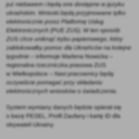
już niebawem i będą one dostępne w języku
ukraińskim. Wnioski będą przyjmowane tylko
elektronicznie przez Platformę Usług
Elektronicznych (PUE ZUS). W ten sposób
ZUS chce uniknąć trybu papierowego, który
zablokowałby pomoc dla Ukraińców na kolejne
tygodnie
– informuje Marlena Nowicka –
regionalna rzeczniczka prasowa ZUS
w Wielkopolsce –
Nasi pracownicy będą
oczywiście pomagać przy składaniu
elektronicznych wniosków o świadczenia.
System wymiany danych będzie opierał się
o bazę PESEL, Profil Zaufany i kartę ID dla
obywateli Ukrainy.