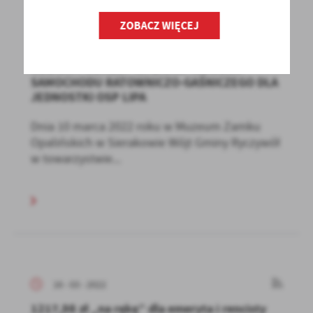
ZOBACZ WIĘCEJ
16 - 03 - 2022
ODBIÓR PROMESY NA ZAKUP NOWEGO
SAMOCHODU RATOWNICZO-GAŚNICZEGO DLA
JEDNOSTKI OSP LIPA
Dnia 10 marca 2022 roku w Muzeum Zamku
Opalińskich w Sierakowie Wójt Gminy Ryczywół
w towarzystwie...
16 - 03 - 2022
1217,98 zł „na rękę” dla emeryta i rencisty