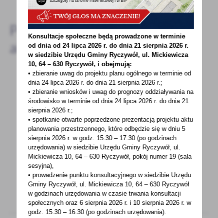
Pozostałe
Konsultacje społeczne będą prowadzone w terminie
aktualności
od dnia od 24 lipca 2026 r. do dnia 21 sierpnia 2026 r.
w siedzibie Urzędu Gminy
Ryczywół, ul. Mickiewicza
10, 64 – 630 Ryczywół, i obejmują:
• zbieranie uwag do projektu planu ogólnego w terminie od
dnia 24 lipca 2026 r. do dnia 21 sierpnia 2026 r.;
16 - 03 - 2022
• zbieranie wniosków i uwag do prognozy oddziaływania na
środowisko w terminie od dnia 24 lipca 2026 r. do dnia 21
Jak uzyskać jednorazowe świadczenie
sierpnia 2026 r.;
pieniężne dla obywateli Ukrainy?
• spotkanie otwarte poprzedzone prezentacją projektu aktu
planowania przestrzennego, które odbędzie się w dniu 5
Jak uzyskać jednorazowe świadczenie
sierpnia 2026 r.
w godz. 15.30 – 17.30 (po godzinach
urzędowania) w siedzibie Urzędu Gminy Ryczywół, ul.
pieniężne dla obywateli Ukrainy? Як отримати
Mickiewicza 10, 64 – 630 Ryczywół, pokój
numer 19 (sala
одноразову...
sesyjna),
• prowadzenie punktu konsultacyjnego w siedzibie Urzędu
Gminy Ryczywół, ul. Mickiewicza 10, 64 – 630 Ryczywół
w godzinach
urzędowania w czasie trwania konsultacji
społecznych oraz 6 sierpnia 2026 r. i 10 sierpnia 2026 r. w
godz. 15.30 – 16.30 (po godzinach
urzędowania).