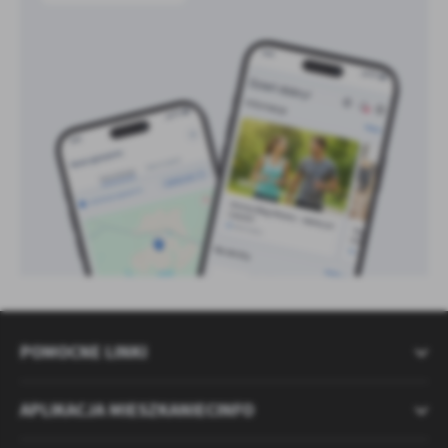
POMOCNE LINKI
APLIKACJA MIESZKANIECINFO