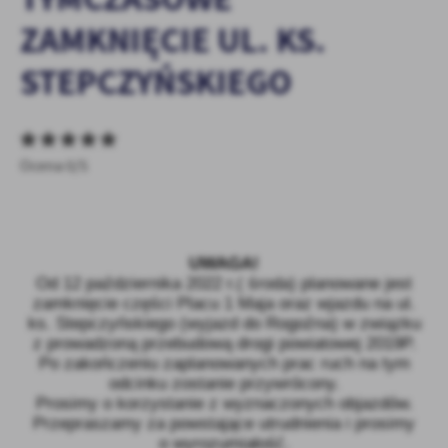
personalizację określonych funkcjonalności czy prezentowanych
ZAMKNIĘCIE UL. KS.
treści.
Dzięki tym plikom cookies możemy zapewnić Ci większy komfort
Więcej
STEPCZYŃSKIEGO
korzystania z funkcjonalności naszej strony poprzez dopasowanie
jej do Twoich indywidualnych preferencji. Wyrażenie zgody na
funkcjonalne i personalizacyjne pliki cookies gwarantuje
Analityczne
dostępność większej ilości funkcji na stronie.
Analityczne pliki cookies pomagają nam rozwijać się i
Ocena 0/5
dostosowywać do Twoich potrzeb.
Cookies analityczne pozwalają na uzyskanie informacji w zakresie
Więcej
wykorzystywania witryny internetowej, miejsca oraz częstotliwości,
z jaką odwiedzane są nasze serwisy www. Dane pozwalają nam na
UWAGA!
ocenę naszych serwisów internetowych pod względem ich
Reklamowe
Od 12 października 2022 r.( środa) planowane jest
popularności wśród użytkowników. Zgromadzone informacje są
zamknięcie części Placu 1 Maja oraz wjazdu na ul.
Dzięki reklamowym plikom cookies prezentujemy Ci najciekawsze
przetwarzane w formie zanonimizowanej. Wyrażenie zgody na
ks. Stepczyńskiego (wyjazd do Rogoźna) w związku
informacje i aktualności na stronach naszych partnerów.
analityczne pliki cookies gwarantuje dostępność wszystkich
z prowadzoną przebudową drogi powiatowej 2019P.
funkcjonalności.
Promocyjne pliki cookies służą do prezentowania Ci naszych
Więcej
Po zakończeniu zaplanowanych prac ruch na tym
komunikatów na podstawie analizy Twoich upodobań oraz Twoich
odcinku zostanie przywrócony.
zwyczajów dotyczących przeglądanej witryny internetowej. Treści
Prosimy o korzystanie z wyznaczonych objazdów.
promocyjne mogą pojawić się na stronach podmiotów trzecich lub
Przepraszamy za powstające utrudnienia i prosimy
firm będących naszymi partnerami oraz innych dostawców usług.
o wyrozumiałość.