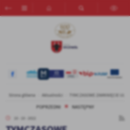
Przejdź do menu.
Przejdź do wyszukiwarki.
Przejdź do treści.
Przejdź do ustawień wielkości czcionki.
Włącz wersję kontrastową strony.
Ustawienia
Szanujemy Twoją prywatność. Możesz zmienić ustawienia cookies
lub zaakceptować je wszystkie. W dowolnym momencie możesz
dokonać zmiany swoich ustawień.
Niezbędne
Niezbędne pliki cookies służą do prawidłowego funkcjonowania
strony internetowej i umożliwiają Ci komfortowe korzystanie z
oferowanych przez nas usług.
Pliki cookies odpowiadają na podejmowane przez Ciebie działania w
Więcej
Strona główna
Aktualności
TYMCZASOWE ZAMKNIĘCIE UL. K
celu m.in. dostosowania Twoich ustawień preferencji prywatności,
logowania czy wypełniania formularzy. Dzięki plikom cookies
POPRZEDNI
NASTĘPNY
strona, z której korzystasz, może działać bez zakłóceń.
Funkcjonalne i personalizacyjne
10 - 10 - 2022
Tego typu pliki cookies umożliwiają stronie internetowej
TYMCZASOWE
zapamiętanie wprowadzonych przez Ciebie ustawień oraz