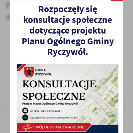
Pozostałe
Rozpoczęły się
aktualności
konsultacje społeczne
dotyczące projektu
Planu Ogólnego Gminy
10 - 10 - 2022
Ryczywół.
WSPÓŁPRACA Z POCZTĄ POLSKĄ S.A.
Poczta Polska S.A. Region Sieci w Poznaniu
poszukuje kontrahentów zainteresowanych
podjęciem współpracy...
10 - 10 - 2022