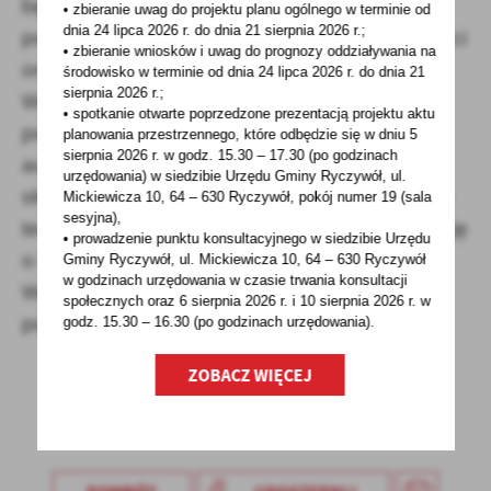
będą mieli wskazany swój mikrorachunek
• zbieranie uwag do projektu planu ogólnego w terminie od
dnia 24 lipca 2026 r. do dnia 21 sierpnia 2026 r.;
podatkowy tak, by wygodnie dokonać płatności
• zbieranie wniosków i uwag do prognozy oddziaływania na
online.
środowisko w terminie od dnia 24 lipca 2026 r. do dnia 21
sierpnia 2026 r.;
W przypadku, gdy zeznanie z którego wynika
• spotkanie otwarte poprzedzone prezentacją projektu aktu
podatek do zapłaty zostanie zaakceptowane
planowania przestrzennego, które odbędzie się w dniu 5
sierpnia 2026 r.
w godz. 15.30 – 17.30 (po godzinach
automatycznie w usłudze Twój e-PIT, urząd
urzędowania) w siedzibie Urzędu Gminy Ryczywół, ul.
skarbowy w terminie miesiąca od dnia upływu
Mickiewicza 10, 64 – 630 Ryczywół, pokój
numer 19 (sala
sesyjna),
terminu płatności, wyśle podatnikowi informację
• prowadzenie punktu konsultacyjnego w siedzibie Urzędu
o kwocie podatku do zapłaty.
Gminy Ryczywół, ul. Mickiewicza 10, 64 – 630 Ryczywół
w godzinach
urzędowania w czasie trwania konsultacji
Więcej informacji o rozliczeniu PIT na stronie
społecznych oraz 6 sierpnia 2026 r. i 10 sierpnia 2026 r. w
podatki.gov.pl.
godz. 15.30 – 16.30 (po godzinach
urzędowania).
ZOBACZ WIĘCEJ